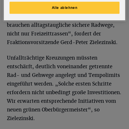
so die Linken. „Eine Nordbahntrasse, die
Alle ablehnen
mittlerweile überlastet ist, reicht da nicht. Wir
brauchen alltagstaugliche sichere Radwege,
nicht nur Freizeittrassen“, fordert der
Fraktionsvorsitzende Gerd-Peter Zielezinski.
Unfallträchtige Kreuzungen müssten
entschärft, deutlich voneinander getrennte
Rad- und Gehwege angelegt und Tempolimits
eingeführt werden. „Solche ersten Schritte
erfordern nicht unbedingt große Investitionen.
Wir erwarten entsprechende Initiativen vom
neuen grünen Oberbürgermeister“, so
Zielezinski.