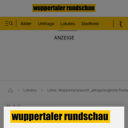
Bilder
Umfrage
Lokales
Stadtteile
Sport
Le
Lokales
Linke: Wuppertal braucht „alltagstaugliche Rad
Verkehr
Linke: Wuppertal braucht