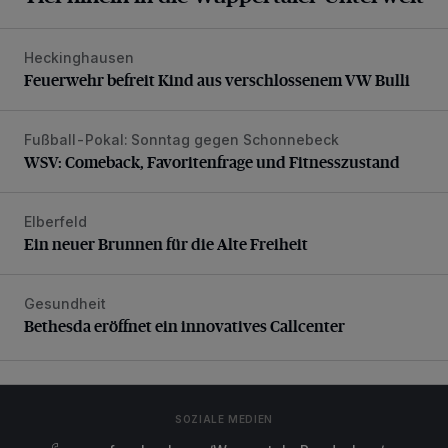
Heckinghausen
Feuerwehr befreit Kind aus verschlossenem VW Bulli
Feuerwehr befreit Kind aus verschlossenem VW Bulli
Fußball-Pokal: Sonntag gegen Schonnebeck
WSV: Comeback, Favoritenfrage und Fitnesszustand
WSV: Comeback, Favoritenfrage und Fitnesszustand
Elberfeld
Ein neuer Brunnen für die Alte Freiheit
Ein neuer Brunnen für die Alte Freiheit
Gesundheit
Bethesda eröffnet ein innovatives Callcenter
Bethesda eröffnet ein innovatives Callcenter
SOZIALE MEDIEN