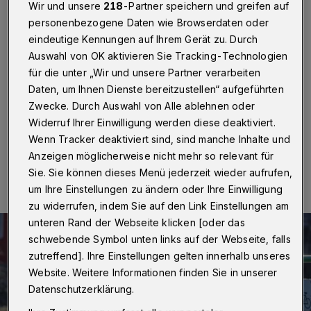
„alltagstaugliche Radwege“
Wir und unsere
218
-Partner speichern und greifen auf
personenbezogene Daten wie Browserdaten oder
Wuppertal
·
Aus Sicht der Linken ist Wuppertal
eindeutige Kennungen auf Ihrem Gerät zu. Durch
„weiterhin keine besonders fahrradfreundliche Stadt“.
Auswahl von OK aktivieren Sie Tracking-Technologien
Die Bewertung beim Fahrradklimatest des ADFC habe
für die unter „Wir und unsere Partner verarbeiten
sich im Vergleich zum letzten vor zwei Jahren nicht
Daten, um Ihnen Dienste bereitzustellen“ aufgeführten
geändert.
Zwecke. Durch Auswahl von Alle ablehnen oder
Widerruf Ihrer Einwilligung werden diese deaktiviert.
Wenn Tracker deaktiviert sind, sind manche Inhalte und
17.03.2021 , 12:09 Uhr
Eine Minute Lesezeit
Anzeigen möglicherweise nicht mehr so relevant für
Sie. Sie können dieses Menü jederzeit wieder aufrufen,
um Ihre Einstellungen zu ändern oder Ihre Einwilligung
zu widerrufen, indem Sie auf den Link Einstellungen am
unteren Rand der Webseite klicken [oder das
schwebende Symbol unten links auf der Webseite, falls
zutreffend]. Ihre Einstellungen gelten innerhalb unseres
Website. Weitere Informationen finden Sie in unserer
Datenschutzerklärung.