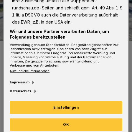
Ihre Zustimmung umfasst alle wuppertaler-
rundschau.de-Seiten und schließt gem. Art. 49 Abs. 1 S.
1 lit. a DSGVO auch die Datenverarbeitung außerhalb
des EWR, z.B. in den USA ein.
Wir und unsere Partner verarbeiten Daten, um
Folgendes bereitzustellen:
Verwendung genauer Standortdaten. Endgeräteeigenschaften zur
Die Nordbahntrasse ist für Fahrradfahrerinnen und -fahrer ein
Identifikation aktiv abfragen. Speichern von oder Zugriff auf
Eldorado. Innerstädtisch sieht es anders aus.
Informationen auf einem Endgerät. Personalisierte Werbung und
Inhalte, Messung von Werbeleistung und der Performance von
Foto: Christoph Petersen
Inhalten, Zielgruppenforschung sowie Entwicklung und
Verbesserung von Angeboten.
Ausführliche Informationen
Impressum
Datenschutz
Es bestehe „noch viel Luft nach oben“. Andere
Städte würden besser. Wenn das Kernbündnis
Einstellungen
eine Zukunft für Wuppertal haben wolle,
müsse „endlich die Verwirklichung des
OK
Radwegeplans in Angriff genommen“ werden,