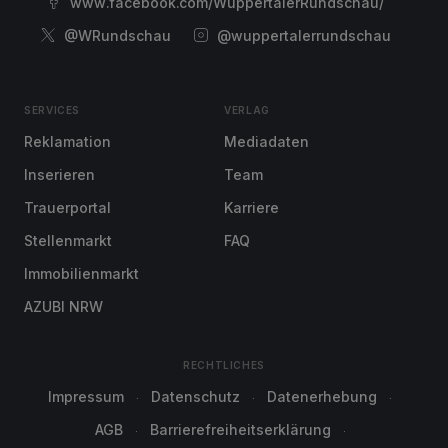
www.facebook.com/WuppertalerRundschau/
@WRundschau
@wuppertalerrundschau
SERVICES
VERLAG
Reklamation
Mediadaten
Inserieren
Team
Trauerportal
Karriere
Stellenmarkt
FAQ
Immobilienmarkt
AZUBI NRW
RECHTLICHES
Impressum
Datenschutz
Datenerhebung
AGB
Barrierefreiheitserklärung