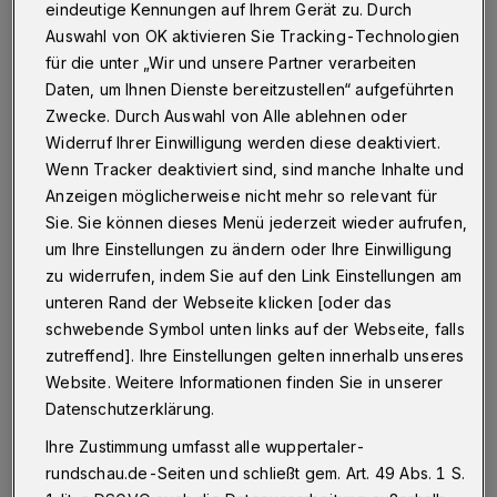
Wuppertal
·
... richtet sich diese schriftliche Bitte, die
eindeutige Kennungen auf Ihrem Gerät zu. Durch
einer unserer Leser in der Trassen-Kapelle am
Auswahl von OK aktivieren Sie Tracking-Technologien
Bergischen Plateau fotografiert hat. Es geht um einen
für die unter „Wir und unsere Partner verarbeiten
Sprayer, der seinen Namenszug "Honky" offenbar vor
Daten, um Ihnen Dienste bereitzustellen“ aufgeführten
allem im Wuppertaler Osten intensiv verbreitet.
Zwecke. Durch Auswahl von Alle ablehnen oder
Widerruf Ihrer Einwilligung werden diese deaktiviert.
Wenn Tracker deaktiviert sind, sind manche Inhalte und
22.11.2015 , 19:30 Uhr
Eine Minute Lesezeit
Anzeigen möglicherweise nicht mehr so relevant für
Sie. Sie können dieses Menü jederzeit wieder aufrufen,
um Ihre Einstellungen zu ändern oder Ihre Einwilligung
zu widerrufen, indem Sie auf den Link Einstellungen am
unteren Rand der Webseite klicken [oder das
schwebende Symbol unten links auf der Webseite, falls
zutreffend]. Ihre Einstellungen gelten innerhalb unseres
Website. Weitere Informationen finden Sie in unserer
Unser Leser schreibt: "Es stellt sich die Frage,
Datenschutzerklärung.
ob es nicht doch möglich ist, 'Honky' das
Ihre Zustimmung umfasst alle wuppertaler-
Handwerk zu legen. Zum Beispiel, indem sich
rundschau.de-Seiten und schließt gem. Art. 49 Abs. 1 S.
die Betroffenen (Stadt, Post, WSW und