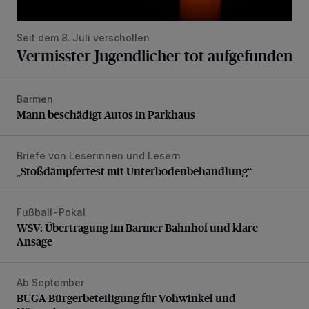
Seit dem 8. Juli verschollen
Vermisster Jugendlicher tot aufgefunden
Barmen
Mann beschädigt Autos in Parkhaus
Mann beschädigt Autos in Parkhaus
Briefe von Leserinnen und Lesern
„Stoßdämpfertest mit Unterbodenbehandlung“
„Stoßdämpfertest mit Unterbodenbehandlung“
Fußball-Pokal
WSV: Übertragung im Barmer Bahnhof und klare Ansage
WSV: Übertragung im Barmer Bahnhof und klare
Ansage
Ab September
BUGA-Bürgerbeteiligung für Vohwinkel und Nützenberg
BUGA-Bürgerbeteiligung für Vohwinkel und