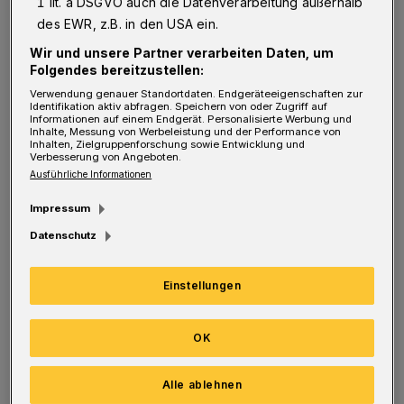
1 lit. a DSGVO auch die Datenverarbeitung außerhalb
Wuppertalbewegung) entschließen, eine
des EWR, z.B. in den USA ein.
Belohnung für die Übermittlung von
Wir und unsere Partner verarbeiten Daten, um
Folgendes bereitzustellen:
Informationen an die Staatsanwaltschaft
Verwendung genauer Standortdaten. Endgeräteeigenschaften zur
auszusetzen, die zu ,Honky' führen. Seine/ihre
Identifikation aktiv abfragen. Speichern von oder Zugriff auf
Informationen auf einem Endgerät. Personalisierte Werbung und
vielen Einsätze kann ,Honky' nicht unbemerkt
Inhalte, Messung von Werbeleistung und der Performance von
Inhalten, Zielgruppenforschung sowie Entwicklung und
vollziehen. Es muss Zeugen geben, die ,Honky'
Verbesserung von Angeboten.
Ausführliche Informationen
kennen oder beobachtet haben. Es kann nicht
sein, dass zum Beispiel ein mit Zuschüssen
Impressum
finanziertes Bild wie die gemalte Lokomotive
Datenschutz
an der Rückseite des früheren
Einstellungen
Bahnhofsgebäudes Wichlinghausen ungestraft
beschmiert wird."
OK
Zum Hintergrund: Was hier kritisiert wird,
Alle ablehnen
nennt man in der Sprayer-Szene "Tag"