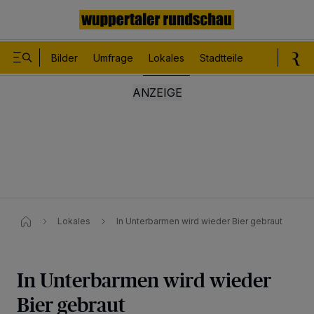
Bilder
Umfrage
Lokales
Stadtteile
Sport
Le
Lokales
In Unterbarmen wird wieder Bier gebraut
In Unterbarmen wird wieder
Bier gebraut