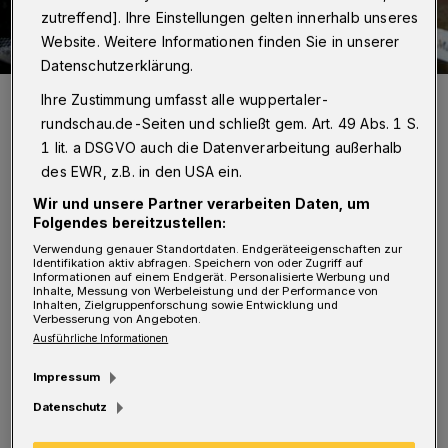
zutreffend]. Ihre Einstellungen gelten innerhalb unseres
Website. Weitere Informationen finden Sie in unserer
Datenschutzerklärung.
Es gibt wieder Bier in Unterbarmen: Udo Kirschbaum (rechts),
Ihre Zustimmung umfasst alle wuppertaler-
Heinz-Willi Riedesel (links) und Barmens Bezirksbürgermeister
rundschau.de-Seiten und schließt gem. Art. 49 Abs. 1 S.
Hans-Hermann Lücke.
Foto: Joachim Macheroux
1 lit. a DSGVO auch die Datenverarbeitung außerhalb
des EWR, z.B. in den USA ein.
Wir und unsere Partner verarbeiten Daten, um
Folgendes bereitzustellen:
Verwendung genauer Standortdaten. Endgeräteeigenschaften zur
Identifikation aktiv abfragen. Speichern von oder Zugriff auf
Von Joachim Macheroux
Informationen auf einem Endgerät. Personalisierte Werbung und
Inhalte, Messung von Werbeleistung und der Performance von
Inhalten, Zielgruppenforschung sowie Entwicklung und
D
Verbesserung von Angeboten.
as Bier braut Udo Kirschbaum in der
Ausführliche Informationen
ehemaligen Steh-Kneipe praktisch
Impressum
hinter der Theke. Gärbottiche, Sudpfannen
Datenschutz
und Bierkrüge sind Relikte, die der