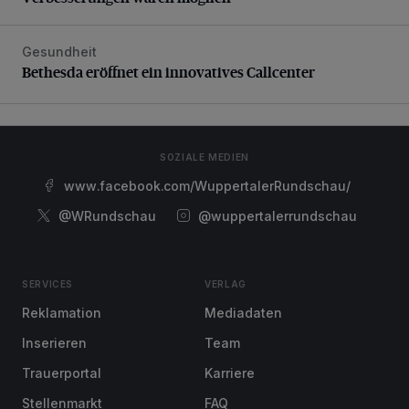
Gesundheit
Bethesda eröffnet ein innovatives Callcenter
Bethesda eröffnet ein innovatives Callcenter
SOZIALE MEDIEN
www.facebook.com/WuppertalerRundschau/
@WRundschau
@wuppertalerrundschau
SERVICES
VERLAG
Reklamation
Mediadaten
Inserieren
Team
Trauerportal
Karriere
Stellenmarkt
FAQ