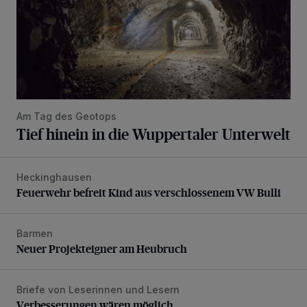
Am Tag des Geotops
Tief hinein in die Wuppertaler Unterwelt
Heckinghausen
Feuerwehr befreit Kind aus verschlossenem VW Bulli
Feuerwehr befreit Kind aus verschlossenem VW Bulli
Barmen
Neuer Projekteigner am Heubruch
Neuer Projekteigner am Heubruch
Briefe von Leserinnen und Lesern
Verbesserungen wären möglich
Verbesserungen wären möglich