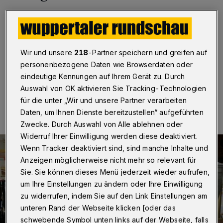
Wuppertal
·
Für Diplom-Braumeister Udo Kirschbaum
ist es ein Lebenstraum: An der Friedrich-Engels-Allee
hat der 75-Jährige, der beruflich weltweit aktiv war, ein
Brau- und Biermuseum eingerichtet.
Wir und unsere
218
-Partner speichern und greifen auf
personenbezogene Daten wie Browserdaten oder
eindeutige Kennungen auf Ihrem Gerät zu. Durch
Auswahl von OK aktivieren Sie Tracking-Technologien
22.11.2015 , 14:00 Uhr
Eine Minute Lesezeit
für die unter „Wir und unsere Partner verarbeiten
Daten, um Ihnen Dienste bereitzustellen“ aufgeführten
Zwecke. Durch Auswahl von Alle ablehnen oder
Widerruf Ihrer Einwilligung werden diese deaktiviert.
Wenn Tracker deaktiviert sind, sind manche Inhalte und
Anzeigen möglicherweise nicht mehr so relevant für
Sie. Sie können dieses Menü jederzeit wieder aufrufen,
um Ihre Einstellungen zu ändern oder Ihre Einwilligung
zu widerrufen, indem Sie auf den Link Einstellungen am
unteren Rand der Webseite klicken [oder das
schwebende Symbol unten links auf der Webseite, falls