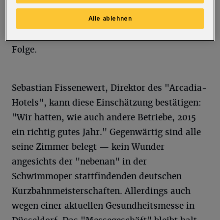
dynamische Entwicklung. 2014 wurde mit
Alle ablehnen
rund 545.000 Übernachtungen erneut ein
Höchstwert erzielt — zum fünften Mal in
Folge.
Sebastian Fissenewert, Direktor des "Arcadia-
Hotels", kann diese Einschätzung bestätigen:
"Wir hatten, wie auch andere Betriebe, 2015
ein richtig gutes Jahr." Gegenwärtig sind alle
seine Zimmer belegt — kein Wunder
angesichts der "nebenan" in der
Schwimmoper stattfindenden deutschen
Kurzbahnmeisterschaften. Allerdings auch
wegen einer aktuellen Gesundheitsmesse in