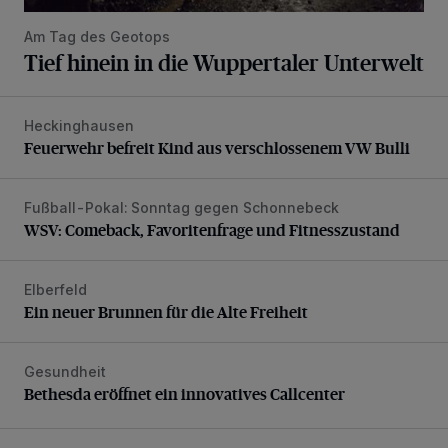
Am Tag des Geotops
Tief hinein in die Wuppertaler Unterwelt
Heckinghausen
Feuerwehr befreit Kind aus verschlossenem VW Bulli
Feuerwehr befreit Kind aus verschlossenem VW Bulli
Fußball-Pokal: Sonntag gegen Schonnebeck
WSV: Comeback, Favoritenfrage und Fitnesszustand
WSV: Comeback, Favoritenfrage und Fitnesszustand
Elberfeld
Ein neuer Brunnen für die Alte Freiheit
Ein neuer Brunnen für die Alte Freiheit
Gesundheit
Bethesda eröffnet ein innovatives Callcenter
Bethesda eröffnet ein innovatives Callcenter