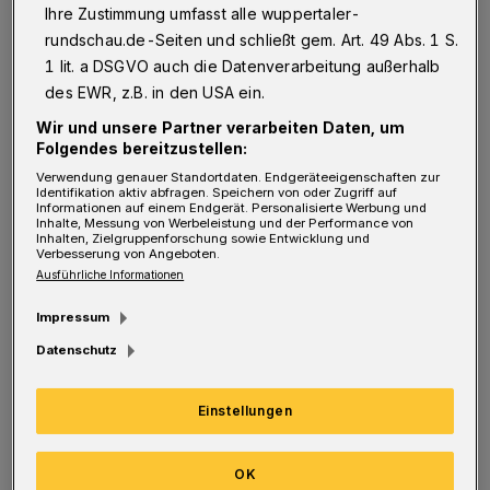
Heimatstadt recht recht positive Vorhersagen:
Ihre Zustimmung umfasst alle wuppertaler-
rundschau.de-Seiten und schließt gem. Art. 49 Abs. 1 S.
"Man beginnt sich zunehmend von den
1 lit. a DSGVO auch die Datenverarbeitung außerhalb
Messeveranstaltungen in Düsseldorf
des EWR, z.B. in den USA ein.
abzunabeln und selbstständig Gäste
Wir und unsere Partner verarbeiten Daten, um
anzulocken ", sagt Schollen.
Folgendes bereitzustellen:
Verwendung genauer Standortdaten. Endgeräteeigenschaften zur
Identifikation aktiv abfragen. Speichern von oder Zugriff auf
Während die Landeshauptstadt zuletzt eine
Informationen auf einem Endgerät. Personalisierte Werbung und
Inhalte, Messung von Werbeleistung und der Performance von
rückläufige Auslastung verzeichnete, hat das
Inhalten, Zielgruppenforschung sowie Entwicklung und
Verbesserung von Angeboten.
bergische Oberzentrum im ersten Halbjahr
Ausführliche Informationen
2015 (zugegebenermaßen auf einem anderen
Impressum
Niveau) deutlich zugelegt. Mit einem Zuwachs
Datenschutz
von zehn Prozent liegt man landesweit nur
knapp hinter Köln. Schollens aktueller
Einstellungen
"Hotelmarkt NRW"-Report sieht im Tal vor
allem in der jüngeren Vergangenheit eine
OK