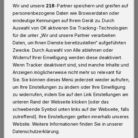
Wir und unsere
218
-Partner speichern und greifen auf
Wuppertal
·
"Eine prächtige Entwicklung" konstatiert
personenbezogene Daten wie Browserdaten oder
der Hotel-Experte Christian Schollen auf dem
eindeutige Kennungen auf Ihrem Gerät zu. Durch
Wuppertaler Hotelmarkt.
Auswahl von OK aktivieren Sie Tracking-Technologien
für die unter „Wir und unsere Partner verarbeiten
Daten, um Ihnen Dienste bereitzustellen“ aufgeführten
22.11.2015 , 14:30 Uhr
Eine Minute Lesezeit
Zwecke. Durch Auswahl von Alle ablehnen oder
Widerruf Ihrer Einwilligung werden diese deaktiviert.
Wenn Tracker deaktiviert sind, sind manche Inhalte und
Anzeigen möglicherweise nicht mehr so relevant für
Sie. Sie können dieses Menü jederzeit wieder aufrufen,
um Ihre Einstellungen zu ändern oder Ihre Einwilligung
zu widerrufen, indem Sie auf den Link Einstellungen am
unteren Rand der Webseite klicken [oder das
Von Hendrik Walder
schwebende Symbol unten links auf der Webseite, falls
zutreffend]. Ihre Einstellungen gelten innerhalb unseres
S
ein in Wuppertal ansässiges, bundesweit
Website. Weitere Informationen finden Sie in unserer
Datenschutzerklärung.
tätiges Unternehmen trifft für die