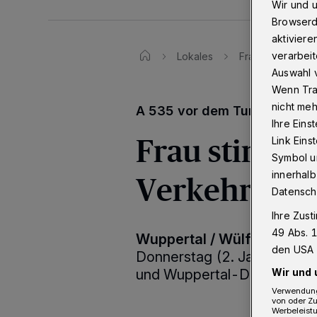
Wir und 
Browserd
aktiviere
verarbeit
Lokales
Frau stirbt bei 
Auswahl v
Wenn Tra
nicht meh
A 535 vor dem Tunnel Dorn
Ihre Eins
Frau stirbt 
Link Ein
Symbol un
Verkehrsunf
innerhalb
Datensch
Ihre Zust
49 Abs. 1
Wuppertal / Wülfrath
·
Auf 
den USA 
Donnerstag (2. Januar 2020
Wir und 
und Wuppertal-Dornap um
Verwendung
von oder Zu
Werbeleist