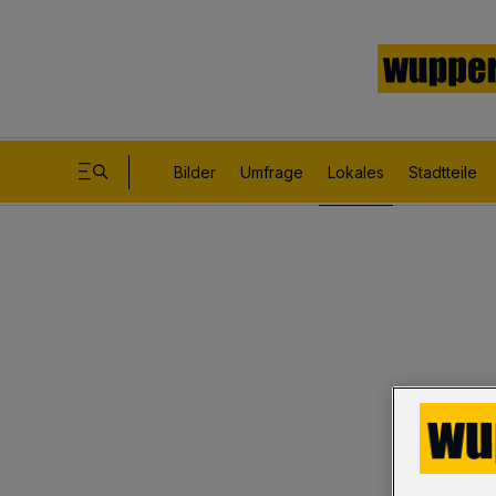
Bilder
Umfrage
Lokales
Stadtteile