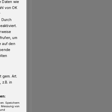
e Daten wie
ahl von OK
r
. Durch
aktiviert.
erweise
frufen, um
e auf den
ebende
elten
 gem. Art.
z.B. in
en:
gen. Speichern
e, Messung von
 und