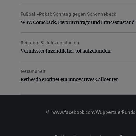
Fußball-Pokal: Sonntag gegen Schonnebeck
WSV: Comeback, Favoritenfrage und Fitnesszustan
WSV: Comeback, Favoritenfrage und Fitnesszustand
Seit dem 8. Juli verschollen
Vermisster Jugendlicher tot aufgefunden
Vermisster Jugendlicher tot aufgefunden
Gesundheit
Bethesda eröffnet ein innovatives Callcenter
Bethesda eröffnet ein innovatives Callcenter
www.facebook.com/WuppertalerRunds