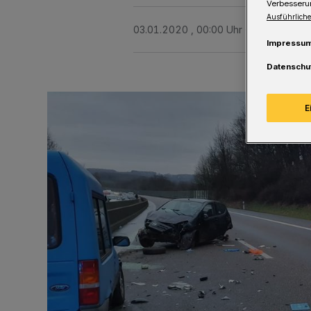
Verbesseru
Ausführliche
03.01.2020 , 00:00 Uhr
Eine Minute 
Impressu
Datenschu
E