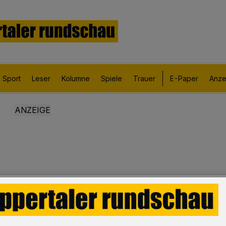
Sport
Leser
Kolumne
Spiele
Trauer
E-Paper
Anze