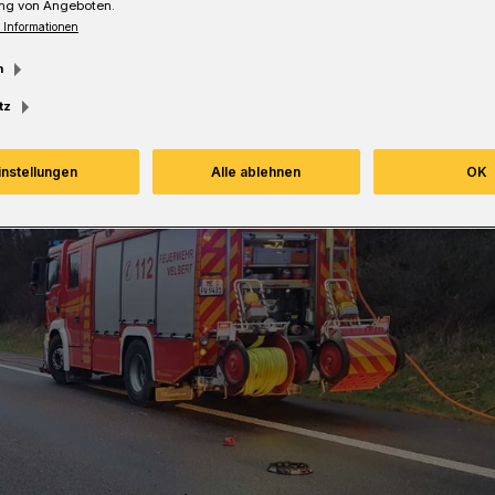
ng von Angeboten.
 Informationen
Lesezeit
m
tz
instellungen
Alle ablehnen
OK