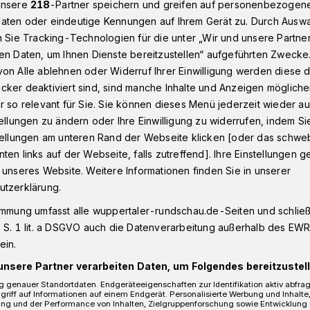
unsere
218
-Partner speichern und greifen auf personenbezogen
aten oder eindeutige Kennungen auf Ihrem Gerät zu. Durch Ausw
n Sie Tracking-Technologien für die unter „Wir und unsere Partne
en Daten, um Ihnen Dienste bereitzustellen“ aufgeführten Zwecke
schwerem Verkehrsunfall nahe Wuppertal
on Alle ablehnen oder Widerruf Ihrer Einwilligung werden diese de
cker deaktiviert sind, sind manche Inhalte und Anzeigen möglich
r so relevant für Sie. Sie können dieses Menü jederzeit wieder au
ap
tellungen zu ändern oder Ihre Einwilligung zu widerrufen, indem Si
bei schwerem
stellungen am unteren Rand der Webseite klicken [oder das schw
ten links auf der Webseite, falls zutreffend]. Ihre Einstellungen g
all
 unseres Website. Weitere Informationen finden Sie in unserer
utzerklärung.
immung umfasst alle wuppertaler-rundschau.de-Seiten und schließt
 S. 1 lit. a DSGVO auch die Datenverarbeitung außerhalb des EWR, 
der A 535 ist eine 31 Jahre alte Frau am
ein.
) zwischen den Anschlussstellen Wülfrath
unsere Partner verarbeiten Daten, um Folgendes bereitzustell
s Leben gekommen.
 genauer Standortdaten. Endgeräteeigenschaften zur Identifikation aktiv abfra
griff auf Informationen auf einem Endgerät. Personalisierte Werbung und Inhalt
ung und der Performance von Inhalten, Zielgruppenforschung sowie Entwicklung