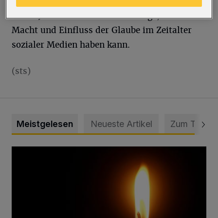
Deren Thema ist ein vermeintlicher Messias
im 21. Jahrhundert – und die Frage, welche
Macht und Einfluss der Glaube im Zeitalter
sozialer Medien haben kann.
(sts)
Meistgelesen
Neueste Artikel
Zum Thema
Vermisster Jugendlicher tot aufgefunden