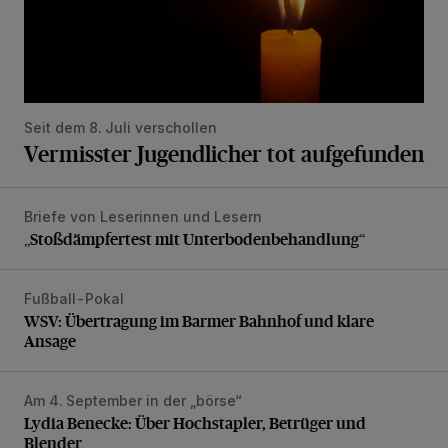
Seit dem 8. Juli verschollen
Vermisster Jugendlicher tot aufgefunden
Briefe von Leserinnen und Lesern
„Stoßdämpfertest mit Unterbodenbehandlung“
„Stoßdämpfertest mit Unterbodenbehandlung“
Fußball-Pokal
WSV: Übertragung im Barmer Bahnhof und klare Ansage
WSV: Übertragung im Barmer Bahnhof und klare
Ansage
Am 4. September in der „börse“
Lydia Benecke: Über Hochstapler, Betrüger und Blender
Lydia Benecke: Über Hochstapler, Betrüger und
Blender