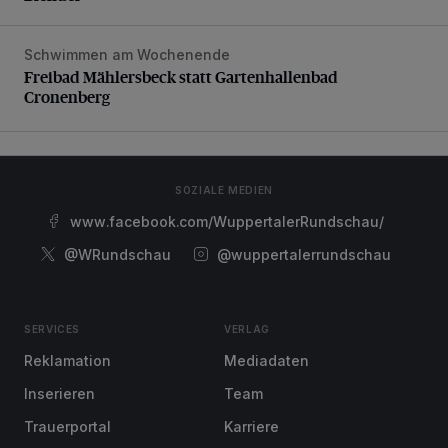
Schwimmen am Wochenende
Freibad Mählersbeck statt Gartenhallenbad Cronenberg
Freibad Mählersbeck statt Gartenhallenbad
Cronenberg
SOZIALE MEDIEN
www.facebook.com/WuppertalerRundschau/
@WRundschau
@wuppertalerrundschau
SERVICES
VERLAG
Reklamation
Mediadaten
Inserieren
Team
Trauerportal
Karriere