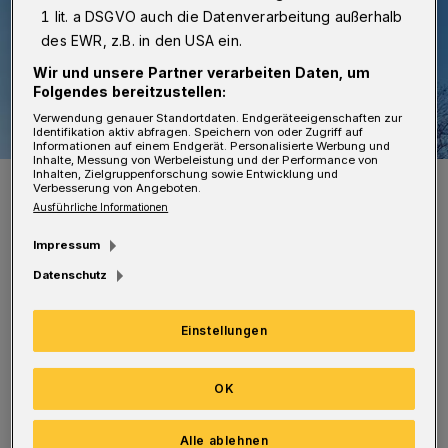
1 lit. a DSGVO auch die Datenverarbeitung außerhalb
des EWR, z.B. in den USA ein.
Wir und unsere Partner verarbeiten Daten, um
Folgendes bereitzustellen:
Verwendung genauer Standortdaten. Endgeräteeigenschaften zur
Identifikation aktiv abfragen. Speichern von oder Zugriff auf
Informationen auf einem Endgerät. Personalisierte Werbung und
Inhalte, Messung von Werbeleistung und der Performance von
Inhalten, Zielgruppenforschung sowie Entwicklung und
Kommt der Segen von droben?
Verbesserung von Angeboten.
Foto: Wuppertaler Rundschau
Ausführliche Informationen
Impressum
Datenschutz
Auf einem mehrere Meter hohen und breiten
Einstellungen
Banner, das in der Dunkelheit angestrahlt
wird, geht es um die Serie „Messiah“
OK
(englisch = Messias), die am 1. Januar startet.
Alle ablehnen