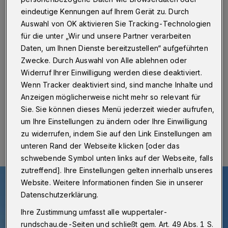
Kirchturm
eindeutige Kennungen auf Ihrem Gerät zu. Durch
Auswahl von OK aktivieren Sie Tracking-Technologien
Wuppertal
·
Das gab es noch nie: Am eingerüsteten
für die unter „Wir und unsere Partner verarbeiten
Turm der Alten lutherischen Kirche am Kolk in der
Elberfelder City ist jetzt – sowohl zur Morianstraße als
Daten, um Ihnen Dienste bereitzustellen“ aufgeführten
auch zur Schönen Gasse hin – Werbung für das US-
Zwecke. Durch Auswahl von Alle ablehnen oder
Film- und Serien-Streaming-Unternehmen „Netflix“
Widerruf Ihrer Einwilligung werden diese deaktiviert.
zu sehen.
Wenn Tracker deaktiviert sind, sind manche Inhalte und
Anzeigen möglicherweise nicht mehr so relevant für
Sie. Sie können dieses Menü jederzeit wieder aufrufen,
01.01.2020 , 17:00 Uhr
Eine Minute Lesezeit
um Ihre Einstellungen zu ändern oder Ihre Einwilligung
zu widerrufen, indem Sie auf den Link Einstellungen am
unteren Rand der Webseite klicken [oder das
schwebende Symbol unten links auf der Webseite, falls
zutreffend]. Ihre Einstellungen gelten innerhalb unseres
Website. Weitere Informationen finden Sie in unserer
Datenschutzerklärung.
Ihre Zustimmung umfasst alle wuppertaler-
rundschau.de-Seiten und schließt gem. Art. 49 Abs. 1 S.