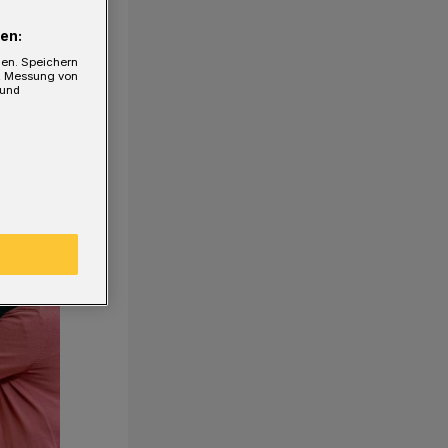
en:
gen. Speichern
e, Messung von
 und