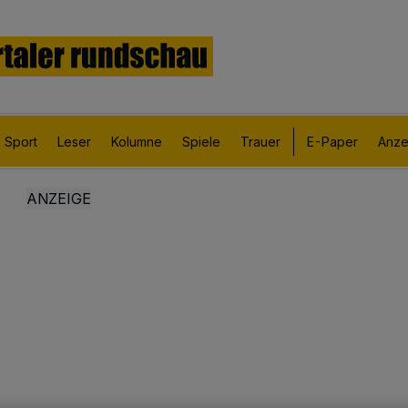
Sport
Leser
Kolumne
Spiele
Trauer
E-Paper
Anze