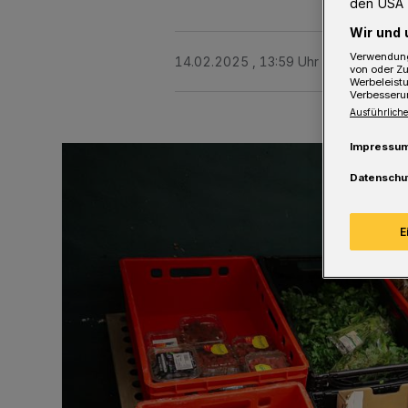
den USA 
Wir und 
Verwendung
14.02.2025 , 13:59 Uhr
3 Minuten Le
von oder Zu
Werbeleist
Verbesseru
Ausführliche
Impressu
Datenschu
E