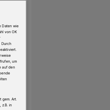
e Daten wie
ahl von OK
r
. Durch
aktiviert.
erweise
frufen, um
e auf den
ebende
elten
 gem. Art.
z.B. in