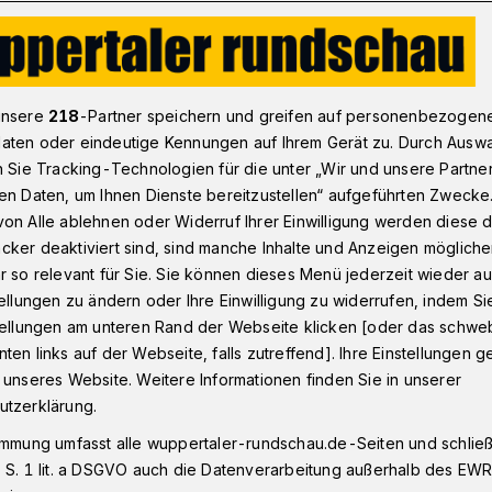
iakonie kann Tafel nicht mehr helfen
unsere
218
-Partner speichern und greifen auf personenbezogen
aten oder eindeutige Kennungen auf Ihrem Gerät zu. Durch Ausw
n Sie Tracking-Technologien für die unter „Wir und unsere Partne
en Daten, um Ihnen Dienste bereitzustellen“ aufgeführten Zwecke
e: Diakonie kann
on Alle ablehnen oder Widerruf Ihrer Einwilligung werden diese de
cker deaktiviert sind, sind manche Inhalte und Anzeigen möglich
mehr helfen
r so relevant für Sie. Sie können dieses Menü jederzeit wieder au
tellungen zu ändern oder Ihre Einwilligung zu widerrufen, indem Si
stellungen am unteren Rand der Webseite klicken [oder das schw
ten links auf der Webseite, falls zutreffend]. Ihre Einstellungen g
ppertal kündigt an, ihre Unterstützung
 unseres Website. Weitere Informationen finden Sie in unserer
be der Wuppertaler Tafel Ende März 2025
utzerklärung.
d seien die massiven Kürzungen des
immung umfasst alle wuppertaler-rundschau.de-Seiten und schließt
e Stellungnahme im Wortlaut.
 S. 1 lit. a DSGVO auch die Datenverarbeitung außerhalb des EWR, 