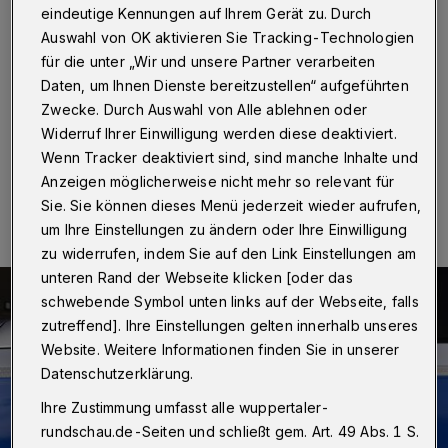
gestohlen
eindeutige Kennungen auf Ihrem Gerät zu. Durch
Auswahl von OK aktivieren Sie Tracking-Technologien
Wuppertal
·
Seit Anfang 2020 kam es im Bereich
für die unter „Wir und unsere Partner verarbeiten
Wuppertal-Elberfeld zu fast 30 Diebstählen von Akkus
Daten, um Ihnen Dienste bereitzustellen“ aufgeführten
so genannter E-Bikes.
Zwecke. Durch Auswahl von Alle ablehnen oder
Widerruf Ihrer Einwilligung werden diese deaktiviert.
Wenn Tracker deaktiviert sind, sind manche Inhalte und
12.06.2020 , 13:00 Uhr
Eine Minute Lesezeit
Anzeigen möglicherweise nicht mehr so relevant für
Sie. Sie können dieses Menü jederzeit wieder aufrufen,
um Ihre Einstellungen zu ändern oder Ihre Einwilligung
zu widerrufen, indem Sie auf den Link Einstellungen am
unteren Rand der Webseite klicken [oder das
schwebende Symbol unten links auf der Webseite, falls
zutreffend]. Ihre Einstellungen gelten innerhalb unseres
Website. Weitere Informationen finden Sie in unserer
Datenschutzerklärung.
Ihre Zustimmung umfasst alle wuppertaler-
rundschau.de-Seiten und schließt gem. Art. 49 Abs. 1 S.