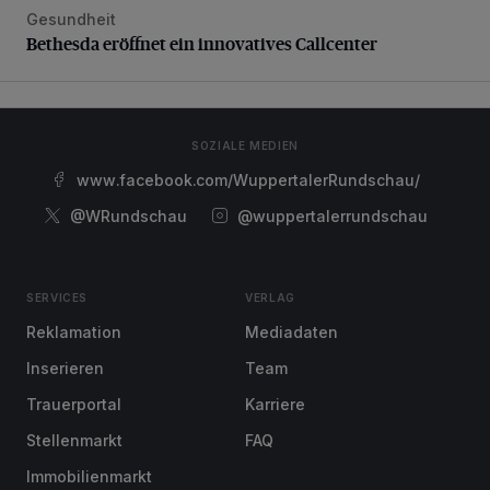
Gesundheit
Bethesda eröffnet ein innovatives Callcenter
Bethesda eröffnet ein innovatives Callcenter
SOZIALE MEDIEN
www.facebook.com/WuppertalerRundschau/
@WRundschau
@wuppertalerrundschau
SERVICES
VERLAG
Reklamation
Mediadaten
Inserieren
Team
Trauerportal
Karriere
Stellenmarkt
FAQ
Immobilienmarkt