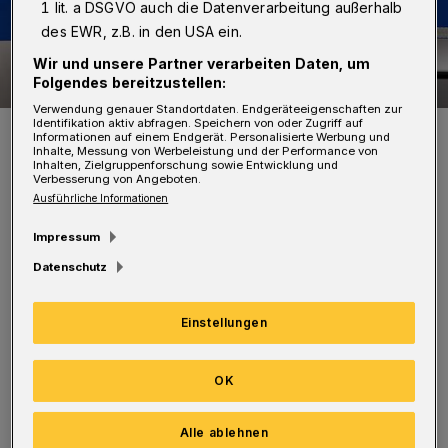
1 lit. a DSGVO auch die Datenverarbeitung außerhalb
des EWR, z.B. in den USA ein.
Wir und unsere Partner verarbeiten Daten, um
Folgendes bereitzustellen:
Verwendung genauer Standortdaten. Endgeräteeigenschaften zur
Identifikation aktiv abfragen. Speichern von oder Zugriff auf
Symbolfoto.
Informationen auf einem Endgerät. Personalisierte Werbung und
Foto: Polizei / Jochen Tack
Inhalte, Messung von Werbeleistung und der Performance von
Inhalten, Zielgruppenforschung sowie Entwicklung und
Verbesserung von Angeboten.
Ausführliche Informationen
Impressum
Datenschutz
Auch Sicherungen mittels Schlössern hielten
die bislang unbekannten Täter nicht ab. Sie
Einstellungen
gingen rabiat zu Werke und hinterließen teils
hohen Sachschaden an den Fahrrädern.
OK
Das Radfahren, insbesondere mit elektrischer
Alle ablehnen