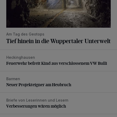
Am Tag des Geotops
Tief hinein in die Wuppertaler Unterwelt
Heckinghausen
Feuerwehr befreit Kind aus verschlossenem VW Bulli
Feuerwehr befreit Kind aus verschlossenem VW Bulli
Barmen
Neuer Projekteigner am Heubruch
Neuer Projekteigner am Heubruch
Briefe von Leserinnen und Lesern
Verbesserungen wären möglich
Verbesserungen wären möglich