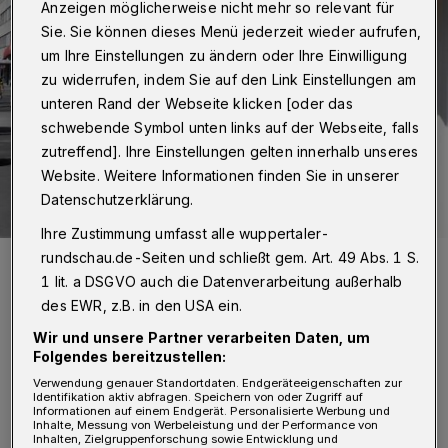
Anzeigen möglicherweise nicht mehr so relevant für
Sie. Sie können dieses Menü jederzeit wieder aufrufen,
um Ihre Einstellungen zu ändern oder Ihre Einwilligung
zu widerrufen, indem Sie auf den Link Einstellungen am
unteren Rand der Webseite klicken [oder das
schwebende Symbol unten links auf der Webseite, falls
zutreffend]. Ihre Einstellungen gelten innerhalb unseres
Website. Weitere Informationen finden Sie in unserer
Datenschutzerklärung.
Ihre Zustimmung umfasst alle wuppertaler-
rundschau.de-Seiten und schließt gem. Art. 49 Abs. 1 S.
Erlass der Sondernutzungsgebühr: Aufwind für die Wuppertaler
Gastronomie.
1 lit. a DSGVO auch die Datenverarbeitung außerhalb
Foto: Simone Bahrmann
des EWR, z.B. in den USA ein.
Wir und unsere Partner verarbeiten Daten, um
Folgendes bereitzustellen:
Verwendung genauer Standortdaten. Endgeräteeigenschaften zur
Identifikation aktiv abfragen. Speichern von oder Zugriff auf
D
Informationen auf einem Endgerät. Personalisierte Werbung und
amit will Oberbürgermeister Andreas
Inhalte, Messung von Werbeleistung und der Performance von
Inhalten, Zielgruppenforschung sowie Entwicklung und