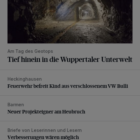
Am Tag des Geotops
Tief hinein in die Wuppertaler Unterwelt
Heckinghausen
Feuerwehr befreit Kind aus verschlossenem VW Bulli
Feuerwehr befreit Kind aus verschlossenem VW Bulli
Barmen
Neuer Projekteigner am Heubruch
Neuer Projekteigner am Heubruch
Briefe von Leserinnen und Lesern
Verbesserungen wären möglich
Verbesserungen wären möglich