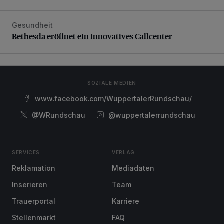
Gesundheit
Bethesda eröffnet ein innovatives Callcenter
Bethesda eröffnet ein innovatives Callcenter
SOZIALE MEDIEN
www.facebook.com/WuppertalerRundschau/
@WRundschau
@wuppertalerrundschau
SERVICES
VERLAG
Reklamation
Mediadaten
Inserieren
Team
Trauerportal
Karriere
Stellenmarkt
FAQ