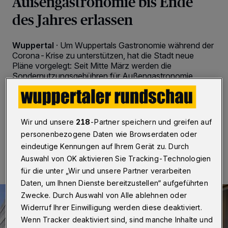
Außengastronomie bis Ende
des Jahres erlassen
Wuppertal
·
Um Wuppertals Gastronomie während der
Corona-Krise zu unterstützen, hat die Stadt neue
Pläne vorgelegt: Seit Mitte März werden die
Sondernutzungsgebühren für Außengastronomie
bereits nicht mehr erhoben – nun sollen sie bis Ende
2020 ausgesetzt werden.
Wir und unsere
218
-Partner speichern und greifen auf
personenbezogene Daten wie Browserdaten oder
12.06.2020 , 11:30 Uhr
2 Minuten Lesezeit
eindeutige Kennungen auf Ihrem Gerät zu. Durch
Auswahl von OK aktivieren Sie Tracking-Technologien
für die unter „Wir und unsere Partner verarbeiten
Daten, um Ihnen Dienste bereitzustellen“ aufgeführten
Zwecke. Durch Auswahl von Alle ablehnen oder
Widerruf Ihrer Einwilligung werden diese deaktiviert.
Wenn Tracker deaktiviert sind, sind manche Inhalte und