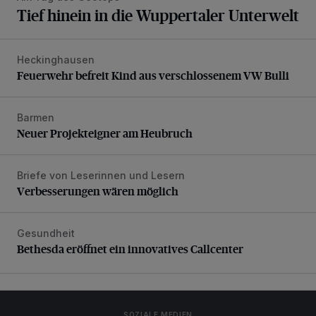
Tief hinein in die Wuppertaler Unterwelt
Heckinghausen
Feuerwehr befreit Kind aus verschlossenem VW Bulli
Feuerwehr befreit Kind aus verschlossenem VW Bulli
Barmen
Neuer Projekteigner am Heubruch
Neuer Projekteigner am Heubruch
Briefe von Leserinnen und Lesern
Verbesserungen wären möglich
Verbesserungen wären möglich
Gesundheit
Bethesda eröffnet ein innovatives Callcenter
Bethesda eröffnet ein innovatives Callcenter
SOZIALE MEDIEN