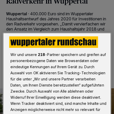
Radverkehr in Wuppertal
Wuppertal
·
400.000 Euro sind im Wuppertaler
Haushaltsentwurf des Jahres 2020 für Investitionen in
den Radverkehr vorgesehen. „Damit vervierfachen wir
den Ansatz im Vergleich zum Haushaltsjahr 2018 und
verdoppeln ihn zum Ansatz 2019“, so
Oberbürgermeister Andreas Mucke. Dazu kommen
noch einmal 20.000 Euro für weitere Maßnahmen.
Wir und unsere
218
-Partner speichern und greifen auf
personenbezogene Daten wie Browserdaten oder
29.11.2019 , 13:29 Uhr
2 Minuten Lesezeit
eindeutige Kennungen auf Ihrem Gerät zu. Durch
Auswahl von OK aktivieren Sie Tracking-Technologien
für die unter „Wir und unsere Partner verarbeiten
Daten, um Ihnen Dienste bereitzustellen“ aufgeführten
Zwecke. Durch Auswahl von Alle ablehnen oder
Widerruf Ihrer Einwilligung werden diese deaktiviert.
Wenn Tracker deaktiviert sind, sind manche Inhalte und
Anzeigen möglicherweise nicht mehr so relevant für