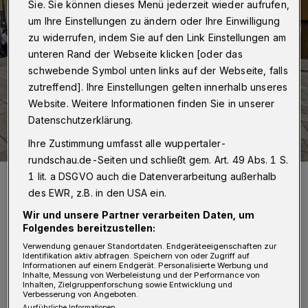
Sie. Sie können dieses Menü jederzeit wieder aufrufen,
um Ihre Einstellungen zu ändern oder Ihre Einwilligung
zu widerrufen, indem Sie auf den Link Einstellungen am
unteren Rand der Webseite klicken [oder das
schwebende Symbol unten links auf der Webseite, falls
zutreffend]. Ihre Einstellungen gelten innerhalb unseres
Website. Weitere Informationen finden Sie in unserer
Datenschutzerklärung.
Ihre Zustimmung umfasst alle wuppertaler-
rundschau.de-Seiten und schließt gem. Art. 49 Abs. 1 S.
Die Stellplatz-Situation ist unbefriedigend.
1 lit. a DSGVO auch die Datenverarbeitung außerhalb
Foto: Wuppertaler Rundschau
des EWR, z.B. in den USA ein.
Wir und unsere Partner verarbeiten Daten, um
Folgendes bereitzustellen:
Verwendung genauer Standortdaten. Endgeräteeigenschaften zur
Identifikation aktiv abfragen. Speichern von oder Zugriff auf
Informationen auf einem Endgerät. Personalisierte Werbung und
Inhalte, Messung von Werbeleistung und der Performance von
„Wir wollen den Radverkehrsanteil am
Inhalten, Zielgruppenforschung sowie Entwicklung und
Verbesserung von Angeboten.
Verkehrsaufkommen in Wuppertal deutlich
Ausführliche Informationen