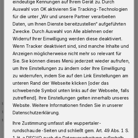
bei 216,9
eindeutige Kennungen auf Ihrem Gerät zu. Durch
Auswahl von OK aktivieren Sie Tracking-Technologien
Wuppertal
·
Am Mittwoch (11. Januar 2023) um
für die unter „Wir und unsere Partner verarbeiten
12:06 Uhr hat die Stadt Wuppertal insgesamt 778
Daten, um Ihnen Dienste bereitzustellen“ aufgeführten
Personen gemeldet, die aktuell mit dem Corona-Virus
Zwecke. Durch Auswahl von Alle ablehnen oder
infiziert sind. Der Inzidenzwert liegt bei 216,9, die Zahl
Widerruf Ihrer Einwilligung werden diese deaktiviert.
der Neuinfektionen in den vergangenen sieben Tagen
Wenn Tracker deaktiviert sind, sind manche Inhalte und
bei 770.
Anzeigen möglicherweise nicht mehr so relevant für
Sie. Sie können dieses Menü jederzeit wieder aufrufen,
um Ihre Einstellungen zu ändern oder Ihre Einwilligung
11.01.2023 , 12:10 Uhr
Eine Minute Lesezeit
zu widerrufen, indem Sie auf den Link Einstellungen am
unteren Rand der Webseite klicken [oder das
schwebende Symbol unten links auf der Webseite, falls
zutreffend]. Ihre Einstellungen gelten innerhalb unseres
Website. Weitere Informationen finden Sie in unserer
Datenschutzerklärung.
Ihre Zustimmung umfasst alle wuppertaler-
rundschau.de-Seiten und schließt gem. Art. 49 Abs. 1 S.
1 lit. a DSGVO auch die Datenverarbeitung außerhalb