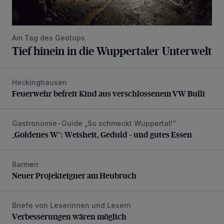
Am Tag des Geotops
Tief hinein in die Wuppertaler Unterwelt
Heckinghausen
Feuerwehr befreit Kind aus verschlossenem VW Bulli
Feuerwehr befreit Kind aus verschlossenem VW Bulli
Gastronomie-Guide „So schmeckt Wuppertal!“
„Goldenes W“: Weisheit, Geduld – und gutes Essen
„Goldenes W“: Weisheit, Geduld – und gutes Essen
Barmen
Neuer Projekteigner am Heubruch
Neuer Projekteigner am Heubruch
Briefe von Leserinnen und Lesern
Verbesserungen wären möglich
Verbesserungen wären möglich