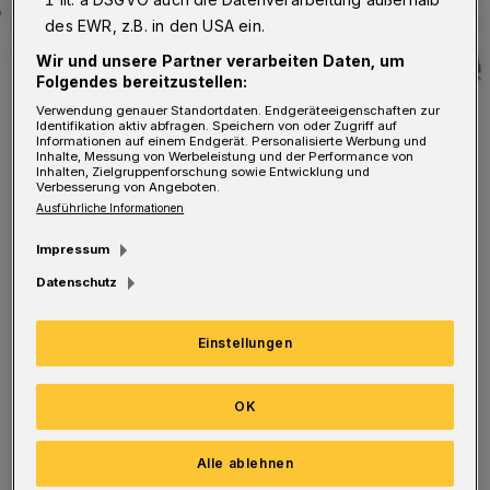
des EWR, z.B. in den USA ein.
Wir und unsere Partner verarbeiten Daten, um
Folgendes bereitzustellen:
Verwendung genauer Standortdaten. Endgeräteeigenschaften zur
Identifikation aktiv abfragen. Speichern von oder Zugriff auf
Informationen auf einem Endgerät. Personalisierte Werbung und
Inhalte, Messung von Werbeleistung und der Performance von
Inhalten, Zielgruppenforschung sowie Entwicklung und
Der Verlauf der Corona-Pandemie in Wuppertal.
Verbesserung von Angeboten.
Foto: Rundschau
Ausführliche Informationen
Impressum
Datenschutz
Neu infiziert haben sich laut Verwaltung am
Einstellungen
Dienstag 124 Personen. Bestätigte Fälle gibt es
166.581, gestorben sind 730 Menschen.
OK
Alle ablehnen
Es wird allgemein von einer Dunkelziffer