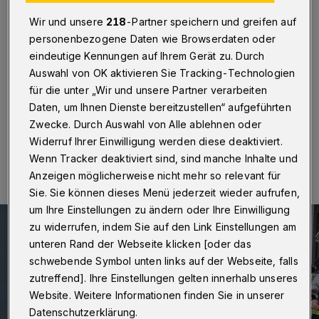
Einsatz aus
Wir und unsere
218
-Partner speichern und greifen auf
Wuppertal
·
Die Feuerwehr musste am
personenbezogene Daten wie Browserdaten oder
Montagvormittag (9. Januar 2023) zu einem Einsatz in
eindeutige Kennungen auf Ihrem Gerät zu. Durch
die Heckinghauser Straße ausrücken. Dort hatte ein
Auswahl von OK aktivieren Sie Tracking-Technologien
Rauchmelder angeschlagen.
für die unter „Wir und unsere Partner verarbeiten
Daten, um Ihnen Dienste bereitzustellen“ aufgeführten
Zwecke. Durch Auswahl von Alle ablehnen oder
09.01.2023 , 15:23 Uhr
Eine Minute Lesezeit
Widerruf Ihrer Einwilligung werden diese deaktiviert.
Wenn Tracker deaktiviert sind, sind manche Inhalte und
Anzeigen möglicherweise nicht mehr so relevant für
Sie. Sie können dieses Menü jederzeit wieder aufrufen,
um Ihre Einstellungen zu ändern oder Ihre Einwilligung
zu widerrufen, indem Sie auf den Link Einstellungen am
unteren Rand der Webseite klicken [oder das
schwebende Symbol unten links auf der Webseite, falls
zutreffend]. Ihre Einstellungen gelten innerhalb unseres
Website. Weitere Informationen finden Sie in unserer
Datenschutzerklärung.