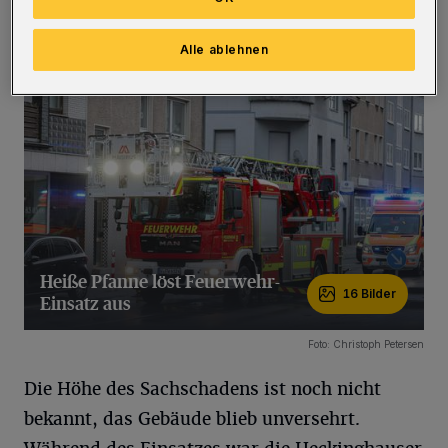
Die Einsatzkräfte lüfteten die Räume
ausgiebig.
(Bilder:)
Alle ablehnen
Heiße Pfanne löst Feuerwehr-
16 Bilder
Einsatz aus
16 Bilder
Foto: Christoph Petersen
Die Höhe des Sachschadens ist noch nicht
bekannt, das Gebäude blieb unversehrt.