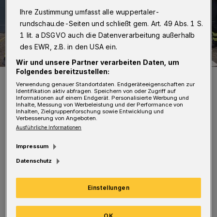
Ihre Zustimmung umfasst alle wuppertaler-
rundschau.de-Seiten und schließt gem. Art. 49 Abs. 1 S.
1 lit. a DSGVO auch die Datenverarbeitung außerhalb
des EWR, z.B. in den USA ein.
Wir und unsere Partner verarbeiten Daten, um
Folgendes bereitzustellen:
Die Feuerwehr belüftete die Räume.
Verwendung genauer Standortdaten. Endgeräteeigenschaften zur
Foto: Christoph Petersen
Identifikation aktiv abfragen. Speichern von oder Zugriff auf
Informationen auf einem Endgerät. Personalisierte Werbung und
Inhalte, Messung von Werbeleistung und der Performance von
Inhalten, Zielgruppenforschung sowie Entwicklung und
Verbesserung von Angeboten.
Ausführliche Informationen
Impressum
Ein Trupp betrat unter Atemschutz die
Datenschutz
betroffene Wohnung im ersten Obergeschoss.
Ausgangspunkt des starken Rauches war in
Einstellungen
Brand geratenes Fett in einer Pfanne. Die
Mieter hatten die Flammen bereits gelöscht.
OK