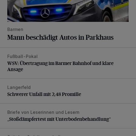
Barmen
Mann beschädigt Autos in Parkhaus
Fußball-Pokal
WSV: Übertragung im Barmer Bahnhof und klare Ansage
WSV: Übertragung im Barmer Bahnhof und klare
Ansage
Langerfeld
Schwerer Unfall mit 2,48 Promille
Schwerer Unfall mit 2,48 Promille
Briefe von Leserinnen und Lesern
„Stoßdämpfertest mit Unterbodenbehandlung“
„Stoßdämpfertest mit Unterbodenbehandlung“