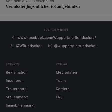
Seit dem 8. Juli verschollen
Vermisster Jugendlicher tot aufgefunden
Vermisster Jugendlicher tot aufgefunden
SOZIALE MEDIEN
www.facebook.com/WuppertalerRundschau/
@WRundschau
@wuppertalerrundschau
SERVICES
VERLAG
Reklamation
Mediadaten
Inserieren
Team
Trauerportal
Karriere
Stellenmarkt
FAQ
Immobilienmarkt