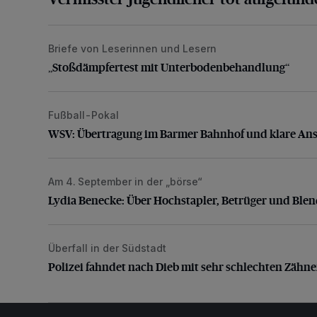
Briefe von Leserinnen und Lesern
„Stoßdämpfertest mit Unterbodenbehandlung“
„Stoßdämpfertest mit Unterbodenbehandlung“
Fußball-Pokal
WSV: Übertragung im Barmer Bahnhof und klare An
WSV: Übertragung im Barmer Bahnhof und klare An
Am 4. September in der „börse“
Lydia Benecke: Über Hochstapler, Betrüger und Blen
Lydia Benecke: Über Hochstapler, Betrüger und Ble
Überfall in der Südstadt
Polizei fahndet nach Dieb mit sehr schlechten Zähne
Polizei fahndet nach Dieb mit sehr schlechten Zähn