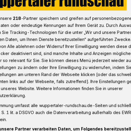
unsere
218
-Partner speichern und greifen auf personenbezogen
n - Oberbarmen
Heimwerker in Wuppertal-Heckinghausen trifft 
aten oder eindeutige Kennungen auf Ihrem Gerät zu. Durch Ausw
n Sie Tracking-Technologien für die unter „Wir und unsere Partne
en Daten, um Ihnen Dienste bereitzustellen“ aufgeführten Zwecke
on Alle ablehnen oder Widerruf Ihrer Einwilligung werden diese de
cker deaktiviert sind, sind manche Inhalte und Anzeigen möglich
rifft Gasleitung
r so relevant für Sie. Sie können dieses Menü jederzeit wieder au
tellungen zu ändern oder Ihre Einwilligung zu widerrufen, indem Si
stellungen am unteren Rand der Webseite klicken [oder das schw
ten links auf der Webseite, falls zutreffend]. Ihre Einstellungen g
at am Dienstagnachmittag (27. Dezember
 unseres Website. Weitere Informationen finden Sie in unserer
ner Wohnung in der Heckinghauser
utzerklärung.
arbeiten eine Gasleitung getroffen und
immung umfasst alle wuppertaler-rundschau.de-Seiten und schließt
 S. 1 lit. a DSGVO auch die Datenverarbeitung außerhalb des EWR, 
ein.
unsere Partner verarbeiten Daten, um Folgendes bereitzustell