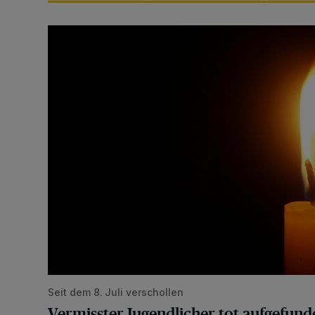
Vermisster Jugendlicher tot aufgefunden
Seit dem 8. Juli verschollen
Vermisster Jugendlicher tot aufgefund