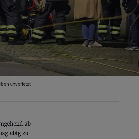
ben unverletzt.
umgehend ab
usgiebig zu