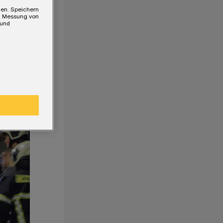
gen. Speichern
e, Messung von
 und