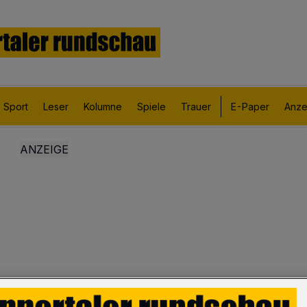
Sport
Leser
Kolumne
Spiele
Trauer
E-Paper
Anze