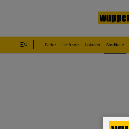
Bilder
Umfrage
Lokales
Stadtteile