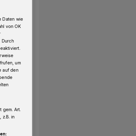
e Daten wie
Gasleitung​
ahl von OK
r
. Durch
aktiviert.
erweise
frufen, um
e auf den
ebende
elten
 gem. Art.
z.B. in
en: