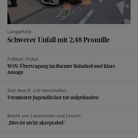
Langerfeld
Schwerer Unfall mit 2,48 Promille
Fußball-Pokal
WSV: Übertragung im Barmer Bahnhof und klare Ansage
WSV: Übertragung im Barmer Bahnhof und klare
Ansage
Seit dem 8. Juli verschollen
Vermisster Jugendlicher tot aufgefunden
Vermisster Jugendlicher tot aufgefunden
Briefe von Leserinnen und Lesern
„Dies ist nicht akzeptabel“
„Dies ist nicht akzeptabel“