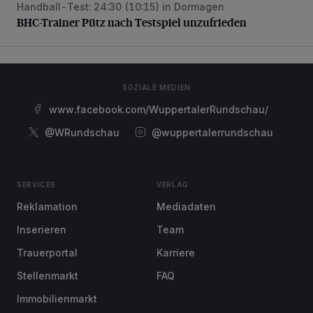
Handball-Test: 24:30 (10:15) in Dormagen
BHC-Trainer Pütz nach Testspiel unzufrieden
BHC-Trainer Pütz nach Testspiel unzufrieden
SOZIALE MEDIEN
www.facebook.com/WuppertalerRundschau/
@WRundschau
@wuppertalerrundschau
SERVICES
VERLAG
Reklamation
Mediadaten
Inserieren
Team
Trauerportal
Karriere
Stellenmarkt
FAQ
Immobilienmarkt