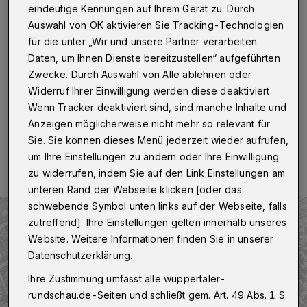
Emilienstraße
eindeutige Kennungen auf Ihrem Gerät zu. Durch
Auswahl von OK aktivieren Sie Tracking-Technologien
Wuppertal
·
Die Wuppertaler Stadtwerke (WSW)
für die unter „Wir und unsere Partner verarbeiten
arbeiten ab Montag (26. September 2022) in der
Daten, um Ihnen Dienste bereitzustellen“ aufgeführten
Emilienstraße auf Höhe der Bahnbrücke an einer
Zwecke. Durch Auswahl von Alle ablehnen oder
defekten Gasleitung.
Widerruf Ihrer Einwilligung werden diese deaktiviert.
Wenn Tracker deaktiviert sind, sind manche Inhalte und
Anzeigen möglicherweise nicht mehr so relevant für
22.09.2022 , 07:30 Uhr
Eine Minute Lesezeit
Sie. Sie können dieses Menü jederzeit wieder aufrufen,
um Ihre Einstellungen zu ändern oder Ihre Einwilligung
zu widerrufen, indem Sie auf den Link Einstellungen am
unteren Rand der Webseite klicken [oder das
schwebende Symbol unten links auf der Webseite, falls
zutreffend]. Ihre Einstellungen gelten innerhalb unseres
Website. Weitere Informationen finden Sie in unserer
Datenschutzerklärung.
Ihre Zustimmung umfasst alle wuppertaler-
rundschau.de-Seiten und schließt gem. Art. 49 Abs. 1 S.