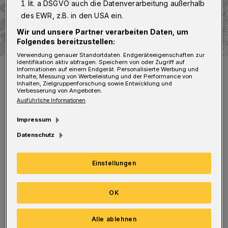
1 lit. a DSGVO auch die Datenverarbeitung außerhalb
des EWR, z.B. in den USA ein.
Wir und unsere Partner verarbeiten Daten, um
Folgendes bereitzustellen:
Verwendung genauer Standortdaten. Endgeräteeigenschaften zur
Identifikation aktiv abfragen. Speichern von oder Zugriff auf
Die empfohlene Umleitung.
Informationen auf einem Endgerät. Personalisierte Werbung und
Inhalte, Messung von Werbeleistung und der Performance von
Foto: WSW
Inhalten, Zielgruppenforschung sowie Entwicklung und
Verbesserung von Angeboten.
Ausführliche Informationen
Impressum
Datenschutz
Von der Siegesstraße in Richtung
Wittensteinstraße ist die Emilienstraße in
Einstellungen
diesem Bereich für die sechswöchigen
Arbeiten gesperrt. Die Gegenrichtung ist
OK
weiterhin befahrbar.
Alle ablehnen