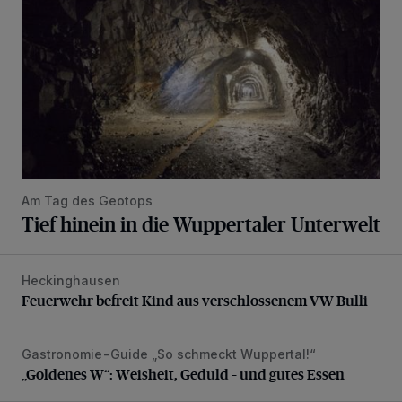
Am Tag des Geotops
Tief hinein in die Wuppertaler Unterwelt
Heckinghausen
Feuerwehr befreit Kind aus verschlossenem VW Bulli
Feuerwehr befreit Kind aus verschlossenem VW Bulli
Gastronomie-Guide „So schmeckt Wuppertal!“
„Goldenes W“: Weisheit, Geduld – und gutes Essen
„Goldenes W“: Weisheit, Geduld – und gutes Essen