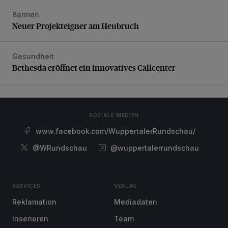
Barmen
Neuer Projekteigner am Heubruch
Neuer Projekteigner am Heubruch
Gesundheit
Bethesda eröffnet ein innovatives Callcenter
Bethesda eröffnet ein innovatives Callcenter
SOZIALE MEDIEN
www.facebook.com/WuppertalerRundschau/
@WRundschau
@wuppertalerrundschau
SERVICES
VERLAG
Reklamation
Mediadaten
Inserieren
Team