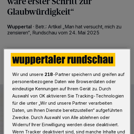
wäre erster Schritt zur
Glaubwürdigkeit“
Wuppertal
·
Betr.: Artikel „Man hat versucht, mich zu
zensieren“, Rundschau vom 24. Mai 2025
24.05.2025 , 14:00 Uhr
2 Minuten Lesezeit
Wir und unsere
218
-Partner speichern und greifen auf
personenbezogene Daten wie Browserdaten oder
eindeutige Kennungen auf Ihrem Gerät zu. Durch
Auswahl von OK aktivieren Sie Tracking-Technologien
für die unter „Wir und unsere Partner verarbeiten
Daten, um Ihnen Dienste bereitzustellen“ aufgeführten
Zwecke. Durch Auswahl von Alle ablehnen oder
Widerruf Ihrer Einwilligung werden diese deaktiviert.
Wenn Tracker deaktiviert sind, sind manche Inhalte und