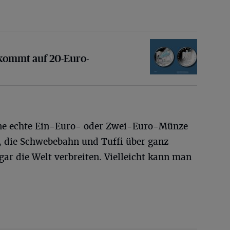
 auf 20-Euro-Gedenkmünze
ommt auf 20-Euro-
ine echte Ein-Euro- oder Zwei-Euro-Münze
 die Schwebebahn und Tuffi über ganz
ar die Welt verbreiten. Vielleicht kann man