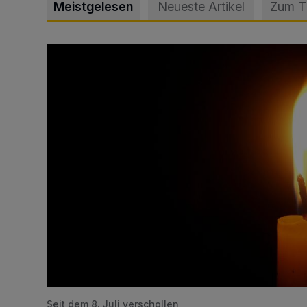
Meistgelesen
Neueste Artikel
Zum 
Vermisster Jugendlicher tot aufgefunden
Seit dem 8. Juli verschollen