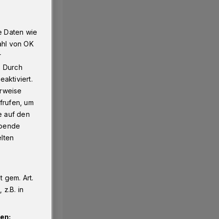
e Daten wie
ahl von OK
r
. Durch
aktiviert.
erweise
frufen, um
e auf den
ebende
elten
 gem. Art.
z.B. in
en: