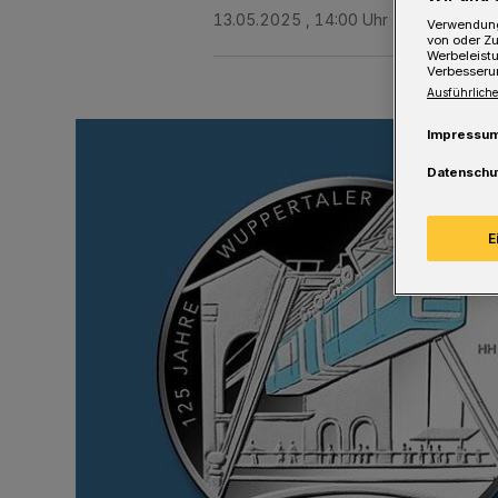
13.05.2025 , 14:00 Uhr
Eine Minute 
Verwendung
von oder Zu
Werbeleist
Verbesseru
Ausführliche
Impressu
Datenschu
E