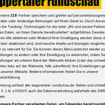
unsere
218
-Partner speichern und greifen auf personenbezogen
brief zur Wuppertaler-Schwebebahn-Gedenkmünze
aten oder eindeutige Kennungen auf Ihrem Gerät zu. Durch Ausw
n Sie Tracking-Technologien für die unter „Wir und unsere Partne
en Daten, um Ihnen Dienste bereitzustellen“ aufgeführten Zwecke
esern
on Alle ablehnen oder Widerruf Ihrer Einwilligung werden diese de
cker deaktiviert sind, sind manche Inhalte und Anzeigen möglich
ert und sehr
r so relevant für Sie. Sie können dieses Menü jederzeit wieder au
tellungen zu ändern oder Ihre Einwilligung zu widerrufen, indem Si
stellungen am unteren Rand der Webseite klicken [oder das schw
ten links auf der Webseite, falls zutreffend]. Ihre Einstellungen g
 unseres Website. Weitere Informationen finden Sie in unserer
utzerklärung.
-Gedenkmünze für die Wuppertaler
immung umfasst alle wuppertaler-rundschau.de-Seiten und schließt
 S. 1 lit. a DSGVO auch die Datenverarbeitung außerhalb des EWR, 
ein.
unsere Partner verarbeiten Daten, um Folgendes bereitzustell