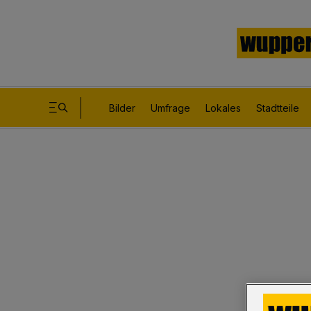
Bilder
Umfrage
Lokales
Stadtteile