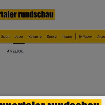
Sport
Leser
Kolumne
Spiele
Trauer
E-Paper
Anze