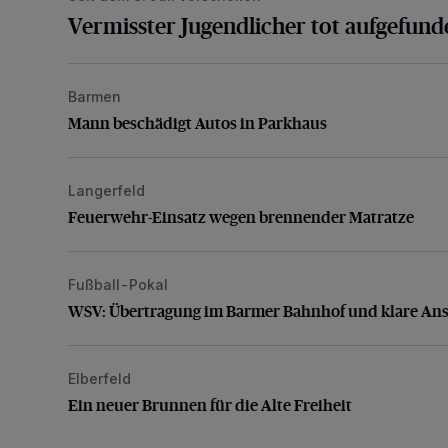
Vermisster Jugendlicher tot aufgefund
Barmen
Mann beschädigt Autos in Parkhaus
Mann beschädigt Autos in Parkhaus
Langerfeld
Feuerwehr-Einsatz wegen brennender Matratze
Feuerwehr-Einsatz wegen brennender Matratze
Fußball-Pokal
WSV: Übertragung im Barmer Bahnhof und klare An
WSV: Übertragung im Barmer Bahnhof und klare An
Elberfeld
Ein neuer Brunnen für die Alte Freiheit
Ein neuer Brunnen für die Alte Freiheit