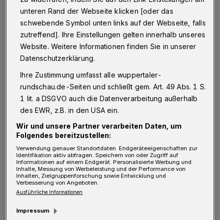
Der 1. Vorsitzende der CDU Ronsdorf ist über
unteren Rand der Webseite klicken [oder das
den Meinungswechsel der SPD Ronsdorf
schwebende Symbol unten links auf der Webseite, falls
überrascht. Diese unterstützt den Ausbau der
zutreffend]. Ihre Einstellungen gelten innerhalb unseres
L419 in der jetzigen Form nicht mehr. Laut der
Website. Weitere Informationen finden Sie in unserer
Datenschutzerklärung.
CDU sei das Populismus.
Ihre Zustimmung umfasst alle wuppertaler-
rundschau.de-Seiten und schließt gem. Art. 49 Abs. 1 S.
Das kann so sein, muss es aber nicht. Es kann
1 lit. a DSGVO auch die Datenverarbeitung außerhalb
auch andere Gründe geben. Das ganze Leben
des EWR, z.B. in den USA ein.
besteht aus Veränderungen und Lernen. Jeder
Wir und unsere Partner verarbeiten Daten, um
hat das Recht, dazulernen zu dürfen. Manche
Folgendes bereitzustellen:
lernen schnell, manche langsamer und
Verwendung genauer Standortdaten. Endgeräteeigenschaften zur
Identifikation aktiv abfragen. Speichern von oder Zugriff auf
manche tun sich mit dem Lernen schwer. Und
Informationen auf einem Endgerät. Personalisierte Werbung und
Inhalte, Messung von Werbeleistung und der Performance von
dann gibt es jene, die beratungsresistent sind.
Inhalten, Zielgruppenforschung sowie Entwicklung und
Verbesserung von Angeboten.
Ausführliche Informationen
Unser Ex- und Altkanzler Konrad Adenauer
Impressum
hat einmal gesagt: „Was geht mich mein