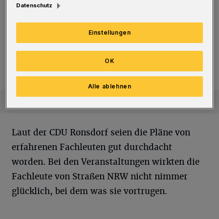
Datenschutz
Geschwätz von gestern an?“ Die
Neubewertung eines Sachverhaltes hatte zu
Einstellungen
seinem Meinungswechsel geführt. Konrad
Adenauer war Mitglied der CDU. Ist somit
OK
Populismus eine Erfindung der CDU?
Alle ablehnen
Laut der CDU Ronsdorf seien die Pläne von
erfahrenen Fachleuten gut durchdacht
worden. Bei den Veranstaltungen wirkten die
Fachleute von Straßen NRW nicht nimmer
glücklich, bei dem was sie vortrugen.