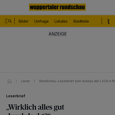
Bilder
Umfrage
Lokales
Stadtteile
Sport
Le
Leser
Rundschau-Leserbrief zum Ausbau der L419 in Ro
Leserbrief
„Wirklich alles gut