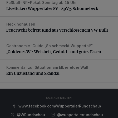
Fußball-NR-Pokal: Sonntag ab 15 Uhr
Liveticker: Wuppertaler SV – SpVg. Schonnebeck
Liveticker: Wuppertaler SV – SpVg. Schonnebeck
Heckinghausen
Feuerwehr befreit Kind aus verschlossenem VW Bulli
Feuerwehr befreit Kind aus verschlossenem VW Bulli
Gastronomie-Guide „So schmeckt Wuppertal!“
„Goldenes W“: Weisheit, Geduld – und gutes Essen
„Goldenes W“: Weisheit, Geduld – und gutes Essen
Kommentar zur Situation am Elberfelder Wall
Ein Unzustand und Skandal
Ein Unzustand und Skandal
SOZIALE MEDIEN
www.facebook.com/WuppertalerRundschau/
@WRundschau
@wuppertalerrundschau