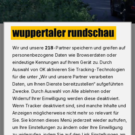
Die L419 an der Ronsdorfer Parkstraße.
Foto: Christoph Petersen
Wir und unsere
218
-Partner speichern und greifen auf
personenbezogene Daten wie Browserdaten oder
eindeutige Kennungen auf Ihrem Gerät zu. Durch
Auswahl von OK aktivieren Sie Tracking-Technologien
D
ie CDU Ronsdorf ist über die neue
für die unter „Wir und unsere Partner verarbeiten
Diskussion zum Ausbau der L419
Daten, um Ihnen Dienste bereitzustellen“ aufgeführten
Zwecke. Durch Auswahl von Alle ablehnen oder
irritiert. Sie ist nicht neu, sie war noch nie
Widerruf Ihrer Einwilligung werden diese deaktiviert.
beendet. Die alte Diskussion war nur etwas
Wenn Tracker deaktiviert sind, sind manche Inhalte und
leiser geworden und hat seit Anfang 2023
Anzeigen möglicherweise nicht mehr so relevant für
neuen Schwung erhalten.
Sie. Sie können dieses Menü jederzeit wieder aufrufen,
um Ihre Einstellungen zu ändern oder Ihre Einwilligung
zu widerrufen, indem Sie auf den Link Einstellungen am