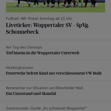
Fußball-NR-Pokal: Sonntag ab 15 Uhr
Liveticker: Wuppertaler SV – SpVg.
Schonnebeck
Am Tag des Geotops
Tief hinein in die Wuppertaler Unterwelt
Tief hinein in die Wuppertaler Unterwelt
Heckinghausen
Feuerwehr befreit Kind aus verschlossenem VW Bulli
Feuerwehr befreit Kind aus verschlossenem VW Bulli
Kommentar zur Situation am Elberfelder Wall
Ein Unzustand und Skandal
Ein Unzustand und Skandal
Gastronomie-Guide „So schmeckt Wuppertal!“
„Goldenes W“: Weisheit, Geduld – und gutes Essen