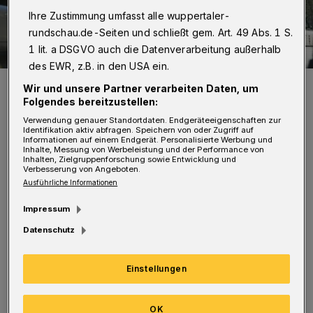
Ihre Zustimmung umfasst alle wuppertaler-
rundschau.de-Seiten und schließt gem. Art. 49 Abs. 1 S.
1 lit. a DSGVO auch die Datenverarbeitung außerhalb
des EWR, z.B. in den USA ein.
Die Realschule Leimbacher Straße.
Wir und unsere Partner verarbeiten Daten, um
Foto: Wuppertaler Rundschau/Simone Bahrmann
Folgendes bereitzustellen:
Verwendung genauer Standortdaten. Endgeräteeigenschaften zur
Identifikation aktiv abfragen. Speichern von oder Zugriff auf
Informationen auf einem Endgerät. Personalisierte Werbung und
Inhalte, Messung von Werbeleistung und der Performance von
Inhalten, Zielgruppenforschung sowie Entwicklung und
Verbesserung von Angeboten.
U
Ausführliche Informationen
nser Sohn geht dort in die fünfte Klasse.
Wir als Eltern fänden es toll, wenn für
Impressum
die Kinder, statt der vorgeschlagenen
Datenschutz
Tiefgarage, besser eine Turnhalle gebaut wird.
Einstellungen
Und wenn überhaupt der Schulhof etwas
moderner und einfallsreicher gestaltet würde
OK