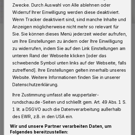
Zwecke. Durch Auswahl von Alle ablehnen oder
Widerruf Ihrer Einwilligung werden diese deaktiviert.
Wenn Tracker deaktiviert sind, sind manche Inhalte und
Anzeigen möglicherweise nicht mehr so relevant für
Symbolbild.
Sie. Sie können dieses Menü jederzeit wieder aufrufen,
Foto: Rundschau
um Ihre Einstellungen zu ändern oder Ihre Einwilligung
zu widerrufen, indem Sie auf den Link Einstellungen am
unteren Rand der Webseite klicken [oder das
schwebende Symbol unten links auf der Webseite, falls
E
zutreffend]. Ihre Einstellungen gelten innerhalb unseres
in weiteres Mal blockiert die
Website. Weitere Informationen finden Sie in unserer
Stadtverwaltung das Begehren der
Datenschutzerklärung.
Bürgerschaft, bei der BUGA-Planung
Ihre Zustimmung umfasst alle wuppertaler-
frühzeitig und verantwortlich einbezogen zu
rundschau.de-Seiten und schließt gem. Art. 49 Abs. 1 S.
1 lit. a DSGVO auch die Datenverarbeitung außerhalb
werden. Schon den erzwungenen
des EWR, z.B. in den USA ein.
Bürgerentscheid hatte sie mit allen Mitteln zu
Wir und unsere Partner verarbeiten Daten, um
verhindern versucht.
Folgendes bereitzustellen: