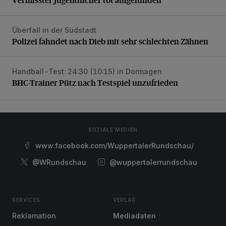
Überfall in der Südstadt
Polizei fahndet nach Dieb mit sehr schlechten Zähnen
Polizei fahndet nach Dieb mit sehr schlechten Zähnen
Handball-Test: 24:30 (10:15) in Dormagen
BHC-Trainer Pütz nach Testspiel unzufrieden
BHC-Trainer Pütz nach Testspiel unzufrieden
SOZIALE MEDIEN
www.facebook.com/WuppertalerRundschau/
@WRundschau
@wuppertalerrundschau
SERVICES
VERLAG
Reklamation
Mediadaten