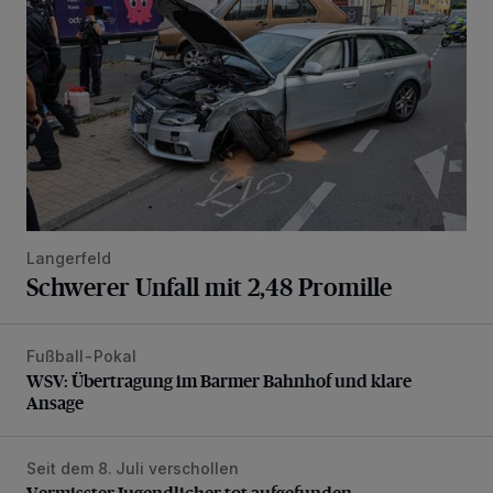
Langerfeld
Schwerer Unfall mit 2,48 Promille
Fußball-Pokal
WSV: Übertragung im Barmer Bahnhof und klare Ansage
WSV: Übertragung im Barmer Bahnhof und klare
Ansage
Seit dem 8. Juli verschollen
Vermisster Jugendlicher tot aufgefunden
Vermisster Jugendlicher tot aufgefunden