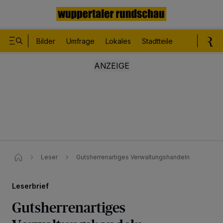
Bilder
Umfrage
Lokales
Stadtteile
Sport
Le
Leser
Gutsherrenartiges Verwaltungshandeln
Leserbrief
Gutsherrenartiges