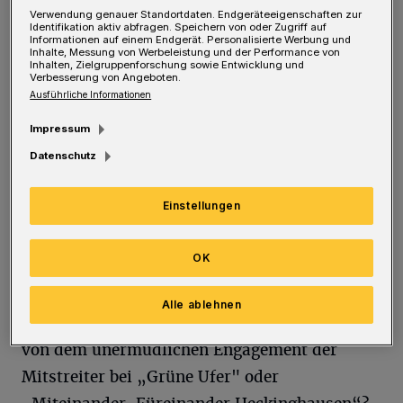
Verwendung genauer Standortdaten. Endgeräteeigenschaften zur
Identifikation aktiv abfragen. Speichern von oder Zugriff auf
Entlarvend ist die fadenscheinige Begründung
Informationen auf einem Endgerät. Personalisierte Werbung und
Inhalte, Messung von Werbeleistung und der Performance von
der Verwaltung. Ausgerechnet das „Team
Inhalten, Zielgruppenforschung sowie Entwicklung und
Verbesserung von Angeboten.
Bürgerbeteiligung" argumentiert, dass es für
Ausführliche Informationen
die Teilnehmenden an einem Bürgerrat nicht
Impressum
möglich sei, sich über einen so langen
Datenschutz
Zeitraum ehrenamtlich zu verpflichten.
Einstellungen
Hat die Verwaltung schon mal etwas von der
Wuppertalbewegung gehört? Von den
OK
Ehrenamtlichen in den Vereinen, die Freibäder
in Wuppertal am Leben erhalten, obgleich dies
Alle ablehnen
eigentlich eine städtische Aufgabe wäre? Oder
von dem unermüdlichen Engagement der
Mitstreiter bei „Grüne Ufer" oder