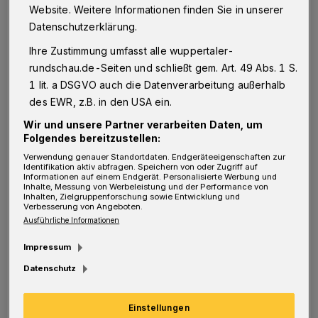
Website. Weitere Informationen finden Sie in unserer
Muss deshalb die Bitte zu einem Gespräch
Datenschutzerklärung.
mit unserem Oberbürgermeister zur Lösung
Ihre Zustimmung umfasst alle wuppertaler-
von bereits im Dezember 2020 angekündigten
rundschau.de-Seiten und schließt gem. Art. 49 Abs. 1 S.
Problemen in ein kompliziertes Verfahren der
1 lit. a DSGVO auch die Datenverarbeitung außerhalb
Voranhörung münden? Oder sind diese
des EWR, z.B. in den USA ein.
Themen unserem Oberbürgermeister zu
Wir und unsere Partner verarbeiten Daten, um
Folgendes bereitzustellen:
profan?
Verwendung genauer Standortdaten. Endgeräteeigenschaften zur
Identifikation aktiv abfragen. Speichern von oder Zugriff auf
Informationen auf einem Endgerät. Personalisierte Werbung und
Wir Bürgervereine kennen dies seit Jahren mit
Inhalte, Messung von Werbeleistung und der Performance von
Inhalten, Zielgruppenforschung sowie Entwicklung und
den Vorgängern im Oberbürgermeisteramt
Verbesserung von Angeboten.
Ausführliche Informationen
anders. Kurz und bündig auf Augenhöhe. Auch
wenn der neue Oberbürgermeister die
Impressum
Bürgervereine als „die Speerspitze der
Datenschutz
gesellschaftlichen Leistungen“ bezeichnet, so
bedarf dies zu akuten Fällen ausbaubare
Einstellungen