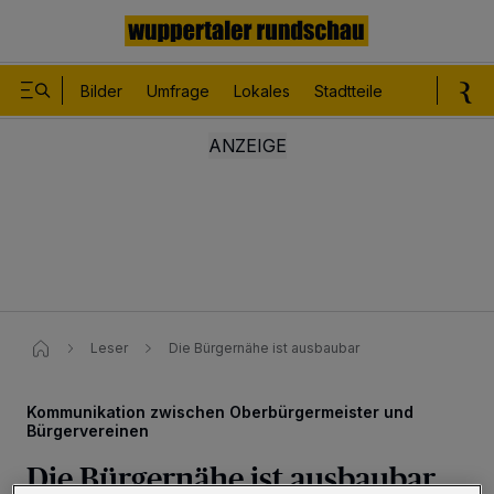
Bilder
Umfrage
Lokales
Stadtteile
Sport
Le
Leser
Die Bürgernähe ist ausbaubar
Kommunikation zwischen Oberbürgermeister und
Bürgervereinen
Die Bürgernähe ist ausbaubar