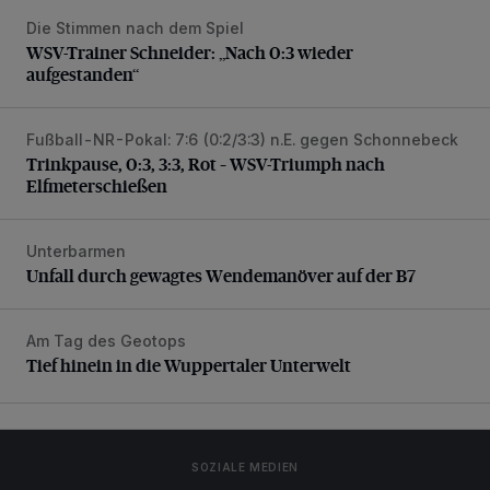
Die Stimmen nach dem Spiel
WSV-Trainer Schneider: „Nach 0:3 wieder aufgestanden“
WSV-Trainer Schneider: „Nach 0:3 wieder
aufgestanden“
Fußball-NR-Pokal: 7:6 (0:2/3:3) n.E. gegen Schonnebeck
Trinkpause, 0:3, 3:3, Rot – WSV-Triumph nach Elfmetersc
Trinkpause, 0:3, 3:3, Rot – WSV-Triumph nach
Elfmeterschießen
Unterbarmen
Unfall durch gewagtes Wendemanöver auf der B7
Unfall durch gewagtes Wendemanöver auf der B7
Am Tag des Geotops
Tief hinein in die Wuppertaler Unterwelt
Tief hinein in die Wuppertaler Unterwelt
SOZIALE MEDIEN