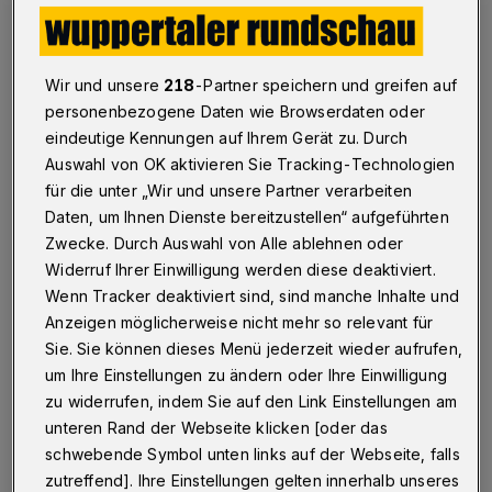
Betr.: Kommunikation zwischen Oberbürgermeister und
Bürgervereinen
Wir und unsere
218
-Partner speichern und greifen auf
personenbezogene Daten wie Browserdaten oder
eindeutige Kennungen auf Ihrem Gerät zu. Durch
03.05.2021 , 17:03 Uhr
Eine Minute Lesezeit
Auswahl von OK aktivieren Sie Tracking-Technologien
für die unter „Wir und unsere Partner verarbeiten
Daten, um Ihnen Dienste bereitzustellen“ aufgeführten
Zwecke. Durch Auswahl von Alle ablehnen oder
Widerruf Ihrer Einwilligung werden diese deaktiviert.
Wenn Tracker deaktiviert sind, sind manche Inhalte und
Anzeigen möglicherweise nicht mehr so relevant für
I
Sie. Sie können dieses Menü jederzeit wieder aufrufen,
n Anbetracht von Corona, das sei
um Ihre Einstellungen zu ändern oder Ihre Einwilligung
eingeräumt, sind die sozialen, direkten
zu widerrufen, indem Sie auf den Link Einstellungen am
Kontakte der Bürger zu Politik und Verwaltung
unteren Rand der Webseite klicken [oder das
belastet.
schwebende Symbol unten links auf der Webseite, falls
zutreffend]. Ihre Einstellungen gelten innerhalb unseres