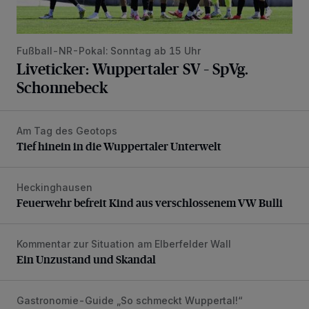
Fußball-NR-Pokal: Sonntag ab 15 Uhr
Liveticker: Wuppertaler SV – SpVg.
Schonnebeck
Am Tag des Geotops
Tief hinein in die Wuppertaler Unterwelt
Tief hinein in die Wuppertaler Unterwelt
Heckinghausen
Feuerwehr befreit Kind aus verschlossenem VW Bulli
Feuerwehr befreit Kind aus verschlossenem VW Bulli
Kommentar zur Situation am Elberfelder Wall
Ein Unzustand und Skandal
Ein Unzustand und Skandal
Gastronomie-Guide „So schmeckt Wuppertal!“
„Goldenes W“: Weisheit, Geduld – und gutes Essen