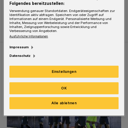
Folgendes bereitzustellen:
weiter überlegen und überlegen!
Verwendung genauer Standortdaten. Endgeräteeigenschaften zur
Identifikation aktiv abfragen. Speichern von oder Zugriff auf
Kalle Schön
Informationen auf einem Endgerät. Personalisierte Werbung und
Inhalte, Messung von Werbeleistung und der Performance von
Inhalten, Zielgruppenforschung sowie Entwicklung und
Verbesserung von Angeboten.
Ausführliche Informationen
Impressum
Datenschutz
Meistgelesen
Neueste Artikel
Zum Thema
Einstellungen
Liveticker: Wuppertaler SV – SpVg. Schonnebeck
OK
Alle ablehnen