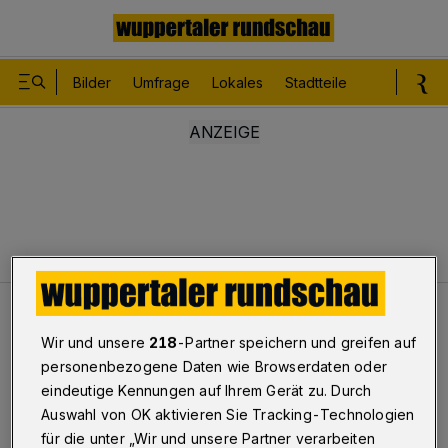
Bilder
Umfrage
Lokales
Stadtteile
Sport
Le
Leser
Warum nur, warum?
Wir und unsere
218
-Partner speichern und greifen auf
personenbezogene Daten wie Browserdaten oder
Corona-Schließung des Botanischen Gartens
eindeutige Kennungen auf Ihrem Gerät zu. Durch
Warum nur, warum?
Auswahl von OK aktivieren Sie Tracking-Technologien
für die unter „Wir und unsere Partner verarbeiten