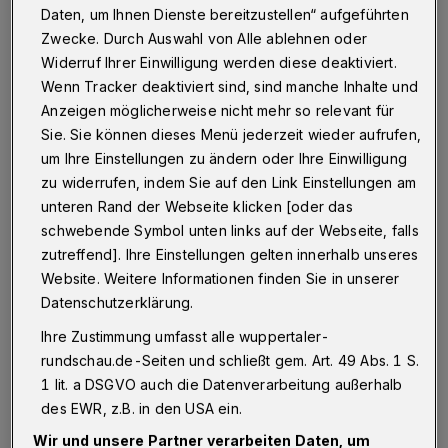
Daten, um Ihnen Dienste bereitzustellen“ aufgeführten
Betr.: Botanischer Garten
Zwecke. Durch Auswahl von Alle ablehnen oder
Widerruf Ihrer Einwilligung werden diese deaktiviert.
Wenn Tracker deaktiviert sind, sind manche Inhalte und
03.05.2021 , 15:46 Uhr
Eine Minute Lesezeit
Anzeigen möglicherweise nicht mehr so relevant für
Sie. Sie können dieses Menü jederzeit wieder aufrufen,
um Ihre Einstellungen zu ändern oder Ihre Einwilligung
zu widerrufen, indem Sie auf den Link Einstellungen am
unteren Rand der Webseite klicken [oder das
schwebende Symbol unten links auf der Webseite, falls
zutreffend]. Ihre Einstellungen gelten innerhalb unseres
Website. Weitere Informationen finden Sie in unserer
Ich überlege und überlege und komme auf
Datenschutzerklärung.
kein Ergebnis, warum der Botanische Garten
Ihre Zustimmung umfasst alle wuppertaler-
jetzt auf einmal geschlossen wurde.
rundschau.de-Seiten und schließt gem. Art. 49 Abs. 1 S.
1 lit. a DSGVO auch die Datenverarbeitung außerhalb
Liebe Wuppertaler Bürgervertretung: Bitte
des EWR, z.B. in den USA ein.
erklären Sie mir das, sonst muss ich wieder
Wir und unsere Partner verarbeiten Daten, um