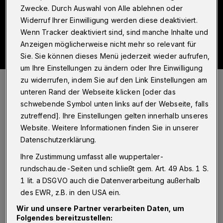
Zwecke. Durch Auswahl von Alle ablehnen oder
Widerruf Ihrer Einwilligung werden diese deaktiviert.
Wenn Tracker deaktiviert sind, sind manche Inhalte und
Anzeigen möglicherweise nicht mehr so relevant für
Sie. Sie können dieses Menü jederzeit wieder aufrufen,
um Ihre Einstellungen zu ändern oder Ihre Einwilligung
Der Thriller "Der Mann, der keine Büchse warf" ist im Mendoza-
zu widerrufen, indem Sie auf den Link Einstellungen am
Verlag erschienen und kostet 20 Euro.
unteren Rand der Webseite klicken [oder das
Foto: Mendoza-Verlag
schwebende Symbol unten links auf der Webseite, falls
zutreffend]. Ihre Einstellungen gelten innerhalb unseres
Website. Weitere Informationen finden Sie in unserer
Datenschutzerklärung.
Ihre Zustimmung umfasst alle wuppertaler-
Von Stefan Seitz
rundschau.de-Seiten und schließt gem. Art. 49 Abs. 1 S.
1 lit. a DSGVO auch die Datenverarbeitung außerhalb
S
ascha Gutzeit hat seinem 250-Seiter
des EWR, z.B. in den USA ein.
„Der Mann, der keine Büchse warf“ die
Wir und unsere Partner verarbeiten Daten, um
Folgendes bereitzustellen:
Bezeichnung Thriller gegeben. Und das trifft