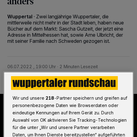
anders
Wuppertal
·
Zwei langjährige Wuppertaler, die
mittlerweile nicht mehr in der Stadt leben, haben neue
Bücher auf dem Markt: Sascha Gutzeit, der jetzt eine
Adresse in Mittelhessen hat, sowie Arne Ulbricht, der
mit seiner Familie nach Schweden gezogen ist.
06.07.2022 , 19:00 Uhr
2 Minuten Lesezeit
Wir und unsere
218
-Partner speichern und greifen auf
personenbezogene Daten wie Browserdaten oder
eindeutige Kennungen auf Ihrem Gerät zu. Durch
Auswahl von OK aktivieren Sie Tracking-Technologien
für die unter „Wir und unsere Partner verarbeiten
Daten, um Ihnen Dienste bereitzustellen“ aufgeführten