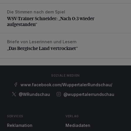
Die Stimmen nach dem Spiel
WSV-Trainer Schneider: „Nach 0:3 wieder aufgestanden“
WSV-Trainer Schneider: „Nach 0:3 wieder
aufgestanden“
Briefe von Leserinnen und Lesern
„Das Bergische Land vertrocknet“
„Das Bergische Land vertrocknet“
SOZIALE MEDIEN
www.facebook.com/WuppertalerRundschau/
@WRundschau
@wuppertalerrundschau
SERVICES
VERLAG
Reklamation
Mediadaten