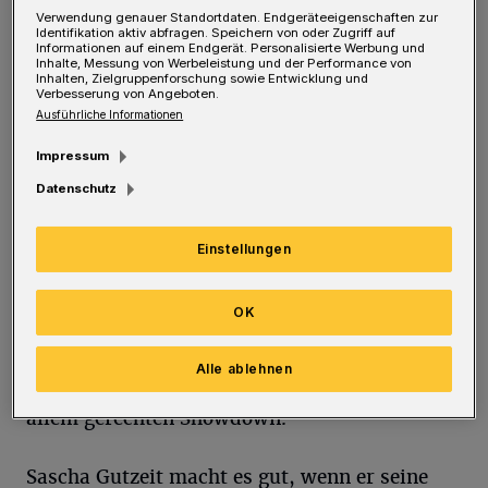
Verwendung genauer Standortdaten. Endgeräteeigenschaften zur
es auch: Was Gutzeit an Krimi-Handlung rund
Identifikation aktiv abfragen. Speichern von oder Zugriff auf
Informationen auf einem Endgerät. Personalisierte Werbung und
um das legendäre „Büchsen-Skandal“-
Inhalte, Messung von Werbeleistung und der Performance von
Inhalten, Zielgruppenforschung sowie Entwicklung und
Europapokalspiel von Borussia
Verbesserung von Angeboten.
Ausführliche Informationen
Mönchengladbach gegen Inter Mailand am 20.
Oktober 1971 „gebaut“ hat, lässt gut gemachte
Impressum
Spannung aufkommen. Es geht um einen
Datenschutz
Knastrückkehrer, dessen Beute aus einem
Einstellungen
Bankraub, Liebesverrat, eine Leiche im
Kofferraum eines Autos der nur noch Älteren
OK
oder Experten bekannten Pkw-Marke DAF, das
aufsehenerregende Fußballspiel – sowie einen
Alle ablehnen
überraschenden, haarsträubenden und trotz
allem gerechten Showdown.
Sascha Gutzeit macht es gut, wenn er seine