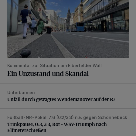
Kommentar zur Situation am Elberfelder Wall
Ein Unzustand und Skandal
Unterbarmen
Unfall durch gewagtes Wendemanöver auf der B7
Unfall durch gewagtes Wendemanöver auf der B7
Fußball-NR-Pokal: 7:6 (0:2/3:3) n.E. gegen Schonnebeck
Trinkpause, 0:3, 3:3, Rot – WSV-Triumph nach Elfmetersc
Trinkpause, 0:3, 3:3, Rot – WSV-Triumph nach
Elfmeterschießen