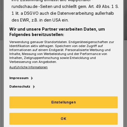
rundschau.de-Seiten und schließt gem. Art. 49 Abs. 1 S.
1 lit. a DSGVO auch die Datenverarbeitung außerhalb
des EWR, z.B. in den USA ein.
Wir und unsere Partner verarbeiten Daten, um
Folgendes bereitzustellen:
Verwendung genauer Standortdaten. Endgeräteeigenschaften zur
Die Sängerin Leona Berlin.
Identifikation aktiv abfragen. Speichern von oder Zugriff auf
Informationen auf einem Endgerät. Personalisierte Werbung und
Foto: Daniel Wetzel
Inhalte, Messung von Werbeleistung und der Performance von
Inhalten, Zielgruppenforschung sowie Entwicklung und
Verbesserung von Angeboten.
Ausführliche Informationen
Impressum
L
Datenschutz
eona Berlin steht für ganz eigene Songs,
eingebettet in Alternative-Soul-
Einstellungen
Arrangements, und ihre angenehme,
sympathische Art. Ihr Werk ist eine Mischung
OK
aus Soul, Hip-Hop, Jazz und einer breiten