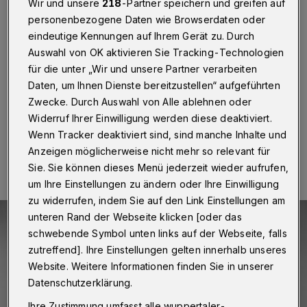
Wir und unsere
218
-Partner speichern und greifen auf
Wuppertal
·
Die Sängerin Leona Berlin, die schon beim
personenbezogene Daten wie Browserdaten oder
Wuppertaler Jazzmeeting vor drei Jahren viele
eindeutige Kennungen auf Ihrem Gerät zu. Durch
Zuschauer begeisterte, kommt mit ihrer Band wieder:
Auswahl von OK aktivieren Sie Tracking-Technologien
Am Freitag (15. Mai 2026) gibt’s – präsentiert vom
Verein „openSky“ – um 20 Uhr ein Konzert im „Loch“
für die unter „Wir und unsere Partner verarbeiten
an der Plateniusstraße 35.
Daten, um Ihnen Dienste bereitzustellen“ aufgeführten
Zwecke. Durch Auswahl von Alle ablehnen oder
Widerruf Ihrer Einwilligung werden diese deaktiviert.
Wenn Tracker deaktiviert sind, sind manche Inhalte und
11.05.2026 , 19:30 Uhr
Eine Minute Lesezeit
Anzeigen möglicherweise nicht mehr so relevant für
Sie. Sie können dieses Menü jederzeit wieder aufrufen,
um Ihre Einstellungen zu ändern oder Ihre Einwilligung
zu widerrufen, indem Sie auf den Link Einstellungen am
unteren Rand der Webseite klicken [oder das
schwebende Symbol unten links auf der Webseite, falls
zutreffend]. Ihre Einstellungen gelten innerhalb unseres
Website. Weitere Informationen finden Sie in unserer
Datenschutzerklärung.
Ihre Zustimmung umfasst alle wuppertaler-