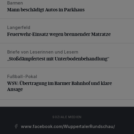
Barmen
Mann beschädigt Autos in Parkhaus
Mann beschädigt Autos in Parkhaus
Langerfeld
Feuerwehr-Einsatz wegen brennender Matratze
Feuerwehr-Einsatz wegen brennender Matratze
Briefe von Leserinnen und Lesern
„Stoßdämpfertest mit Unterbodenbehandlung“
„Stoßdämpfertest mit Unterbodenbehandlung“
Fußball-Pokal
WSV: Übertragung im Barmer Bahnhof und klare Ansage
WSV: Übertragung im Barmer Bahnhof und klare
Ansage
SOZIALE MEDIEN
www.facebook.com/WuppertalerRundschau/