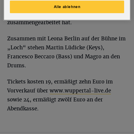
Palette zeitgenössischer Einflüsse, für die sie
Alle ablehnen
bereits mit „Snoop Dogg“ und vielen anderen
zusammengearbeitet hat.
Zusammen mit Leona Berlin auf der Bühne im
„Loch“ stehen Martin Lüdicke (Keys),
Francesco Beccaro (Bass) und Magro an den
Drums.
Tickets kosten 19, ermäßigt zehn Euro im
Vorverkauf über
www.wuppertal-live.de
sowie 24, ermäßigt zwölf Euro an der
Abendkasse.