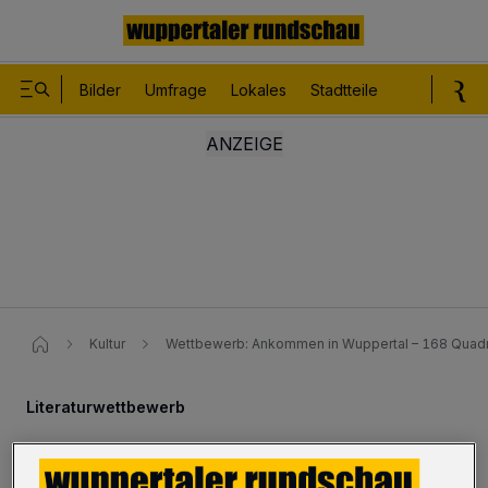
Bilder
Umfrage
Lokales
Stadtteile
Sport
Le
Kultur
Wettbewerb: Ankommen in Wuppertal – 168 Quadra
Literaturwettbewerb
Ankommen in Wuppertal – 168