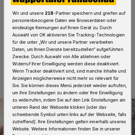
Quadratkilometer und ich
Wir und unsere
218
-Partner speichern und greifen auf
Wuppertal
·
Die Wuppertaler Fachstelle für
personenbezogene Daten wie Browserdaten oder
Suchtvorbeugung bietet in Zusammenarbeit mit dem
eindeutige Kennungen auf Ihrem Gerät zu. Durch
Autor und Bühnenkünstler Jörg Degenkolb-Degerli
sowie mit Unterstützung des Ressorts Zuwanderung
Auswahl von OK aktivieren Sie Tracking-Technologien
und Integration der Stadt einen Literaturwettbewerb für
für die unter „Wir und unsere Partner verarbeiten
zugewanderte Mitbürgerinnen und Mitbürger an.
Daten, um Ihnen Dienste bereitzustellen“ aufgeführten
Zwecke. Durch Auswahl von Alle ablehnen oder
Widerruf Ihrer Einwilligung werden diese deaktiviert.
Wenn Tracker deaktiviert sind, sind manche Inhalte und
14.05.2021 , 08:30 Uhr
Eine Minute Lesezeit
Anzeigen möglicherweise nicht mehr so relevant für
Sie. Sie können dieses Menü jederzeit wieder aufrufen,
um Ihre Einstellungen zu ändern oder Ihre Einwilligung
zu widerrufen, indem Sie auf den Link Einstellungen am
unteren Rand der Webseite klicken [oder das
schwebende Symbol unten links auf der Webseite, falls
zutreffend]. Ihre Einstellungen gelten innerhalb unseres
Website. Weitere Informationen finden Sie in unserer