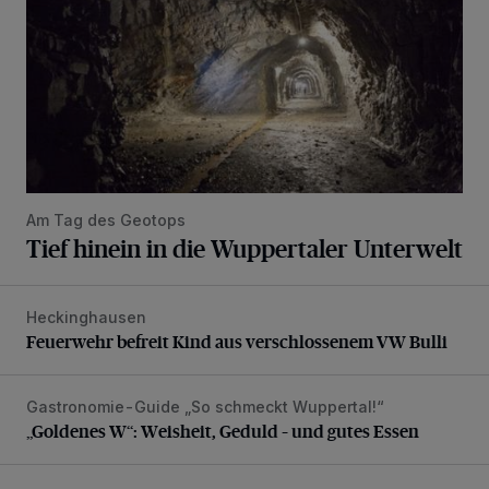
Am Tag des Geotops
Tief hinein in die Wuppertaler Unterwelt
Heckinghausen
Feuerwehr befreit Kind aus verschlossenem VW Bulli
Feuerwehr befreit Kind aus verschlossenem VW Bulli
Gastronomie-Guide „So schmeckt Wuppertal!“
„Goldenes W“: Weisheit, Geduld – und gutes Essen
„Goldenes W“: Weisheit, Geduld – und gutes Essen