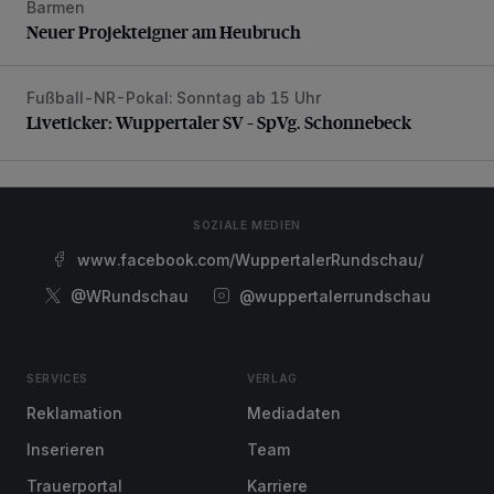
Barmen
Neuer Projekteigner am Heubruch
Neuer Projekteigner am Heubruch
Fußball-NR-Pokal: Sonntag ab 15 Uhr
Liveticker: Wuppertaler SV – SpVg. Schonnebeck
Liveticker: Wuppertaler SV – SpVg. Schonnebeck
SOZIALE MEDIEN
www.facebook.com/WuppertalerRundschau/
@WRundschau
@wuppertalerrundschau
SERVICES
VERLAG
Reklamation
Mediadaten
Inserieren
Team
Trauerportal
Karriere