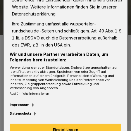
Website. Weitere Informationen finden Sie in unserer
Datenschutzerklärung.
Ihre Zustimmung umfasst alle wuppertaler-
rundschau.de-Seiten und schließt gem. Art. 49 Abs. 1 S.
1 lit. a DSGVO auch die Datenverarbeitung außerhalb
Bürgermeister Heiner Fragemann (SPD).
des EWR, z.B. in den USA ein.
Foto: Jens Grossmann
Wir und unsere Partner verarbeiten Daten, um
Folgendes bereitzustellen:
Verwendung genauer Standortdaten. Endgeräteeigenschaften zur
Identifikation aktiv abfragen. Speichern von oder Zugriff auf
Informationen auf einem Endgerät. Personalisierte Werbung und
Inhalte, Messung von Werbeleistung und der Performance von
Dies sei geschehen, „um die aktuelle Situation
Inhalten, Zielgruppenforschung sowie Entwicklung und
Verbesserung von Angeboten.
der Wuppertaler Kulturszene noch besser
Ausführliche Informationen
einschätzen und Handlungsbedarfe ableiten zu
Impressum
können“, so Bürgermeister Heiner
Datenschutz
Fragemann, der Sprecher der SPD-
Ratsfraktion im Kulturausschuss ist. „Mit den
Einstellungen