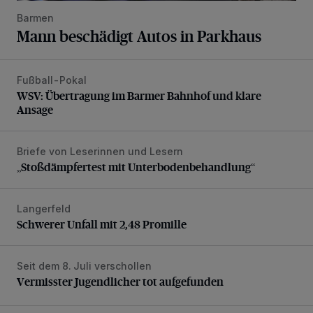
Barmen
Mann beschädigt Autos in Parkhaus
Fußball-Pokal
WSV: Übertragung im Barmer Bahnhof und klare Ansage
WSV: Übertragung im Barmer Bahnhof und klare
Ansage
Briefe von Leserinnen und Lesern
„Stoßdämpfertest mit Unterbodenbehandlung“
„Stoßdämpfertest mit Unterbodenbehandlung“
Langerfeld
Schwerer Unfall mit 2,48 Promille
Schwerer Unfall mit 2,48 Promille
Seit dem 8. Juli verschollen
Vermisster Jugendlicher tot aufgefunden
Vermisster Jugendlicher tot aufgefunden