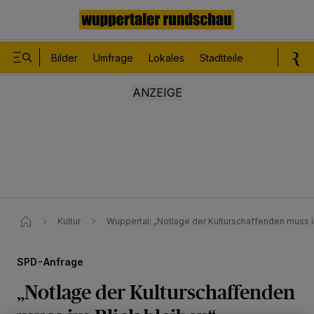
Bilder
Umfrage
Lokales
Stadtteile
Sport
Le
Kultur
Wuppertal: „Notlage der Kulturschaffenden muss i
SPD-Anfrage
„Notlage der Kulturschaffenden