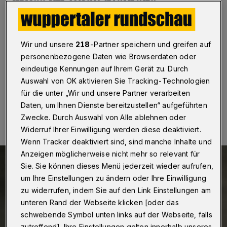
muss im Blick bleiben“
Wuppertal
·
Die Wuppertaler SPD will wissen, wie hart
die Corona-Pandemie die Kulturszene in der Stadt
Wir und unsere
218
-Partner speichern und greifen auf
getroffen hat. Sie hat deshalb im Kulturausschuss eine
personenbezogene Daten wie Browserdaten oder
Anfrage an die Verwaltung gestellt.
eindeutige Kennungen auf Ihrem Gerät zu. Durch
Auswahl von OK aktivieren Sie Tracking-Technologien
für die unter „Wir und unsere Partner verarbeiten
05.05.2021 , 07:30 Uhr
Eine Minute Lesezeit
Daten, um Ihnen Dienste bereitzustellen“ aufgeführten
Zwecke. Durch Auswahl von Alle ablehnen oder
Widerruf Ihrer Einwilligung werden diese deaktiviert.
Wenn Tracker deaktiviert sind, sind manche Inhalte und
Anzeigen möglicherweise nicht mehr so relevant für
Sie. Sie können dieses Menü jederzeit wieder aufrufen,
um Ihre Einstellungen zu ändern oder Ihre Einwilligung
zu widerrufen, indem Sie auf den Link Einstellungen am
unteren Rand der Webseite klicken [oder das
schwebende Symbol unten links auf der Webseite, falls
zutreffend]. Ihre Einstellungen gelten innerhalb unseres