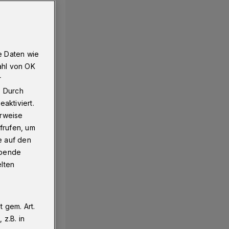
e Daten wie
ahl von OK
r
. Durch
aktiviert.
erweise
frufen, um
e auf den
ebende
elten
 gem. Art.
z.B. in