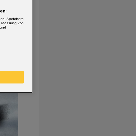
en:
gen. Speichern
e, Messung von
 und