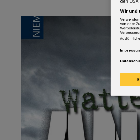
den USA 
Wir und 
Verwendung
von oder Zu
Werbeleist
Verbesseru
Ausführliche
Impressu
Datenschu
E