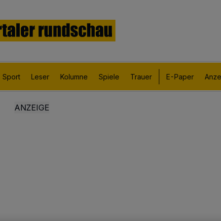
Sport
Leser
Kolumne
Spiele
Trauer
E-Paper
Anze