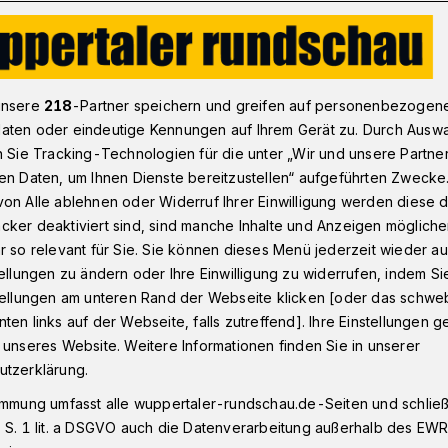
 mit Wuppertal-Bezugr: Kanus, Katzen, Kriminalisten
unsere
218
-Partner speichern und greifen auf personenbezogen
aten oder eindeutige Kennungen auf Ihrem Gerät zu. Durch Ausw
n Sie Tracking-Technologien für die unter „Wir und unsere Partne
en Daten, um Ihnen Dienste bereitzustellen“ aufgeführten Zwecke
n, Kriminalisten
on Alle ablehnen oder Widerruf Ihrer Einwilligung werden diese de
cker deaktiviert sind, sind manche Inhalte und Anzeigen möglich
r so relevant für Sie. Sie können dieses Menü jederzeit wieder au
tellungen zu ändern oder Ihre Einwilligung zu widerrufen, indem Si
? Hier sind sechs ganz verschiedene
stellungen am unteren Rand der Webseite klicken [oder das schw
ls individuellen Bezügen zu Wuppertal.
ten links auf der Webseite, falls zutreffend]. Ihre Einstellungen g
 unseres Website. Weitere Informationen finden Sie in unserer
utzerklärung.
immung umfasst alle wuppertaler-rundschau.de-Seiten und schließt
sezeit
 S. 1 lit. a DSGVO auch die Datenverarbeitung außerhalb des EWR, 