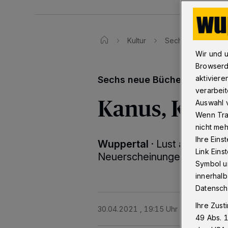
Kultur
Sechs neue Bücher
Wir und 
Browserd
aktiviere
Sechs neue Bücher
verarbeit
Kanus, Katze
Auswahl v
Wenn Tra
nicht meh
Ihre Eins
Wuppertal
·
Lust auf Lesen
Link Ein
Neuerscheinungen mit jewei
Symbol un
innerhalb
Datensch
Ihre Zust
30.04.2021 , 19:15 Uhr
2 Minuten Le
49 Abs. 1