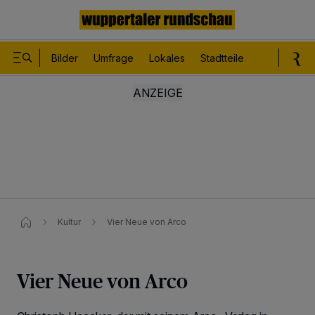
Bilder
Umfrage
Lokales
Stadtteile
Sport
Le
Kultur
Vier Neue von Arco
Vier Neue von Arco