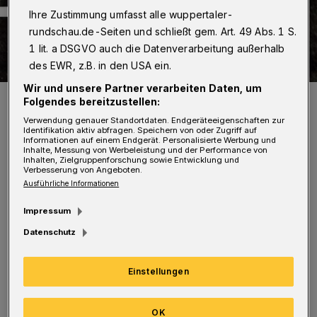
Ihre Zustimmung umfasst alle wuppertaler-
rundschau.de-Seiten und schließt gem. Art. 49 Abs. 1 S.
1 lit. a DSGVO auch die Datenverarbeitung außerhalb
des EWR, z.B. in den USA ein.
Wir und unsere Partner verarbeiten Daten, um
Zwei von vier Arco-Neuerscheinung zum Ende des Jahres 2014:
Folgendes bereitzustellen:
„Im Kanaan-Express“ von Hagar Olsson und „Fearon“ von James
Hanley.
Verwendung genauer Standortdaten. Endgeräteeigenschaften zur
Identifikation aktiv abfragen. Speichern von oder Zugriff auf
Foto: Arco-Verlag
Informationen auf einem Endgerät. Personalisierte Werbung und
Inhalte, Messung von Werbeleistung und der Performance von
Inhalten, Zielgruppenforschung sowie Entwicklung und
Verbesserung von Angeboten.
Ausführliche Informationen
Impressum
Von Stefan Seitz
Datenschutz
Z
ugleich gibt es den ungewöhnlichen
Einstellungen
"Rückreise-Bericht" eines aus der
Tschechoslowakei stammenden US-
OK