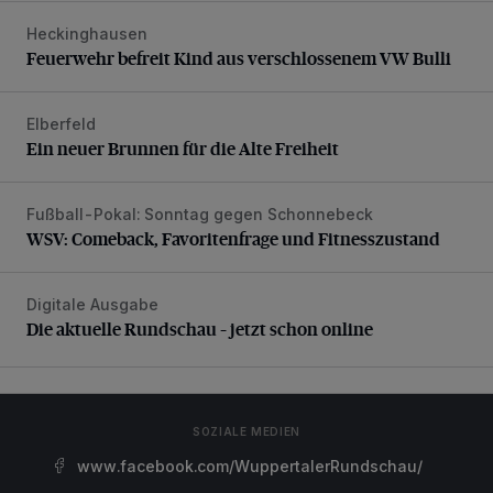
Heckinghausen
Feuerwehr befreit Kind aus verschlossenem VW Bulli
Feuerwehr befreit Kind aus verschlossenem VW Bulli
Elberfeld
Ein neuer Brunnen für die Alte Freiheit
Ein neuer Brunnen für die Alte Freiheit
Fußball-Pokal: Sonntag gegen Schonnebeck
WSV: Comeback, Favoritenfrage und Fitnesszustand
WSV: Comeback, Favoritenfrage und Fitnesszustand
Digitale Ausgabe
Die aktuelle Rundschau – jetzt schon online
Die aktuelle Rundschau – jetzt schon online
SOZIALE MEDIEN
www.facebook.com/WuppertalerRundschau/