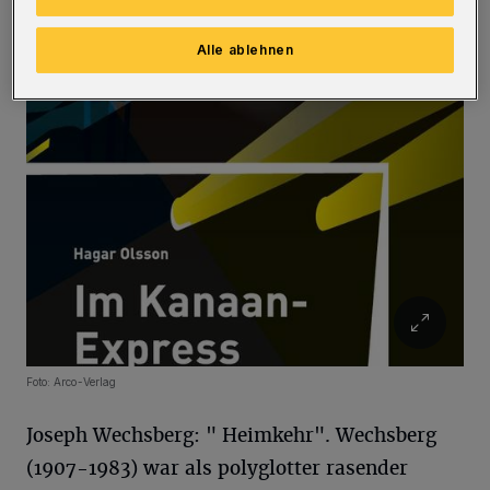
Journalisten in seine Geburtsstadt — am
Schluss des Zweiten Weltkrieges.
Alle ablehnen
Foto: Arco-Verlag
Joseph Wechsberg: " Heimkehr". Wechsberg
(1907-1983) war als polyglotter rasender