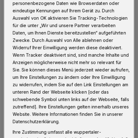
personenbezogene Daten wie Browserdaten oder
eindeutige Kennungen auf Ihrem Gerät zu. Durch
Ernesto Cardenal, Dichter, Priester und Politiker aus
Nicaragua, kommt erneut nach Wuppertal. Am 13.
Auswahl von OK aktivieren Sie Tracking-Technologien
November 2014 liest er ab 19.30 Uhr in der
für die unter „Wir und unsere Partner verarbeiten
Friedhofskirche (Hochstraße 15) aus seinem neuen
Daten, um Ihnen Dienste bereitzustellen“ aufgeführten
Werk und aus sieben Jahrzehnten.
Zwecke. Durch Auswahl von Alle ablehnen oder
Widerruf Ihrer Einwilligung werden diese deaktiviert.
Wenn Tracker deaktiviert sind, sind manche Inhalte und
14.10.2014 , 19:01 Uhr
Eine Minute Lesezeit
Anzeigen möglicherweise nicht mehr so relevant für
Sie. Sie können dieses Menü jederzeit wieder aufrufen,
um Ihre Einstellungen zu ändern oder Ihre Einwilligung
zu widerrufen, indem Sie auf den Link Einstellungen am
unteren Rand der Webseite klicken [oder das
schwebende Symbol unten links auf der Webseite, falls
zutreffend]. Ihre Einstellungen gelten innerhalb unseres
C
Website. Weitere Informationen finden Sie in unserer
ardenal kämpft seit mehr als einem
Datenschutzerklärung.
halben Jahrhundert für eine gerechtere
Ihre Zustimmung umfasst alle wuppertaler-
Welt. Als Priester, der das Paradies nicht im