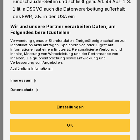
rundschau.de-Seiten und schließt gem. Art. 49 Abs. 1 S.
Jenseits sucht. Als Dichter, dessen Verse
1 lit. a DSGVO auch die Datenverarbeitung außerhalb
des EWR, z.B. in den USA ein.
politisch sind. Als politischer Mensch, der die
Wir und unsere Partner verarbeiten Daten, um
Welt als Ganzes in den Blick nimmt.
Folgendes bereitzustellen:
Verwendung genauer Standortdaten. Endgeräteeigenschaften zur
Identifikation aktiv abfragen. Speichern von oder Zugriff auf
Informationen auf einem Endgerät. Personalisierte Werbung und
Inhalte, Messung von Werbeleistung und der Performance von
Info
Inhalten, Zielgruppenforschung sowie Entwicklung und
Verbesserung von Angeboten.
Ausführliche Informationen
Beginn 19.30 Uhr, Einlass 19 Uhr, Ticket im
Impressum
Vorverkauf: 15 Euro, ermäßigt 13 Euro plus
Datenschutz
VVK-Gebühren über die bekannten
Vorberkaufsstellen oder über
Einstellungen
www.wuppertal-live.de
. An der
Abendkasse: 18 Euro, ermäßigt 15 Euro.
OK
Dreh- und Angelpunkt seines Denkens ist die