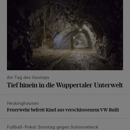
Tief hinein in die Wuppertaler Unterwelt
Am Tag des Geotops
Tief hinein in die Wuppertaler Unterwelt
Heckinghausen
Feuerwehr befreit Kind aus verschlossenem VW Bulli
Feuerwehr befreit Kind aus verschlossenem VW Bulli
Fußball-Pokal: Sonntag gegen Schonnebeck
WSV: Comeback, Favoritenfrage und Fitnesszustand