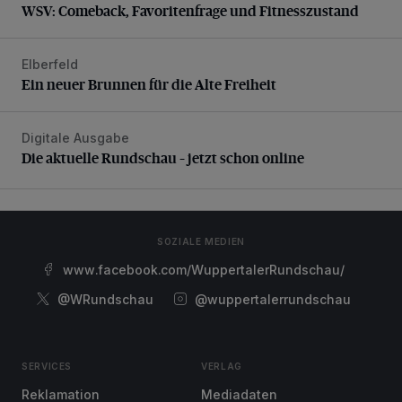
WSV: Comeback, Favoritenfrage und Fitnesszustand
Elberfeld
Ein neuer Brunnen für die Alte Freiheit
Ein neuer Brunnen für die Alte Freiheit
Digitale Ausgabe
Die aktuelle Rundschau – jetzt schon online
Die aktuelle Rundschau – jetzt schon online
SOZIALE MEDIEN
www.facebook.com/WuppertalerRundschau/
@WRundschau
@wuppertalerrundschau
SERVICES
VERLAG
Reklamation
Mediadaten