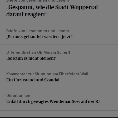
Briefe von Leserinnen und Lesern
„Gespannt, wie die Stadt Wuppertal
darauf reagiert“
Briefe von Leserinnen und Lesern
„Es muss gehandelt werden – jetzt!“
„Es muss gehandelt werden – jetzt!“
Offener Brief an OB Miriam Scherff
„So kann es nicht bleiben!“
„So kann es nicht bleiben!“
Kommentar zur Situation am Elberfelder Wall
Ein Unzustand und Skandal
Ein Unzustand und Skandal
Unterbarmen
Unfall durch gewagtes Wendemanöver auf der B7
Unfall durch gewagtes Wendemanöver auf der B7