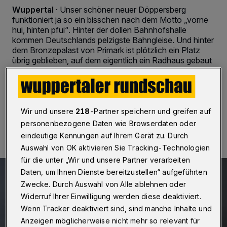
Wuppertal
·
Unser schöner neuer Döppersberg
funktioniert ja so ein bisschen nach dem Motto „vorne
hui, hinten pfui“. Hinter der dollen Bahnhofshalle
kommen Deutschlands pelzigste Bahngleise. Und hinter
dem Bronzepalast von Primark ist plötzlich ein Platz
übrig geblieben, auf dem eigentlich ein Radhaus gebaut
werden sollte.
Wir und unsere
218
-Partner speichern und greifen auf
01.07.2019 , 16:00 Uhr
2 Minuten Lesezeit
personenbezogene Daten wie Browserdaten oder
eindeutige Kennungen auf Ihrem Gerät zu. Durch
Auswahl von OK aktivieren Sie Tracking-Technologien
für die unter „Wir und unsere Partner verarbeiten
Daten, um Ihnen Dienste bereitzustellen“ aufgeführten
Zwecke. Durch Auswahl von Alle ablehnen oder
Widerruf Ihrer Einwilligung werden diese deaktiviert.
Wenn Tracker deaktiviert sind, sind manche Inhalte und
Anzeigen möglicherweise nicht mehr so relevant für