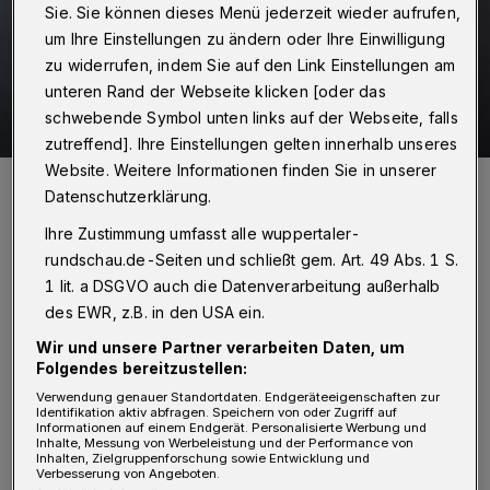
Sie. Sie können dieses Menü jederzeit wieder aufrufen,
um Ihre Einstellungen zu ändern oder Ihre Einwilligung
zu widerrufen, indem Sie auf den Link Einstellungen am
unteren Rand der Webseite klicken [oder das
schwebende Symbol unten links auf der Webseite, falls
zutreffend]. Ihre Einstellungen gelten innerhalb unseres
Website. Weitere Informationen finden Sie in unserer
„Shared Spot am Wuppertaler Hauptbahnhod - wat is dat?“, fragt
Datenschutzerklärung.
sich unser Redakteur Roderich Trapp.
Foto: Wuppertaler Rundschau/Max Höllwarth
Ihre Zustimmung umfasst alle wuppertaler-
rundschau.de-Seiten und schließt gem. Art. 49 Abs. 1 S.
1 lit. a DSGVO auch die Datenverarbeitung außerhalb
des EWR, z.B. in den USA ein.
Wir und unsere Partner verarbeiten Daten, um
Von Roderich Trapp
Folgendes bereitzustellen:
Verwendung genauer Standortdaten. Endgeräteeigenschaften zur
D
Identifikation aktiv abfragen. Speichern von oder Zugriff auf
as Radhaus konnte sich das Rathaus
Informationen auf einem Endgerät. Personalisierte Werbung und
Inhalte, Messung von Werbeleistung und der Performance von
aber nicht leisten, weshalb lange
Inhalten, Zielgruppenforschung sowie Entwicklung und
Verbesserung von Angeboten.
Ratlosigkeit darüber herrschte, was nun mit