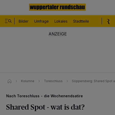
Bilder
Umfrage
Lokales
Stadtteile
Sport
Le
Kolumne
Toreschluss
Söppersberg: Shared Spot 
Nach Toreschluss - die Wochenendsatire
Shared Spot - wat is dat?