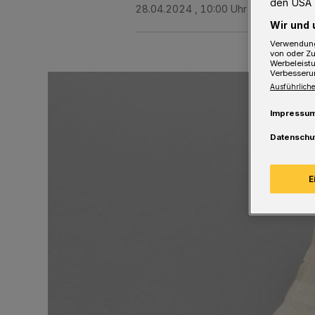
den USA 
28.04.2024 , 10:00 Uhr
3 Minuten Le
Wir und 
Verwendung
von oder Zu
Werbeleist
Verbesseru
Ausführliche
Impressu
Datenschu
E