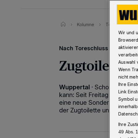
Kolumne
Toreschluss
Wir und 
Browserd
aktiviere
Nach Toreschluss - die Woc
verarbeit
Zugtoiletten
Auswahl v
Wenn Tra
nicht meh
Ihre Eins
Wuppertal
·
Schon wieder ei
Link Ein
kann: Seit Freitag läuft i
Symbol un
eine neue Sonderausstellung
innerhalb
der Zugtoilette und trägt de
Datensch
Ihre Zust
49 Abs. 1