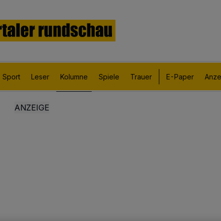
Sport
Leser
Kolumne
Spiele
Trauer
E-Paper
Anze