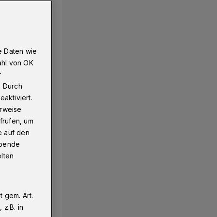
e Daten wie
ahl von OK
r
. Durch
aktiviert.
erweise
frufen, um
e auf den
ebende
elten
 gem. Art.
z.B. in