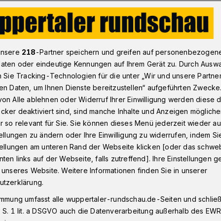
Nach Toreschluss - die Wochenendsatire​: Zugtoiletten
unsere
218
-Partner speichern und greifen auf personenbezogen
aten oder eindeutige Kennungen auf Ihrem Gerät zu. Durch Ausw
n Sie Tracking-Technologien für die unter „Wir und unsere Partne
henendsatire
en Daten, um Ihnen Dienste bereitzustellen“ aufgeführten Zwecke
-Geschichte(n)
on Alle ablehnen oder Widerruf Ihrer Einwilligung werden diese de
cker deaktiviert sind, sind manche Inhalte und Anzeigen möglich
r so relevant für Sie. Sie können dieses Menü jederzeit wieder au
tellungen zu ändern oder Ihre Einwilligung zu widerrufen, indem Si
n Brüller, den man sich nicht ausdenken
stellungen am unteren Rand der Webseite klicken [oder das schw
m Nürnberger Museum der Deutschen Bahn
ten links auf der Webseite, falls zutreffend]. Ihre Einstellungen g
. Sie beschäftigt sich mit der Geschichte
 unseres Website. Weitere Informationen finden Sie in unserer
n großartigen Titel „Unter Druck“ ...
utzerklärung.
immung umfasst alle wuppertaler-rundschau.de-Seiten und schließt
 S. 1 lit. a DSGVO auch die Datenverarbeitung außerhalb des EWR, 