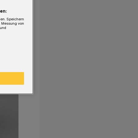
en:
gen. Speichern
e, Messung von
 und