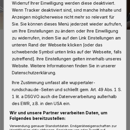
Widerruf Ihrer Einwilligung werden diese deaktiviert.
Wenn Tracker deaktiviert sind, sind manche Inhalte und
Anzeigen möglicherweise nicht mehr so relevant für
Sie. Sie können dieses Menü jederzeit wieder aufrufen,
um Ihre Einstellungen zu ändern oder Ihre Einwilligung
Blick ins Servicecenter der Stadt.
zu widerrufen, indem Sie auf den Link Einstellungen am
Foto:
Stadt Wuppertal
unteren Rand der Webseite klicken [oder das
schwebende Symbol unten links auf der Webseite, falls
zutreffend]. Ihre Einstellungen gelten innerhalb unseres
Website. Weitere Informationen finden Sie in unserer
Datenschutzerklärung.
Von Roderich Trapp
Ihre Zustimmung umfasst alle wuppertaler-
rundschau.de-Seiten und schließt gem. Art. 49 Abs. 1 S.
F
reitagmorgen um 9:02 Uhr betrug die
1 lit. a DSGVO auch die Datenverarbeitung außerhalb
des EWR, z.B. in den USA ein.
durchschnittliche Wartezeit für Anrufer
beim telefonischen Service-Center der Stadt
Wir und unsere Partner verarbeiten Daten, um
Folgendes bereitzustellen:
beispielsweise 15 Minuten und 17 Sekunden.
Verwendung genauer Standortdaten. Endgeräteeigenschaften zur
Identifikation aktiv abfragen. Speichern von oder Zugriff auf