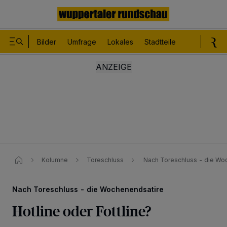
Bilder
Umfrage
Lokales
Stadtteile
Sport
Le
Kolumne
Toreschluss
Nach Toreschluss - die Woche
Nach Toreschluss - die Wochenendsatire
Hotline oder Fottline?