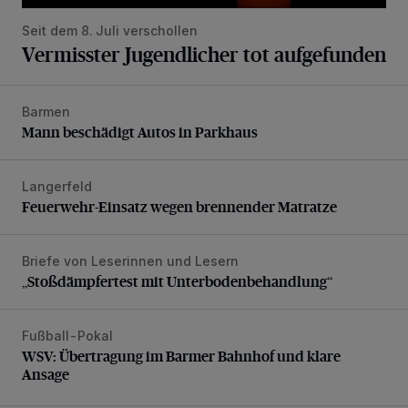
Seit dem 8. Juli verschollen
Vermisster Jugendlicher tot aufgefunden
Barmen
Mann beschädigt Autos in Parkhaus
Mann beschädigt Autos in Parkhaus
Langerfeld
Feuerwehr-Einsatz wegen brennender Matratze
Feuerwehr-Einsatz wegen brennender Matratze
Briefe von Leserinnen und Lesern
„Stoßdämpfertest mit Unterbodenbehandlung“
„Stoßdämpfertest mit Unterbodenbehandlung“
Fußball-Pokal
WSV: Übertragung im Barmer Bahnhof und klare Ansage
WSV: Übertragung im Barmer Bahnhof und klare
Ansage