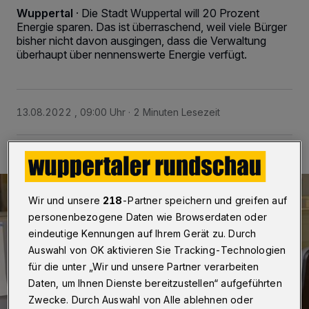
Wuppertal
·
Die Stadt Wuppertal will 20 Prozent
Energie sparen. Das ist überraschend, weil viele Bürger
bisher nicht davon ausgingen, dass die Verwaltung
überhaupt über nennenswerte Energie verfügt.
13.08.2022 , 09:00 Uhr
2 Minuten Lesezeit
Wir und unsere
218
-Partner speichern und greifen auf
personenbezogene Daten wie Browserdaten oder
eindeutige Kennungen auf Ihrem Gerät zu. Durch
Auswahl von OK aktivieren Sie Tracking-Technologien
für die unter „Wir und unsere Partner verarbeiten
Daten, um Ihnen Dienste bereitzustellen“ aufgeführten
Zwecke. Durch Auswahl von Alle ablehnen oder