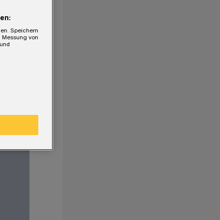
en:
gen. Speichern
e, Messung von
 und