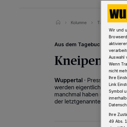
Kolumne
Tagebuch
Wir und 
Browserd
aktiviere
Aus dem Tagebuch der Reda
verarbeit
Kneipen-Kul
Auswahl v
Wenn Tra
nicht meh
Ihre Eins
Wuppertal
·
Pressekonferen
Link Ein
werden eigentlich nur nach 
Symbol un
manchmal haben sie auch e
innerhalb
der letztgenannten durfte 
Datensch
Ihre Zust
49 Abs. 1