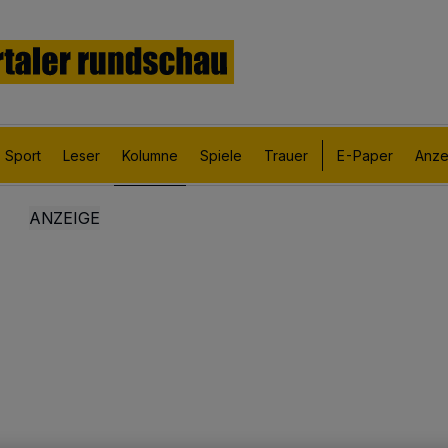
Sport
Leser
Kolumne
Spiele
Trauer
E-Paper
Anze