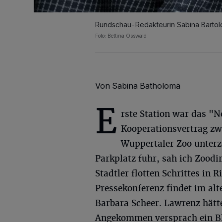
Rundschau-Redakteurin Sabina Bartol
Foto: Bettina Osswald
Von Sabina Batholomä
E
rste Station war das "
Kooperationsvertrag z
Wuppertaler Zoo unterze
Parkplatz fuhr, sah ich Zood
Stadtler flotten Schrittes in
Pressekonferenz findet im alt
Barbara Scheer. Lawrenz hätte
Angekommen versprach ein Bli