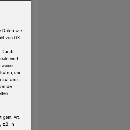
e Daten wie
ahl von OK
r
. Durch
aktiviert.
erweise
frufen, um
e auf den
ebende
elten
 gem. Art.
z.B. in