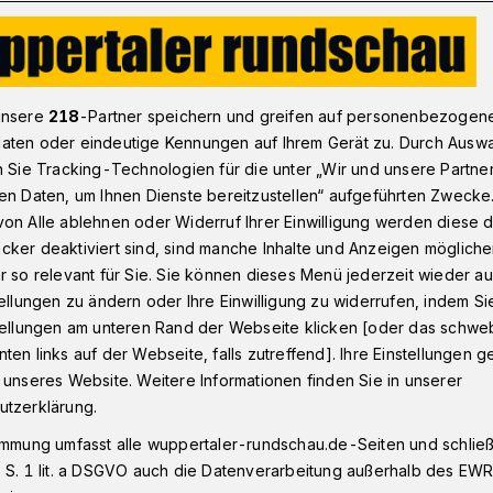
Kneipen-Kultur
unsere
218
-Partner speichern und greifen auf personenbezogen
aten oder eindeutige Kennungen auf Ihrem Gerät zu. Durch Ausw
n Sie Tracking-Technologien für die unter „Wir und unsere Partne
ktion
en Daten, um Ihnen Dienste bereitzustellen“ aufgeführten Zwecke
tur
on Alle ablehnen oder Widerruf Ihrer Einwilligung werden diese de
cker deaktiviert sind, sind manche Inhalte und Anzeigen möglich
r so relevant für Sie. Sie können dieses Menü jederzeit wieder au
tellungen zu ändern oder Ihre Einwilligung zu widerrufen, indem Si
zen gehören zu unserem Alltag und
stellungen am unteren Rand der Webseite klicken [oder das schw
ihrem Informationsgehalt beurteilt. Aber
ten links auf der Webseite, falls zutreffend]. Ihre Einstellungen g
inen gewissen Unterhaltungswert. Zwei
 unseres Website. Weitere Informationen finden Sie in unserer
ich in den vergangenen Wochen besuchen.
utzerklärung.
immung umfasst alle wuppertaler-rundschau.de-Seiten und schließt
 S. 1 lit. a DSGVO auch die Datenverarbeitung außerhalb des EWR, 