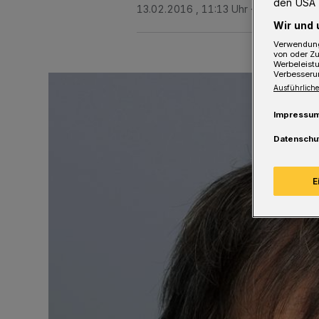
den USA 
13.02.2016 , 11:13 Uhr
Eine Minute L
Wir und 
Verwendung
von oder Zu
Werbeleist
Verbesseru
Ausführliche
Impressu
Datenschu
E