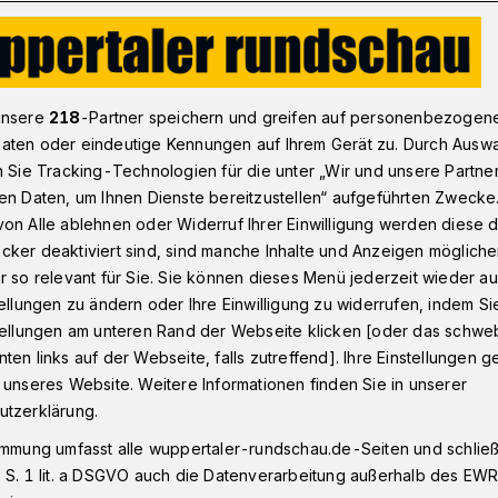
ine in Wuppertal: Bitte um Blutspenden
unsere
218
-Partner speichern und greifen auf personenbezogen
aten oder eindeutige Kennungen auf Ihrem Gerät zu. Durch Ausw
n Sie Tracking-Technologien für die unter „Wir und unsere Partne
al
en Daten, um Ihnen Dienste bereitzustellen“ aufgeführten Zwecke
itte um
on Alle ablehnen oder Widerruf Ihrer Einwilligung werden diese de
cker deaktiviert sind, sind manche Inhalte und Anzeigen möglich
r so relevant für Sie. Sie können dieses Menü jederzeit wieder au
tellungen zu ändern oder Ihre Einwilligung zu widerrufen, indem Si
stellungen am unteren Rand der Webseite klicken [oder das schw
ten links auf der Webseite, falls zutreffend]. Ihre Einstellungen g
 ruft auch und gerade während der
 unseres Website. Weitere Informationen finden Sie in unserer
auf. Termine gibt es in fast allen
utzerklärung.
immung umfasst alle wuppertaler-rundschau.de-Seiten und schließt
 S. 1 lit. a DSGVO auch die Datenverarbeitung außerhalb des EWR, 