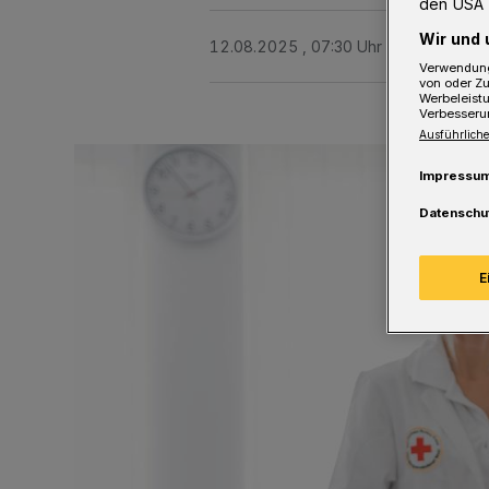
den USA 
Wir und 
12.08.2025 , 07:30 Uhr
Eine Minute 
Verwendung
von oder Zu
Werbeleist
Verbesseru
Ausführliche
Impressu
Datenschu
E