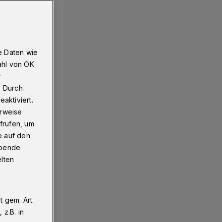
e Daten wie
ahl von OK
r
. Durch
aktiviert.
erweise
frufen, um
e auf den
ebende
elten
 gem. Art.
z.B. in