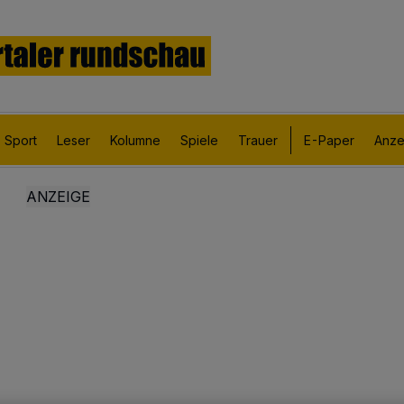
Sport
Leser
Kolumne
Spiele
Trauer
E-Paper
Anze