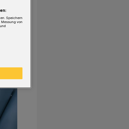
en:
gen. Speichern
e, Messung von
 und