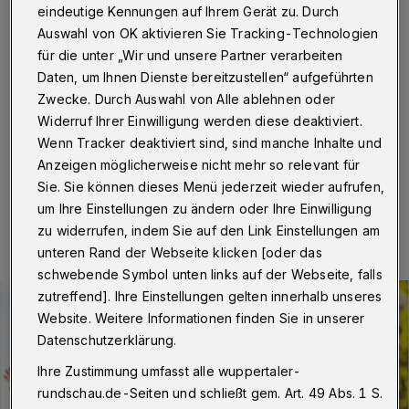
genießen
eindeutige Kennungen auf Ihrem Gerät zu. Durch
Auswahl von OK aktivieren Sie Tracking-Technologien
Wuppertal
·
Mit der neuen Ausgabe des Magazins
für die unter „Wir und unsere Partner verarbeiten
„kerngesund“ liefert Ihnen die Rundschau viele wichtige
Daten, um Ihnen Dienste bereitzustellen“ aufgeführten
Anregungen für ein besseres Leben und stellt Partner
Zwecke. Durch Auswahl von Alle ablehnen oder
aus dem Gesundheits- und Fitnessbereich vor, bei
Widerruf Ihrer Einwilligung werden diese deaktiviert.
denen Sie auf dem Weg dahin in besten Händen sind.
Wenn Tracker deaktiviert sind, sind manche Inhalte und
Anzeigen möglicherweise nicht mehr so relevant für
Sie. Sie können dieses Menü jederzeit wieder aufrufen,
06.08.2025 , 10:30 Uhr
Eine Minute Lesezeit
um Ihre Einstellungen zu ändern oder Ihre Einwilligung
zu widerrufen, indem Sie auf den Link Einstellungen am
unteren Rand der Webseite klicken [oder das
schwebende Symbol unten links auf der Webseite, falls
zutreffend]. Ihre Einstellungen gelten innerhalb unseres
Website. Weitere Informationen finden Sie in unserer
Datenschutzerklärung.
Ihre Zustimmung umfasst alle wuppertaler-
rundschau.de-Seiten und schließt gem. Art. 49 Abs. 1 S.