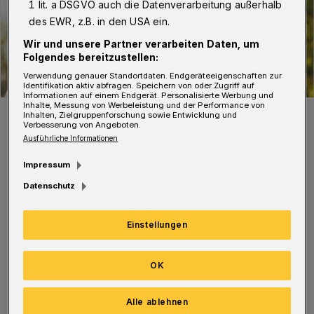
1 lit. a DSGVO auch die Datenverarbeitung außerhalb
des EWR, z.B. in den USA ein.
Wir und unsere Partner verarbeiten Daten, um
Folgendes bereitzustellen:
Verwendung genauer Standortdaten. Endgeräteeigenschaften zur
Identifikation aktiv abfragen. Speichern von oder Zugriff auf
Informationen auf einem Endgerät. Personalisierte Werbung und
Inhalte, Messung von Werbeleistung und der Performance von
Das Titelbild der neuen Ausgabe.
Inhalten, Zielgruppenforschung sowie Entwicklung und
Verbesserung von Angeboten.
Foto: Rundschau
Ausführliche Informationen
Impressum
Datenschutz
Es ist kostenlos erhältlich in zahlreichen
Einstellungen
medizinischen Einrichtungen in Wuppertal
und liegt bei den Akzenta-Märkten, bei Edeka
OK
Selders in Elberfeld sowie in der Rundschau-
Geschäftsstelle an der Ohligsmühle 7-9
Alle ablehnen