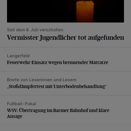
Seit dem 8. Juli verschollen
Vermisster Jugendlicher tot aufgefunden
Langerfeld
Feuerwehr-Einsatz wegen brennender Matratze
Feuerwehr-Einsatz wegen brennender Matratze
Briefe von Leserinnen und Lesern
„Stoßdämpfertest mit Unterbodenbehandlung“
„Stoßdämpfertest mit Unterbodenbehandlung“
Fußball-Pokal
WSV: Übertragung im Barmer Bahnhof und klare Ansage
WSV: Übertragung im Barmer Bahnhof und klare
Ansage