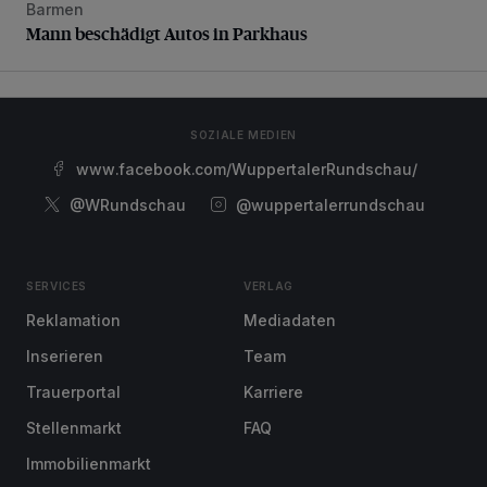
Barmen
Mann beschädigt Autos in Parkhaus
Mann beschädigt Autos in Parkhaus
SOZIALE MEDIEN
www.facebook.com/WuppertalerRundschau/
@WRundschau
@wuppertalerrundschau
SERVICES
VERLAG
Reklamation
Mediadaten
Inserieren
Team
Trauerportal
Karriere
Stellenmarkt
FAQ
Immobilienmarkt