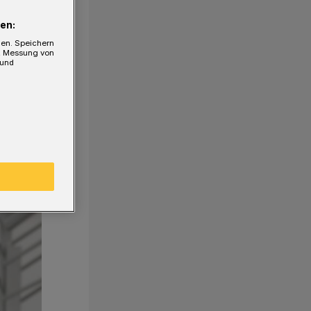
en:
gen. Speichern
e, Messung von
 und