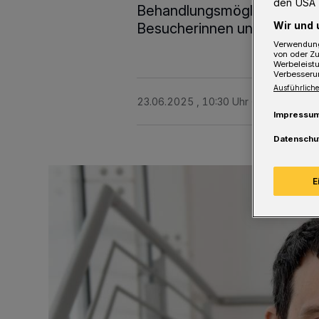
den USA 
Behandlungsmöglichkeiten 
Wir und 
Besucherinnen und Besuche
Verwendung
von oder Zu
Werbeleist
Verbesseru
Ausführliche
23.06.2025 , 10:30 Uhr
2 Minuten Le
Impressu
Datenschu
E