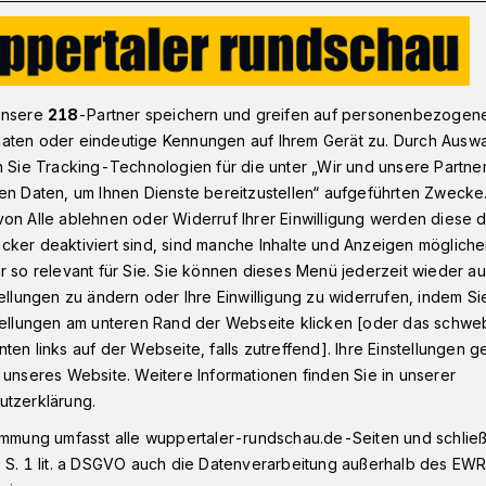
im Bethesda_ Infos zu Endometriose und Behandlung
unsere
218
-Partner speichern und greifen auf personenbezogen
aten oder eindeutige Kennungen auf Ihrem Gerät zu. Durch Ausw
n Sie Tracking-Technologien für die unter „Wir und unsere Partne
en Daten, um Ihnen Dienste bereitzustellen“ aufgeführten Zwecke
ometriose und zur
on Alle ablehnen oder Widerruf Ihrer Einwilligung werden diese de
cker deaktiviert sind, sind manche Inhalte und Anzeigen möglich
r so relevant für Sie. Sie können dieses Menü jederzeit wieder au
tellungen zu ändern oder Ihre Einwilligung zu widerrufen, indem Si
stellungen am unteren Rand der Webseite klicken [oder das schw
ten links auf der Webseite, falls zutreffend]. Ihre Einstellungen g
erkennen und behandeln“ heißt der Titel
 unseres Website. Weitere Informationen finden Sie in unserer
 Donnerstag (26. Juni 2025) ab 17 Uhr im
utzerklärung.
nhaus (Hainstraße 35). Dr. Michael
immung umfasst alle wuppertaler-rundschau.de-Seiten und schließt
Klinik für Frauenheilkunde und
 S. 1 lit. a DSGVO auch die Datenverarbeitung außerhalb des EWR, 
ber Ursachen, Symptome, Diagnose und