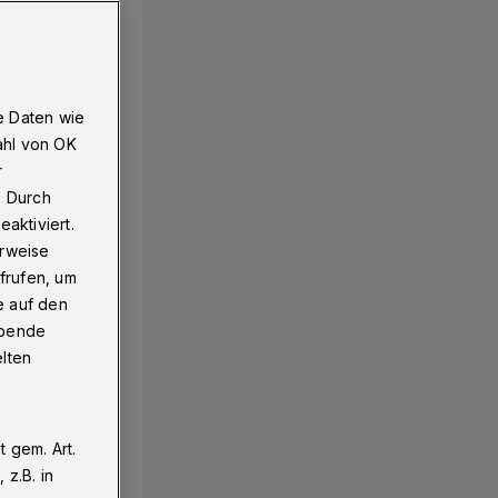
e Daten wie
ahl von OK
r
. Durch
aktiviert.
erweise
frufen, um
e auf den
ebende
elten
 gem. Art.
z.B. in