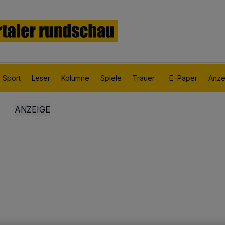
Sport
Leser
Kolumne
Spiele
Trauer
E-Paper
Anze