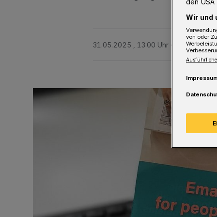
den USA 
Wir und 
Verwendung
von oder Zu
Werbeleist
31.05.2025 , 13:00 Uhr
Eine Minute L
Verbesseru
Ausführliche
Impressu
Datenschu
E