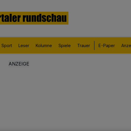
Sport
Leser
Kolumne
Spiele
Trauer
E-Paper
Anze