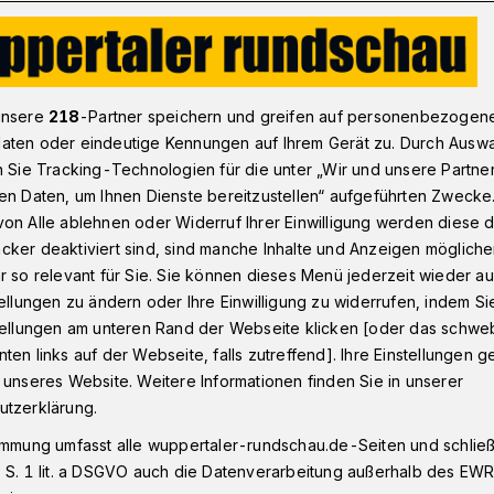
 Wendepunkt: Beratung auch in englischer Sprache
unsere
218
-Partner speichern und greifen auf personenbezogen
aten oder eindeutige Kennungen auf Ihrem Gerät zu. Durch Ausw
n Sie Tracking-Technologien für die unter „Wir und unsere Partne
ot
en Daten, um Ihnen Dienste bereitzustellen“ aufgeführten Zwecke
t-Beratung nun
on Alle ablehnen oder Widerruf Ihrer Einwilligung werden diese de
cker deaktiviert sind, sind manche Inhalte und Anzeigen möglich
ischer Sprache
r so relevant für Sie. Sie können dieses Menü jederzeit wieder au
tellungen zu ändern oder Ihre Einwilligung zu widerrufen, indem Si
stellungen am unteren Rand der Webseite klicken [oder das schw
ten links auf der Webseite, falls zutreffend]. Ihre Einstellungen g
r Unterstützung der „GlückSpirale“
 unseres Website. Weitere Informationen finden Sie in unserer
Krisendienst Wendepunkt sein Angebot: Ab
utzerklärung.
Wuppertal, die eine psychosoziale
immung umfasst alle wuppertaler-rundschau.de-Seiten und schließt
 eine englischsprachige Mail-Beratung
 S. 1 lit. a DSGVO auch die Datenverarbeitung außerhalb des EWR, 