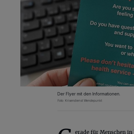
Der Flyer mit den Informationen.
Foto: Krisendienst Wendepunkt
erade für Menschen in