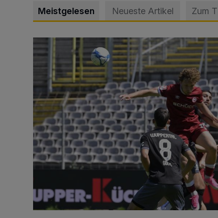
Meistgelesen
Neueste Artikel
Zum 
WSV: Übertragung im Barmer Bahnhof und klare An