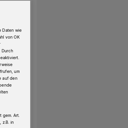
e Daten wie
ahl von OK
r
. Durch
aktiviert.
erweise
frufen, um
e auf den
ebende
elten
 gem. Art.
z.B. in