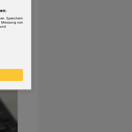
en:
gen. Speichern
e, Messung von
 und