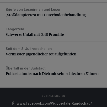
Briefe von Leserinnen und Lesern
„Stoßdämpfertest mit Unterbodenbehandlung“
„Stoßdämpfertest mit Unterbodenbehandlung“
Langerfeld
Schwerer Unfall mit 2,48 Promille
Schwerer Unfall mit 2,48 Promille
Seit dem 8. Juli verschollen
Vermisster Jugendlicher tot aufgefunden
Vermisster Jugendlicher tot aufgefunden
Überfall in der Südstadt
Polizei fahndet nach Dieb mit sehr schlechten Zähnen
Polizei fahndet nach Dieb mit sehr schlechten Zähnen
SOZIALE MEDIEN
www.facebook.com/WuppertalerRundschau/