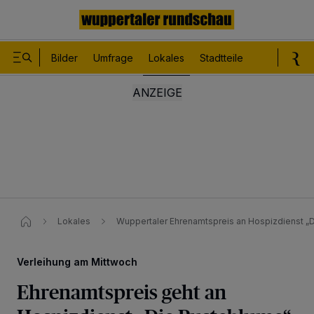
Bilder
Umfrage
Lokales
Stadtteile
Sport
Le
Lokales
Wuppertaler Ehrenamtspreis an Hospizdienst „
Verleihung am Mittwoch
Ehrenamtspreis geht an