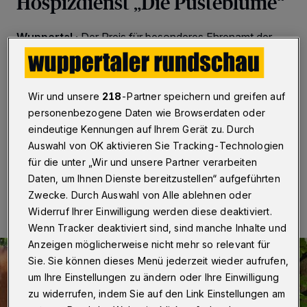
Hospizdienst „Die Pusteblume“
Wuppertal
·
Der Preis für besonderes Ehrenamt der
Initiative „(M)eine Stunde für Wuppertal“ wird am
Mittwoch (4. Juni 2025) an die Ehrenamtlichen des
Hospizdienstes ,,Die Pusteblume“ verliehen. Die
Feierstunde findet im Rathaus Barmen im Beisein von
Wir und unsere
218
-Partner speichern und greifen auf
Oberbürgermeister Uwe Schneidewind statt. Den Preis
personenbezogene Daten wie Browserdaten oder
überreicht der Vorsitzende der Jury, Hans-Jürgen Dorr.
eindeutige Kennungen auf Ihrem Gerät zu. Durch
Auswahl von OK aktivieren Sie Tracking-Technologien
für die unter „Wir und unsere Partner verarbeiten
30.05.2025 , 08:00 Uhr
Eine Minute Lesezeit
Daten, um Ihnen Dienste bereitzustellen“ aufgeführten
Zwecke. Durch Auswahl von Alle ablehnen oder
Widerruf Ihrer Einwilligung werden diese deaktiviert.
Wenn Tracker deaktiviert sind, sind manche Inhalte und
Anzeigen möglicherweise nicht mehr so relevant für
Sie. Sie können dieses Menü jederzeit wieder aufrufen,
um Ihre Einstellungen zu ändern oder Ihre Einwilligung
zu widerrufen, indem Sie auf den Link Einstellungen am