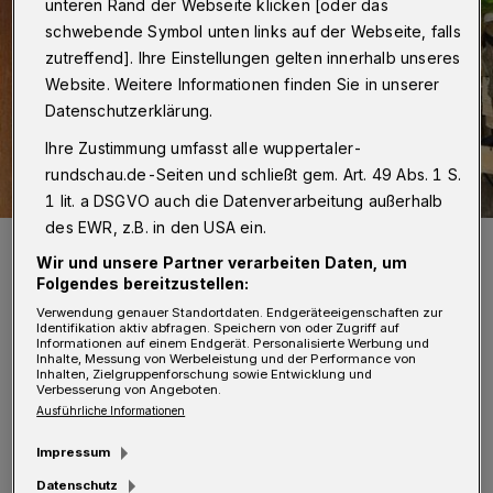
unteren Rand der Webseite klicken [oder das
schwebende Symbol unten links auf der Webseite, falls
zutreffend]. Ihre Einstellungen gelten innerhalb unseres
Website. Weitere Informationen finden Sie in unserer
Datenschutzerklärung.
Ihre Zustimmung umfasst alle wuppertaler-
rundschau.de-Seiten und schließt gem. Art. 49 Abs. 1 S.
1 lit. a DSGVO auch die Datenverarbeitung außerhalb
des EWR, z.B. in den USA ein.
Katharina Ruth, die den Hospizdienst leitet, an Wuppertals erstem
öffentlichen Trauerort an der Nordbahntrasse.
Wir und unsere Partner verarbeiten Daten, um
Foto: Nikola Dünow
Folgendes bereitzustellen:
Verwendung genauer Standortdaten. Endgeräteeigenschaften zur
Identifikation aktiv abfragen. Speichern von oder Zugriff auf
Informationen auf einem Endgerät. Personalisierte Werbung und
Inhalte, Messung von Werbeleistung und der Performance von
Inhalten, Zielgruppenforschung sowie Entwicklung und
Verbesserung von Angeboten.
D
Ausführliche Informationen
er Hospizdienst innerhalb der
Diakonischen Altenhilfe Wuppertal
Impressum
gGmbH setzt sich dafür ein, dass
Datenschutz