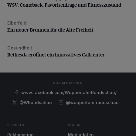
WSV: Comeback, Favoritenfrage und Fitnesszustand
Elberfeld
Ein neuer Brunnen für die Alte Freiheit
Ein neuer Brunnen für die Alte Freiheit
Gesundheit
Bethesda eröffnet ein innovatives Callcenter
Bethesda eröffnet ein innovatives Callcenter
SOZIALE MEDIEN
www.facebook.com/WuppertalerRundschau/
@WRundschau
@wuppertalerrundschau
SERVICES
VERLAG
Reklamation
Mediadaten