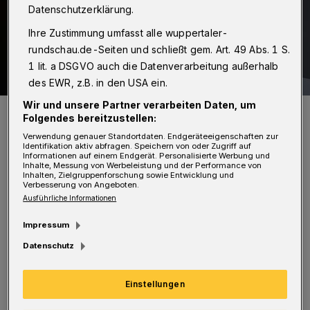
Datenschutzerklärung.
Ihre Zustimmung umfasst alle wuppertaler-
rundschau.de-Seiten und schließt gem. Art. 49 Abs. 1 S.
1 lit. a DSGVO auch die Datenverarbeitung außerhalb
des EWR, z.B. in den USA ein.
Wir und unsere Partner verarbeiten Daten, um
Die Feuerwehr war schnell vor Ort.
Folgendes bereitzustellen:
Foto: Christoph Petersen
Verwendung genauer Standortdaten. Endgeräteeigenschaften zur
Identifikation aktiv abfragen. Speichern von oder Zugriff auf
Informationen auf einem Endgerät. Personalisierte Werbung und
Inhalte, Messung von Werbeleistung und der Performance von
Inhalten, Zielgruppenforschung sowie Entwicklung und
Verbesserung von Angeboten.
Ausführliche Informationen
I
n seinem Zimmer waren die Flammen
Impressum
gegen 3 Uhr ausgebrochen. Eine Pflegerin
Datenschutz
hatte den Brand frühzeitig bemerkt und
bereits mit zwei Eimern Wassern bereits
Einstellungen
gelöscht, bevor die Feuerwehr eintraf. Die