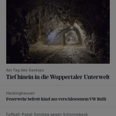
Tief hinein in die Wuppertaler Unterwelt
Am Tag des Geotops
Tief hinein in die Wuppertaler Unterwelt
Heckinghausen
Feuerwehr befreit Kind aus verschlossenem VW Bulli
Feuerwehr befreit Kind aus verschlossenem VW Bulli
Fußball-Pokal: Sonntag gegen Schonnebeck
WSV: Comeback, Favoritenfrage und Fitnesszustand