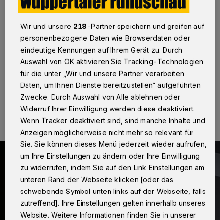
Verbrennungen zu
wuppertal
·
In einem Alten- und Pflegeheim am
Wir und unsere
218
-Partner speichern und greifen auf
Willibrord-Lauer-Weg in Barmen hat es am Freitag
personenbezogene Daten wie Browserdaten oder
(30. März 2025) gebrannt. Ein Bewohner erlitt
eindeutige Kennungen auf Ihrem Gerät zu. Durch
schwere Verletzungen.
Auswahl von OK aktivieren Sie Tracking-Technologien
für die unter „Wir und unsere Partner verarbeiten
Daten, um Ihnen Dienste bereitzustellen“ aufgeführten
30.05.2025 , 06:29 Uhr
Eine Minute Lesezeit
Zwecke. Durch Auswahl von Alle ablehnen oder
Widerruf Ihrer Einwilligung werden diese deaktiviert.
Wenn Tracker deaktiviert sind, sind manche Inhalte und
Anzeigen möglicherweise nicht mehr so relevant für
Sie. Sie können dieses Menü jederzeit wieder aufrufen,
um Ihre Einstellungen zu ändern oder Ihre Einwilligung
zu widerrufen, indem Sie auf den Link Einstellungen am
unteren Rand der Webseite klicken [oder das
schwebende Symbol unten links auf der Webseite, falls
zutreffend]. Ihre Einstellungen gelten innerhalb unseres
Website. Weitere Informationen finden Sie in unserer