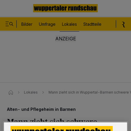
Bilder
Umfrage
Lokales
Stadtteile
Sport
Le
Lokales
Mann zieht sich in Wuppertal-Barmen schwere
Alten- und Pflegeheim in Barmen
Mann zieht sich schwere