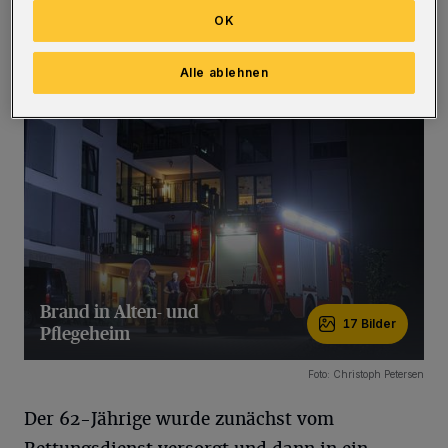
Einsatzkräfte mussten deshalb nur noch den
OK
Bereich lüften und die anlegenden Zimmer
kontrollieren.
(Bilder)
Alle ablehnen
Brand in Alten- und
17 Bilder
Pflegeheim
17 Bilder
Foto: Christoph Petersen
Der 62-Jährige wurde zunächst vom