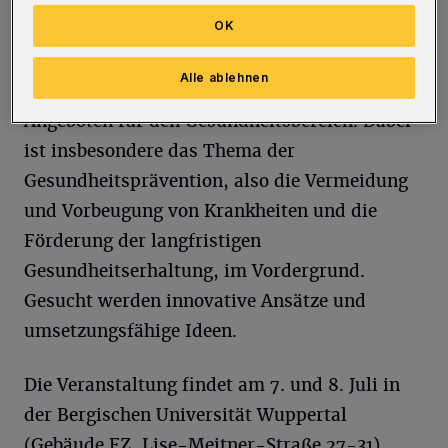
(8. Juli) von 9:30 bis 18 Uhr fortgeführt. Im
OK
Fokus stehen Ideen und Lösungen der
Bürgerinnen und Bürger als Beitrag zur
Alle ablehnen
Entwicklung von digitalen und/oder hybriden
Angeboten für den Gesundheitsbereich. Dabei
ist insbesondere das Thema der
Gesundheitsprävention, also die Vermeidung
und Vorbeugung von Krankheiten und die
Förderung der langfristigen
Gesundheitserhaltung, im Vordergrund.
Gesucht werden innovative Ansätze und
umsetzungsfähige Ideen.
Die Veranstaltung findet am 7. und 8. Juli in
der Bergischen Universität Wuppertal
(Gebäude FZ, Lise-Meitner-Straße 27-31)