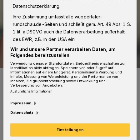
Datenschutzerklärung.
Ihre Zustimmung umfasst alle wuppertaler-
rundschau.de-Seiten und schließt gem. Art. 49 Abs. 1 S.
1 lit. a DSGVO auch die Datenverarbeitung außerhalb
des EWR, z.B. in den USA ein.
Wir und unsere Partner verarbeiten Daten, um
Folgendes bereitzustellen:
Verwendung genauer Standortdaten. Endgeräteeigenschaften zur
Identifikation aktiv abfragen. Speichern von oder Zugriff auf
Informationen auf einem Endgerät. Personalisierte Werbung und
Symbolbild.
Inhalte, Messung von Werbeleistung und der Performance von
Inhalten, Zielgruppenforschung sowie Entwicklung und
Foto: Birgit Malchow/be.p
Verbesserung von Angeboten.
Ausführliche Informationen
Impressum
Datenschutz
Der zweitägige Workshop startet am Freitag
(7. Juli 2023) um 16 Uhr und wird am Samstag
Einstellungen