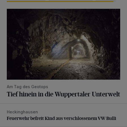
Tief hinein in die Wuppertaler Unterwelt
Am Tag des Geotops
Tief hinein in die Wuppertaler Unterwelt
Heckinghausen
Feuerwehr befreit Kind aus verschlossenem VW Bulli
Feuerwehr befreit Kind aus verschlossenem VW Bulli