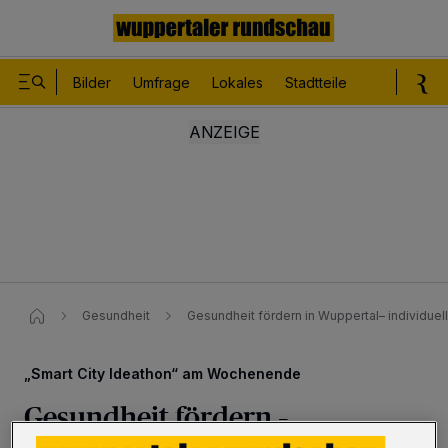
Bilder
Umfrage
Lokales
Stadtteile
Sport
Le
Gesundheit
Gesundheit fördern in Wuppertal– individuell
„Smart City Ideathon“ am Wochenende
Gesundheit fördern –