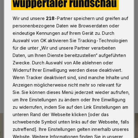
individuell und digital
Wuppertal
·
Das Wuppertaler „Competence Center
Wir und unsere
218
-Partner speichern und greifen auf
Smart City“ lädt alle Sport- und
personenbezogene Daten wie Browserdaten oder
Gesundheitsbegeisterten, Vertreterinnen und Vertreter
eindeutige Kennungen auf Ihrem Gerät zu. Durch
aus dem Gesundheitswesen und innovative
Auswahl von OK aktivieren Sie Tracking-Technologien
Ideengeberinnen und Ideengeber aus Wissenschaft
und Forschung ein, ihre Ideen zur digitalen
für die unter „Wir und unsere Partner verarbeiten
Gesundheitsprävention beim „Ideathon“ auf die Probe
Daten, um Ihnen Dienste bereitzustellen“ aufgeführten
zu stellen.
Zwecke. Durch Auswahl von Alle ablehnen oder
Widerruf Ihrer Einwilligung werden diese deaktiviert.
Wenn Tracker deaktiviert sind, sind manche Inhalte und
Anzeigen möglicherweise nicht mehr so relevant für
04.07.2023 , 07:30 Uhr
Eine Minute Lesezeit
Sie. Sie können dieses Menü jederzeit wieder aufrufen,
um Ihre Einstellungen zu ändern oder Ihre Einwilligung
zu widerrufen, indem Sie auf den Link Einstellungen am
unteren Rand der Webseite klicken [oder das
schwebende Symbol unten links auf der Webseite, falls
zutreffend]. Ihre Einstellungen gelten innerhalb unseres
Website. Weitere Informationen finden Sie in unserer