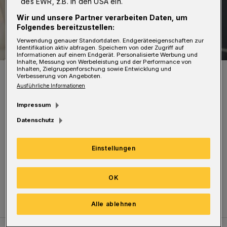
des EWR, z.B. in den USA ein.
Wir und unsere Partner verarbeiten Daten, um
Folgendes bereitzustellen:
Verwendung genauer Standortdaten. Endgeräteeigenschaften zur
Identifikation aktiv abfragen. Speichern von oder Zugriff auf
Informationen auf einem Endgerät. Personalisierte Werbung und
Inhalte, Messung von Werbeleistung und der Performance von
Inhalten, Zielgruppenforschung sowie Entwicklung und
Das aktuelle Titelbild.
Verbesserung von Angeboten.
Foto: Rundschau
Ausführliche Informationen
Impressum
Datenschutz
Die aktuelle Ausgabe ist in der Rundschau am
Einstellungen
29. Mai 2021 nachzulesen. „Evergreen“ gibt‘s
aber natürlich auch digital:
hier klicken!
OK
Alle ablehnen