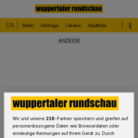
Bilder
Umfrage
Lokales
Stadtteile
Sport
Le
Evergreen
Evergreen: Die Mai-Ausgabe 2021
Rundschau-Seniorenmagazin
Wir und unsere
218
-Partner speichern und greifen auf
Evergreen: Die Mai-Ausgabe
personenbezogene Daten wie Browserdaten oder
eindeutige Kennungen auf Ihrem Gerät zu. Durch