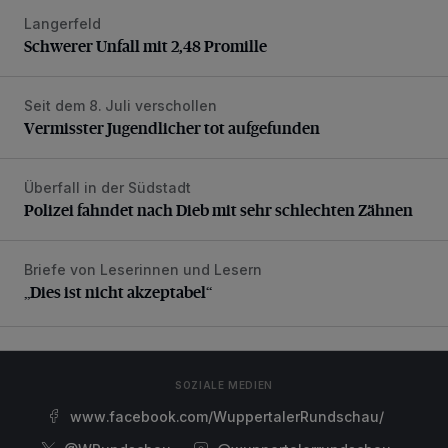
Langerfeld
Schwerer Unfall mit 2,48 Promille
Schwerer Unfall mit 2,48 Promille
Seit dem 8. Juli verschollen
Vermisster Jugendlicher tot aufgefunden
Vermisster Jugendlicher tot aufgefunden
Überfall in der Südstadt
Polizei fahndet nach Dieb mit sehr schlechten Zähnen
Polizei fahndet nach Dieb mit sehr schlechten Zähnen
Briefe von Leserinnen und Lesern
„Dies ist nicht akzeptabel“
„Dies ist nicht akzeptabel“
SOZIALE MEDIEN
www.facebook.com/WuppertalerRundschau/