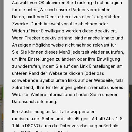
2021
Auswahl von OK aktivieren Sie Tracking-Technologien
für die unter „Wir und unsere Partner verarbeiten
Wuppertal
·
„Evergreen“, das Rundschau-Magazin für
Daten, um Ihnen Dienste bereitzustellen“ aufgeführten
Senioren und ihre Familien, berichtet wieder über
Zwecke. Durch Auswahl von Alle ablehnen oder
Themen, die mehr als 75.000 Wuppertaler der
Widerruf Ihrer Einwilligung werden diese deaktiviert.
Altersgruppe 65+ betreffen.
Wenn Tracker deaktiviert sind, sind manche Inhalte und
Anzeigen möglicherweise nicht mehr so relevant für
Sie. Sie können dieses Menü jederzeit wieder aufrufen,
29.05.2021 , 11:00 Uhr
Eine Minute Lesezeit
um Ihre Einstellungen zu ändern oder Ihre Einwilligung
zu widerrufen, indem Sie auf den Link Einstellungen am
unteren Rand der Webseite klicken [oder das
schwebende Symbol unten links auf der Webseite, falls
zutreffend]. Ihre Einstellungen gelten innerhalb unseres
Website. Weitere Informationen finden Sie in unserer
Datenschutzerklärung.
Ihre Zustimmung umfasst alle wuppertaler-
rundschau.de-Seiten und schließt gem. Art. 49 Abs. 1 S.
1 lit. a DSGVO auch die Datenverarbeitung außerhalb