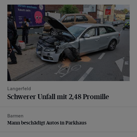
Schwerer Unfall mit 2,48 Promille
Langerfeld
Schwerer Unfall mit 2,48 Promille
Barmen
Mann beschädigt Autos in Parkhaus
Mann beschädigt Autos in Parkhaus