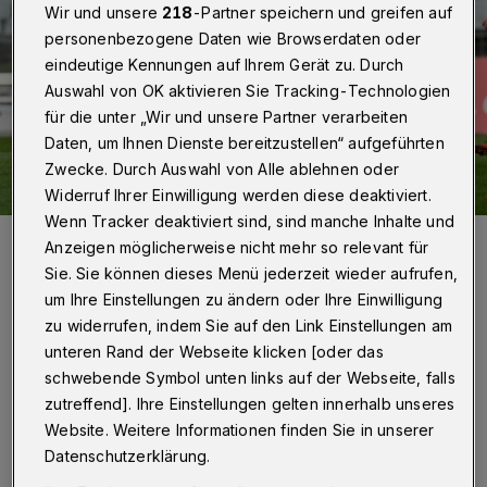
Wir und unsere
218
-Partner speichern und greifen auf
personenbezogene Daten wie Browserdaten oder
eindeutige Kennungen auf Ihrem Gerät zu. Durch
Auswahl von OK aktivieren Sie Tracking-Technologien
für die unter „Wir und unsere Partner verarbeiten
Daten, um Ihnen Dienste bereitzustellen“ aufgeführten
Zwecke. Durch Auswahl von Alle ablehnen oder
Widerruf Ihrer Einwilligung werden diese deaktiviert.
Wenn Tracker deaktiviert sind, sind manche Inhalte und
Szene aus der Partie.
Anzeigen möglicherweise nicht mehr so relevant für
Foto: Dirk Freund
Sie. Sie können dieses Menü jederzeit wieder aufrufen,
um Ihre Einstellungen zu ändern oder Ihre Einwilligung
zu widerrufen, indem Sie auf den Link Einstellungen am
unteren Rand der Webseite klicken [oder das
schwebende Symbol unten links auf der Webseite, falls
Von Jörn Koldehoff
zutreffend]. Ihre Einstellungen gelten innerhalb unseres
Website. Weitere Informationen finden Sie in unserer
E
Datenschutzerklärung.
inen Wechsel musste der Chefcoach