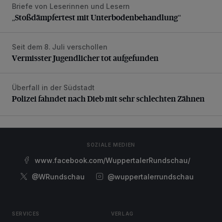
Briefe von Leserinnen und Lesern
„Stoßdämpfertest mit Unterbodenbehandlung“
„Stoßdämpfertest mit Unterbodenbehandlung“
Seit dem 8. Juli verschollen
Vermisster Jugendlicher tot aufgefunden
Vermisster Jugendlicher tot aufgefunden
Überfall in der Südstadt
Polizei fahndet nach Dieb mit sehr schlechten Zähnen
Polizei fahndet nach Dieb mit sehr schlechten Zähnen
SOZIALE MEDIEN
www.facebook.com/WuppertalerRundschau/
@WRundschau
@wuppertalerrundschau
SERVICES
VERLAG