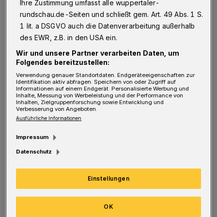
vornehmen – zwangsläufig. Für den
Ihre Zustimmung umfasst alle wuppertaler-
rundschau.de-Seiten und schließt gem. Art. 49 Abs. 1 S.
verletzten Kapitän Tjorben Uphoff rückte
1 lit. a DSGVO auch die Datenverarbeitung außerhalb
Kevin Pytlik wieder in die Innenverteidigung.
des EWR, z.B. in den USA ein.
Sonst lief dieselbe Formation wie beim 2:0-
Wir und unsere Partner verarbeiten Daten, um
Sieg in Aachen auf.
Folgendes bereitzustellen:
Verwendung genauer Standortdaten. Endgeräteeigenschaften zur
Identifikation aktiv abfragen. Speichern von oder Zugriff auf
Die erste Chance verzeichneten die Gäste
Informationen auf einem Endgerät. Personalisierte Werbung und
Inhalte, Messung von Werbeleistung und der Performance von
bereits nach drei Minuten. Conor Noß war frei
Inhalten, Zielgruppenforschung sowie Entwicklung und
Verbesserung von Angeboten.
durch, konnte aber noch entscheidend von
Ausführliche Informationen
Pytlik bedrängt werden (3.). Nach zwei
Impressum
weiteren, noch harmlosen Schüssen hätte
Datenschutz
Gladbach in der 11. Minute in Führung gehen
können. Justin Steinkötter scheiterte aber aus
Einstellungen
kurzer Distanz an Torwart Sebastian Patzler.
Der WSV trat in der 14. Minute erstmals in
OK