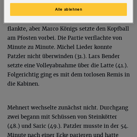
Szene, als ein Schlenzer von Semir Saric zur
Ecke abgewehrt wurde, Die zweite Chance des
Alle ablehnen
WSV folgte in Minute 20: Kevin Hagemann
flankte, aber Marco Königs setzte den Kopfball
am Pfosten vorbei. Die Partie verflachte von
Minute zu Minute. Michel Lieder konnte
Patzler nicht überwinden (31.). Lars Bender
setzte eine Volleyabnahme über die Latte (41.).
Folgerichtig ging es mit dem torlosen Remis in
die Kabinen.
Mehnert wechselte zunächst nicht. Durchgang
zwei begann mit Schüssen von Steinkötter
(48.) und Saric (49.). Patzler musste in der 54.
Minute nach einer Ecke parieren und hatte