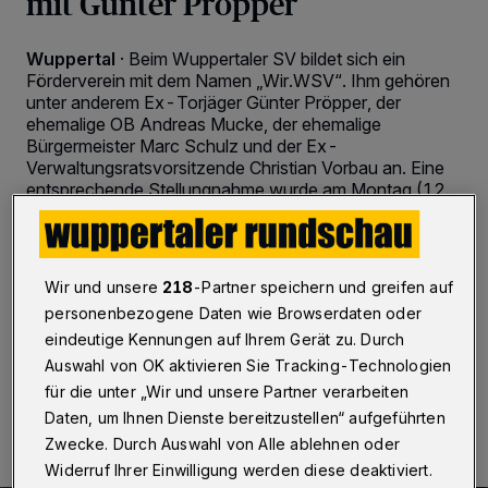
mit Günter Pröpper
Wuppertal
·
Beim Wuppertaler SV bildet sich ein
Förderverein mit dem Namen „Wir.WSV“. Ihm gehören
unter anderem Ex-Torjäger Günter Pröpper, der
ehemalige OB Andreas Mucke, der ehemalige
Bürgermeister Marc Schulz und der Ex-
Verwaltungsratsvorsitzende Christian Vorbau an. Eine
entsprechende Stellungnahme wurde am Montag (12.
April 2021) um 15 Uhr und damit punktgenau mit
Ablauf der Bewerbungsfrist für den Verwaltungsrat
veröffentlicht. Für dieses Gremium hat nach Angaben
von Christian Vorbau keines der Förderverein-
Wir und unsere
218
-Partner speichern und greifen auf
Mitglieder kandidiert.
personenbezogene Daten wie Browserdaten oder
eindeutige Kennungen auf Ihrem Gerät zu. Durch
Auswahl von OK aktivieren Sie Tracking-Technologien
12.04.2021 , 15:01 Uhr
2 Minuten Lesezeit
für die unter „Wir und unsere Partner verarbeiten
Daten, um Ihnen Dienste bereitzustellen“ aufgeführten
Zwecke. Durch Auswahl von Alle ablehnen oder
Widerruf Ihrer Einwilligung werden diese deaktiviert.