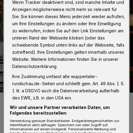
Wenn Tracker deaktiviert sind, sind manche Inhalte und
Anzeigen möglicherweise nicht mehr so relevant für
Sie. Sie können dieses Menü jederzeit wieder aufrufen,
um Ihre Einstellungen zu ändern oder Ihre Einwilligung
zu widerrufen, indem Sie auf den Link Einstellungen am
unteren Rand der Webseite klicken [oder das
schwebende Symbol unten links auf der Webseite, falls
zutreffend]. Ihre Einstellungen gelten innerhalb unseres
Website. Weitere Informationen finden Sie in unserer
Datenschutzerklärung.
Ihre Zustimmung umfasst alle wuppertaler-
rundschau.de-Seiten und schließt gem. Art. 49 Abs. 1 S.
1 lit. a DSGVO auch die Datenverarbeitung außerhalb
des EWR, z.B. in den USA ein.
WSV-Legende Günter Pröpper (li.) 2019 mit dem ehemaligen
Stürmer Ercan Aydogmus.
Wir und unsere Partner verarbeiten Daten, um
Foto: Dirk Freund
Folgendes bereitzustellen:
Verwendung genauer Standortdaten. Endgeräteeigenschaften zur
Identifikation aktiv abfragen. Speichern von oder Zugriff auf
Informationen auf einem Endgerät. Personalisierte Werbung und