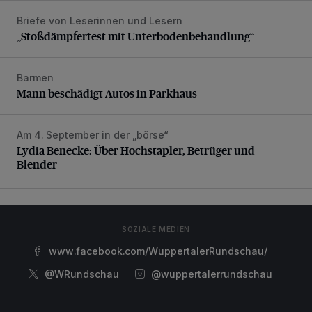
Briefe von Leserinnen und Lesern
„Stoßdämpfertest mit Unterbodenbehandlung“
„Stoßdämpfertest mit Unterbodenbehandlung“
Barmen
Mann beschädigt Autos in Parkhaus
Mann beschädigt Autos in Parkhaus
Am 4. September in der „börse“
Lydia Benecke: Über Hochstapler, Betrüger und Blender
Lydia Benecke: Über Hochstapler, Betrüger und
Blender
SOZIALE MEDIEN
www.facebook.com/WuppertalerRundschau/
@WRundschau
@wuppertalerrundschau