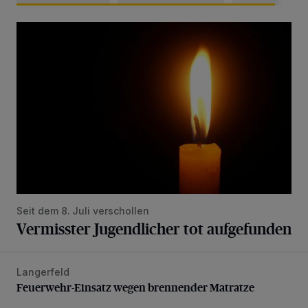
Vermisster Jugendlicher tot aufgefunden
Seit dem 8. Juli verschollen
Vermisster Jugendlicher tot aufgefunden
Langerfeld
Feuerwehr-Einsatz wegen brennender Matratze
Feuerwehr-Einsatz wegen brennender Matratze