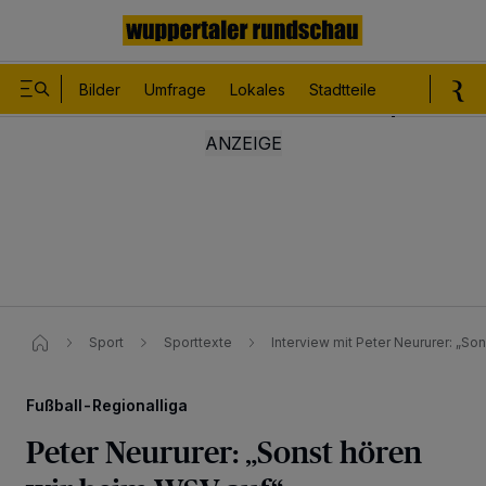
Bilder
Umfrage
Lokales
Stadtteile
Sport
Le
Sport
Sporttexte
Interview mit Peter Neururer: „So
Fußball-Regionalliga
Peter Neururer: „Sonst hören