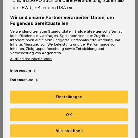
1 lit. a DSGVO auch die Datenverarbeitung außerhalb
fällt Ihre Bilanz aus?
des EWR, z.B. in den USA ein.
Neururer:
„Ich bin ja ehrlich, und deshalb
Wir und unsere Partner verarbeiten Daten, um
Folgendes bereitzustellen:
muss ich sagen: Sie fällt schlecht aus.
Verwendung genauer Standortdaten. Endgeräteeigenschaften zur
Vielleicht habe ich da einen Fehler gemacht.“
Identifikation aktiv abfragen. Speichern von oder Zugriff auf
Informationen auf einem Endgerät. Personalisierte Werbung und
Inhalte, Messung von Werbeleistung und der Performance von
Inhalten, Zielgruppenforschung sowie Entwicklung und
Rundschau: Inwiefern?
Verbesserung von Angeboten.
Ausführliche Informationen
Neururer:
„Ich habe einen Sportverein
Impressum
gesucht, bei dem eine Zusammenarbeit gut ist
Datenschutz
für uns und den Club. Da bin ich auf den
Wuppertaler SV gekommen, auch weil ich hier
Einstellungen
einige Leute kannte und kenne. Und weil ich
als Spieler des VfB Remscheid oft die
OK
Majorität des WSV im Bergischen Land
Alle ablehnen
anerkennen musste. Ich war der Meinung,