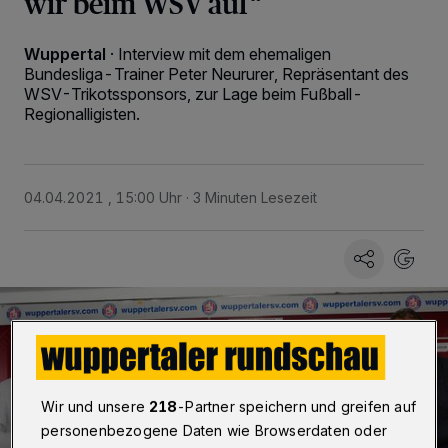
wir beim WSV auf“
Wuppertal
·
Interview mit dem ehemaligen
Bundesliga-Trainer Peter Neururer, Repräsentant des
WSV-Trikotssponsors, zur Lage beim Fußball-
Regionalligisten.
04.04.2021 , 15:00 Uhr
3 Minuten Lesezeit
Wir und unsere
218
-Partner speichern und greifen auf
personenbezogene Daten wie Browserdaten oder