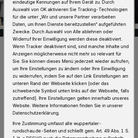
eindeutige Kennungen auf Ihrem Gerät zu. Durch
Auswahl von OK aktivieren Sie Tracking-Technologien
für die unter „Wir und unsere Partner verarbeiten
Daten, um Ihnen Dienste bereitzustellen“ aufgeführten
Zwecke. Durch Auswahl von Alle ablehnen oder
Widerruf Ihrer Einwilligung werden diese deaktiviert.
Peter Neururer (re.) bei der Trikotvorstellung im September 2020 im
Wenn Tracker deaktiviert sind, sind manche Inhalte und
Stadion am Zoo. Zweiter von links: Friedhelm Runge.
Anzeigen möglicherweise nicht mehr so relevant für
Foto: Jochen Classen
Sie. Sie können dieses Menü jederzeit wieder aufrufen,
um Ihre Einstellungen zu ändern oder Ihre Einwilligung
zu widerrufen, indem Sie auf den Link Einstellungen am
unteren Rand der Webseite klicken [oder das
schwebende Symbol unten links auf der Webseite, falls
Von Jörn Koldehoff
zutreffend]. Ihre Einstellungen gelten innerhalb unseres
Website. Weitere Informationen finden Sie in unserer
R
undschau: Herr Neururer, Sie sind
Datenschutzerklärung.
Repräsentant der Stölting GmbH, die seit
Ihre Zustimmung umfasst alle wuppertaler-
September 2020 Trikotsponsor des WSV ist. Wie
rundschau.de-Seiten und schließt gem. Art. 49 Abs. 1 S.