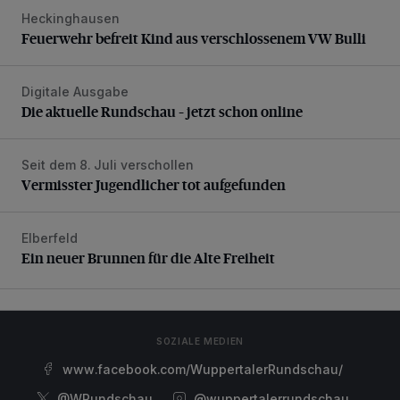
Heckinghausen
Feuerwehr befreit Kind aus verschlossenem VW Bulli
Feuerwehr befreit Kind aus verschlossenem VW Bulli
Digitale Ausgabe
Die aktuelle Rundschau – jetzt schon online
Die aktuelle Rundschau – jetzt schon online
Seit dem 8. Juli verschollen
Vermisster Jugendlicher tot aufgefunden
Vermisster Jugendlicher tot aufgefunden
Elberfeld
Ein neuer Brunnen für die Alte Freiheit
Ein neuer Brunnen für die Alte Freiheit
SOZIALE MEDIEN
www.facebook.com/WuppertalerRundschau/
@WRundschau
@wuppertalerrundschau