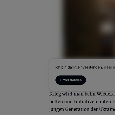
Ich bin damit einverstanden, dass 
Mit den Spenden werden zwei
Initiativen unterstützt, die 
Einverstanden
Ukrainer bringen, die im Aus
Krieg wird man beim Wiedera
helfen und Initiativen unters
jungen Generation der Ukrain