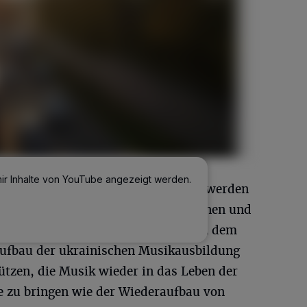
mir Inhalte von YouTube angezeigt werden.
 Dinge getan: Während des Krieges werden
Musik in das Leben junger Ukrainerinnen und
land Zuflucht suchen mussten. Nach dem
ufbau der ukrainischen Musikausbildung
tützen, die Musik wieder in das Leben der
e zu bringen wie der Wiederaufbau von