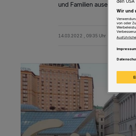
den USA 
und Familien auseinanderge
Wir und 
Verwendung
von oder Zu
Werbeleist
Verbesseru
14.03.2022 , 09:35 Uhr
2 Minuten Le
Ausführliche
Impressu
Datenschu
E