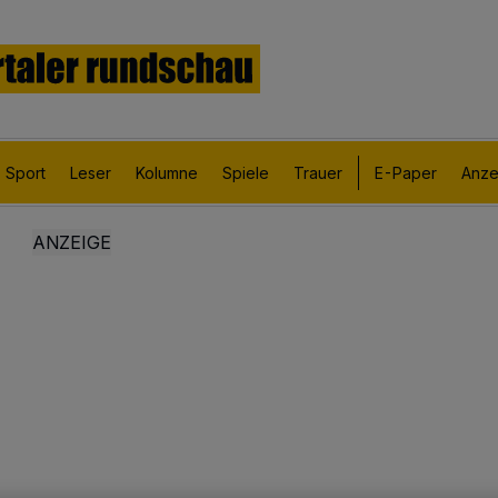
Sport
Leser
Kolumne
Spiele
Trauer
E-Paper
Anze