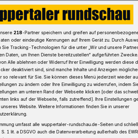
Peter Bergener: Spenden für „Music for Ukraine“
unsere
218
-Partner speichern und greifen auf personenbezogen
aten oder eindeutige Kennungen auf Ihrem Gerät zu. Durch Ausw
n Sie Tracking-Technologien für die unter „Wir und unsere Partne
usikexperten Peter Bergener
en Daten, um Ihnen Dienste bereitzustellen“ aufgeführten Zwecke
„Music for
on Alle ablehnen oder Widerruf Ihrer Einwilligung werden diese de
cker deaktiviert sind, sind manche Inhalte und Anzeigen möglich
r so relevant für Sie. Sie können dieses Menü jederzeit wieder au
tellungen zu ändern oder Ihre Einwilligung zu widerrufen, indem Si
stellungen am unteren Rand der Webseite klicken [oder das schw
ten links auf der Webseite, falls zutreffend]. Ihre Einstellungen g
flich und schmerzt, wenn man tagtäglich
 unseres Website. Weitere Informationen finden Sie in unserer
kraine sieht. Ich selbst war ja 2017 in
utzerklärung.
t stattfand, und war begeistert von der
immung umfasst alle wuppertaler-rundschau.de-Seiten und schließt
schaft der Ukrainerinnen und Ukrainer.
 S. 1 lit. a DSGVO auch die Datenverarbeitung außerhalb des EWR, 
tellen, dass Städte bombardiert werden