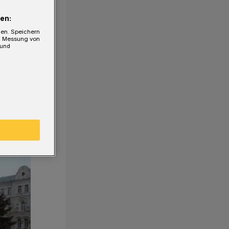
en:
gen. Speichern
e, Messung von
 und