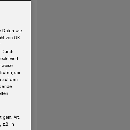
e Daten wie
ahl von OK
r
. Durch
aktiviert.
erweise
frufen, um
e auf den
ebende
elten
 gem. Art.
z.B. in