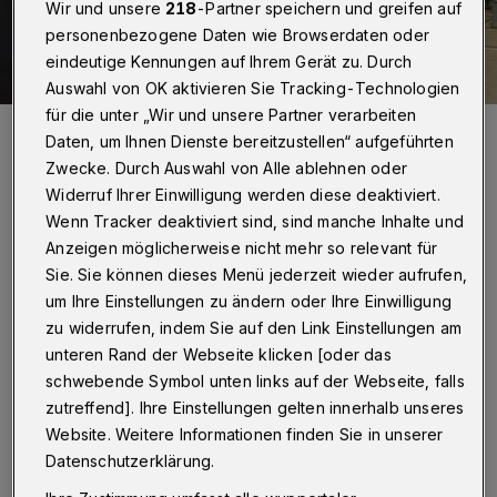
Wir und unsere
218
-Partner speichern und greifen auf
personenbezogene Daten wie Browserdaten oder
eindeutige Kennungen auf Ihrem Gerät zu. Durch
Auswahl von OK aktivieren Sie Tracking-Technologien
für die unter „Wir und unsere Partner verarbeiten
Peter Bergener ist in Turin vor Ort.
Daten, um Ihnen Dienste bereitzustellen“ aufgeführten
Foto: Peter Bergener
Zwecke. Durch Auswahl von Alle ablehnen oder
Widerruf Ihrer Einwilligung werden diese deaktiviert.
Wenn Tracker deaktiviert sind, sind manche Inhalte und
Anzeigen möglicherweise nicht mehr so relevant für
Sie. Sie können dieses Menü jederzeit wieder aufrufen,
Von Peter Bergener
um Ihre Einstellungen zu ändern oder Ihre Einwilligung
zu widerrufen, indem Sie auf den Link Einstellungen am
F
antastisch, dass der Mut dieser Länder
unteren Rand der Webseite klicken [oder das
schwebende Symbol unten links auf der Webseite, falls
wie zum Beispiel Portugal, Island,
zutreffend]. Ihre Einstellungen gelten innerhalb unseres
Litauen und Niederlande belohnt wurden. Das
Website. Weitere Informationen finden Sie in unserer
könnte bedeuten, dass sich nächstes Jahr
Datenschutzerklärung.
wieder mehr Länder trauen, auch Songs in der