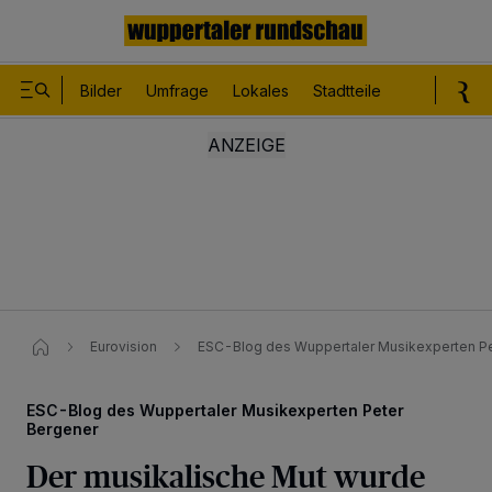
Bilder
Umfrage
Lokales
Stadtteile
Sport
Le
Eurovision
ESC-Blog des Wuppertaler Musikexperten Pet
ESC-Blog des Wuppertaler Musikexperten Peter
Bergener
Der musikalische Mut wurde