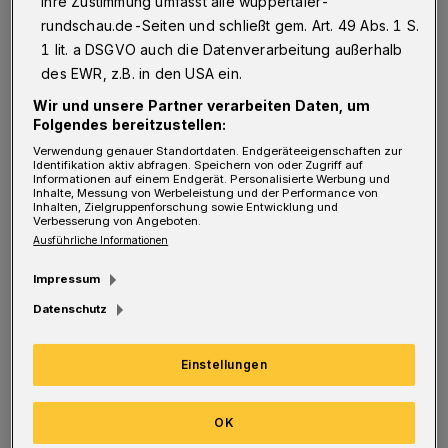
Ihre Zustimmung umfasst alle wuppertaler-
Landessprache zu präsentieren. Diese
rundschau.de-Seiten und schließt gem. Art. 49 Abs. 1 S.
1 lit. a DSGVO auch die Datenverarbeitung außerhalb
Internationalität verbinde ich seit jeher mit
des EWR, z.B. in den USA ein.
dem Eurovision Song Contest.
Wir und unsere Partner verarbeiten Daten, um
Folgendes bereitzustellen:
Dass die Ukraine (übrigens auch in
Verwendung genauer Standortdaten. Endgeräteeigenschaften zur
Landessprache gesungen) weiterkam, das war
Identifikation aktiv abfragen. Speichern von oder Zugriff auf
Informationen auf einem Endgerät. Personalisierte Werbung und
Inhalte, Messung von Werbeleistung und der Performance von
mir vorher schon klar. Aber erst recht, als der
Inhalten, Zielgruppenforschung sowie Entwicklung und
Verbesserung von Angeboten.
Saal bebte und das Publikum nicht mehr
Ausführliche Informationen
aufhören wollte zu applaudieren. Die
Impressum
Solidarität war so sehr zu spüren, dass man
Datenschutz
Gänsehaut bekam.
Einstellungen
Nun geht es in die 2. Runde der Lieder unter
dem diesjährigen Motto „The sound of
OK
beauty“. Jedes Jahr gibt es ein ESC-Motto.