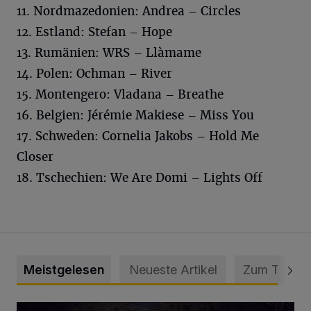
11. Nordmazedonien: Andrea – Circles
12. Estland: Stefan – Hope
13. Rumänien: WRS – Llàmame
14. Polen: Ochman – River
15. Montengero: Vladana – Breathe
16. Belgien: Jérémie Makiese – Miss You
17. Schweden: Cornelia Jakobs – Hold Me
Closer
18. Tschechien: We Are Domi – Lights Off
Meistgelesen
Neueste Artikel
Zum Thema
Tief hinein in die Wuppertaler Unterwelt