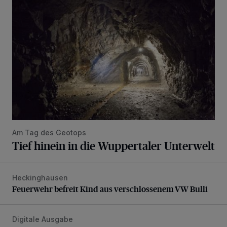
Am Tag des Geotops
Tief hinein in die Wuppertaler Unterwelt
Heckinghausen
Feuerwehr befreit Kind aus verschlossenem VW Bulli
Feuerwehr befreit Kind aus verschlossenem VW Bulli
Digitale Ausgabe
Die aktuelle Rundschau – jetzt schon online