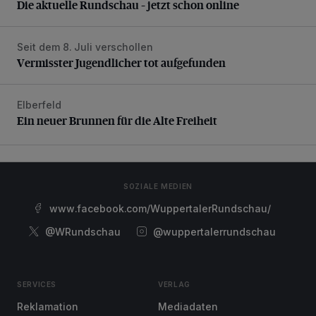
Die aktuelle Rundschau – jetzt schon online
Seit dem 8. Juli verschollen
Vermisster Jugendlicher tot aufgefunden
Vermisster Jugendlicher tot aufgefunden
Elberfeld
Ein neuer Brunnen für die Alte Freiheit
Ein neuer Brunnen für die Alte Freiheit
SOZIALE MEDIEN
www.facebook.com/WuppertalerRundschau/
@WRundschau
@wuppertalerrundschau
SERVICES
VERLAG
Reklamation
Mediadaten