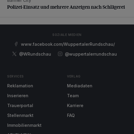
Barmer City
Polizei-Einsatz und mehrere Anzeigen nach Schlägerei
Polizei-Einsatz und mehrere Anzeigen nach Schlägerei
SOZIALE MEDIEN
www.facebook.com/WuppertalerRundschau/
@WRundschau
@wuppertalerrundschau
SERVICES
VERLAG
Reklamation
Mediadaten
Inserieren
Team
Trauerportal
Karriere
Stellenmarkt
FAQ
Immobilienmarkt