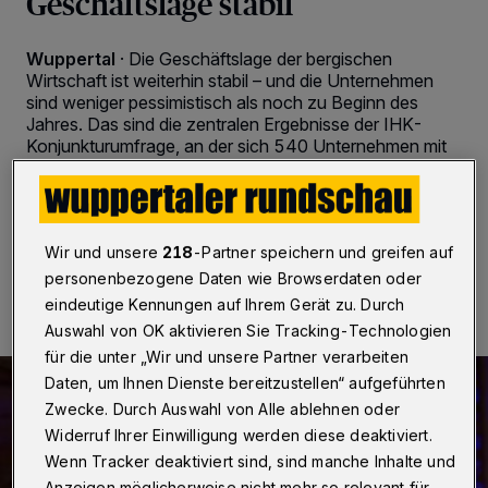
Geschäftslage stabil
Wuppertal
·
Die Geschäftslage der bergischen
Wirtschaft ist weiterhin stabil – und die Unternehmen
sind weniger pessimistisch als noch zu Beginn des
Jahres. Das sind die zentralen Ergebnisse der IHK-
Konjunkturumfrage, an der sich 540 Unternehmen mit
27.300 Beschäftigten beteiligt haben.
Wir und unsere
218
-Partner speichern und greifen auf
08.05.2023 , 15:30 Uhr
2 Minuten Lesezeit
personenbezogene Daten wie Browserdaten oder
eindeutige Kennungen auf Ihrem Gerät zu. Durch
Auswahl von OK aktivieren Sie Tracking-Technologien
für die unter „Wir und unsere Partner verarbeiten
Daten, um Ihnen Dienste bereitzustellen“ aufgeführten
Zwecke. Durch Auswahl von Alle ablehnen oder
Widerruf Ihrer Einwilligung werden diese deaktiviert.
Wenn Tracker deaktiviert sind, sind manche Inhalte und
Anzeigen möglicherweise nicht mehr so relevant für