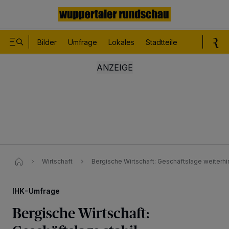
Bilder
Umfrage
Lokales
Stadtteile
Sport
Le
Wirtschaft
Bergische Wirtschaft: Geschäftslage weiterhin
IHK-Umfrage
Bergische Wirtschaft: