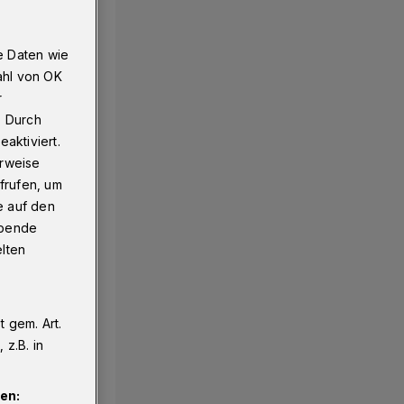
e Daten wie
ahl von OK
r
. Durch
aktiviert.
erweise
frufen, um
e auf den
ebende
elten
 gem. Art.
z.B. in
en: