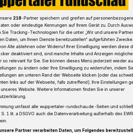
unsere
218
-Partner speichern und greifen auf personenbezogen
 Wuppertaler Busunternehmen Rheingold-Reisen
aten oder eindeutige Kennungen auf Ihrem Gerät zu. Durch Ausw
n Sie Tracking-Technologien für die unter „Wir und unsere Partne
en Daten, um Ihnen Dienste bereitzustellen“ aufgeführten Zwecke
ärm
on Alle ablehnen oder Widerruf Ihrer Einwilligung werden diese de
cker deaktiviert sind, sind manche Inhalte und Anzeigen möglich
t Wuppertaler
r so relevant für Sie. Sie können dieses Menü jederzeit wieder au
tellungen zu ändern oder Ihre Einwilligung zu widerrufen, indem Si
hmen
stellungen am unteren Rand der Webseite klicken [oder das schw
ten links auf der Webseite, falls zutreffend]. Ihre Einstellungen g
 unseres Website. Weitere Informationen finden Sie in unserer
utzerklärung.
niger Schadstoffausstoß und lärmreduziert
immung umfasst alle wuppertaler-rundschau.de-Seiten und schließt
rdert das Bundesverkehrsministerium neue
 S. 1 lit. a DSGVO auch die Datenverarbeitung außerhalb des EWR, 
er eine Förderzusage aus diesen
ein.
uch das Unternehmen Rheingold-Reisen
bH freuen.
unsere Partner verarbeiten Daten, um Folgendes bereitzustell