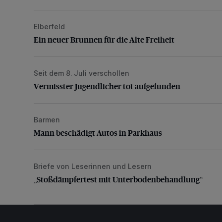
Elberfeld
Ein neuer Brunnen für die Alte Freiheit
Ein neuer Brunnen für die Alte Freiheit
Seit dem 8. Juli verschollen
Vermisster Jugendlicher tot aufgefunden
Vermisster Jugendlicher tot aufgefunden
Barmen
Mann beschädigt Autos in Parkhaus
Mann beschädigt Autos in Parkhaus
Briefe von Leserinnen und Lesern
„Stoßdämpfertest mit Unterbodenbehandlung“
„Stoßdämpfertest mit Unterbodenbehandlung“