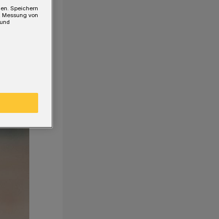
gen. Speichern
e, Messung von
 und