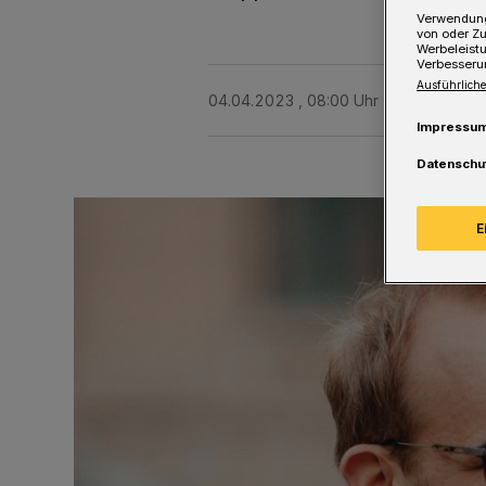
Verwendung
von oder Zu
Werbeleist
Verbesseru
Ausführliche
04.04.2023 , 08:00 Uhr
Eine Minute 
Impressu
Datenschu
E