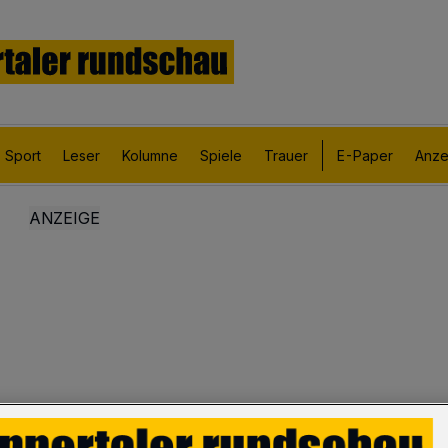
Sport
Leser
Kolumne
Spiele
Trauer
E-Paper
Anze