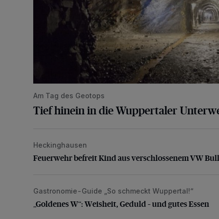
Am Tag des Geotops
Tief hinein in die Wuppertaler Unterwe
Heckinghausen
Feuerwehr befreit Kind aus verschlossenem VW Bulli
Feuerwehr befreit Kind aus verschlossenem VW Bull
Gastronomie-Guide „So schmeckt Wuppertal!“
„Goldenes W“: Weisheit, Geduld – und gutes Essen
„Goldenes W“: Weisheit, Geduld – und gutes Essen