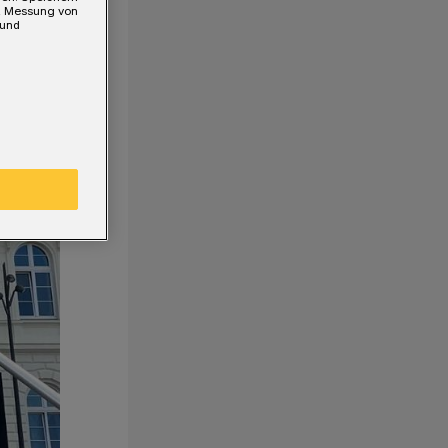
e, Messung von
 und