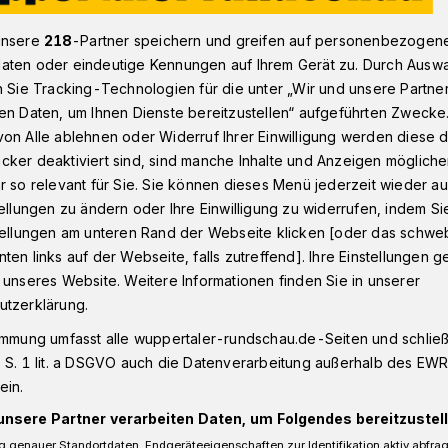
unsere
218
-Partner speichern und greifen auf personenbezogen
aten oder eindeutige Kennungen auf Ihrem Gerät zu. Durch Ausw
nkamp: Gespräche auf den Stufen
n Sie Tracking-Technologien für die unter „Wir und unsere Partne
en Daten, um Ihnen Dienste bereitzustellen“ aufgeführten Zwecke
on Alle ablehnen oder Widerruf Ihrer Einwilligung werden diese de
n
cker deaktiviert sind, sind manche Inhalte und Anzeigen möglich
r so relevant für Sie. Sie können dieses Menü jederzeit wieder au
 Gallenkamp:
tellungen zu ändern oder Ihre Einwilligung zu widerrufen, indem Si
stellungen am unteren Rand der Webseite klicken [oder das schw
f den Stufen
ten links auf der Webseite, falls zutreffend]. Ihre Einstellungen g
 unseres Website. Weitere Informationen finden Sie in unserer
utzerklärung.
e OB-Kandidat Guido Gallenkamp lädt zu
immung umfasst alle wuppertaler-rundschau.de-Seiten und schließt
rtal ein. Eines davon findet am Sonntag
 S. 1 lit. a DSGVO auch die Datenverarbeitung außerhalb des EWR, 
is 18:30 Uhr auf den Stufen des Hauses
ein.
wister-Scholl-Platz statt.
unsere Partner verarbeiten Daten, um Folgendes bereitzustell
 genauer Standortdaten. Endgeräteeigenschaften zur Identifikation aktiv abfra