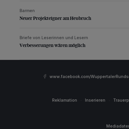
Barmen
Neuer Projekteigner am Heubruch
Neuer Projekteigner am Heubruch
Briefe von Leserinnen und Lesern
Verbesserungen wären möglich
Verbesserungen wären möglich
www.facebook.com/WuppertalerRunds
Reklamation
Inserieren
Trauerp
Mediadate