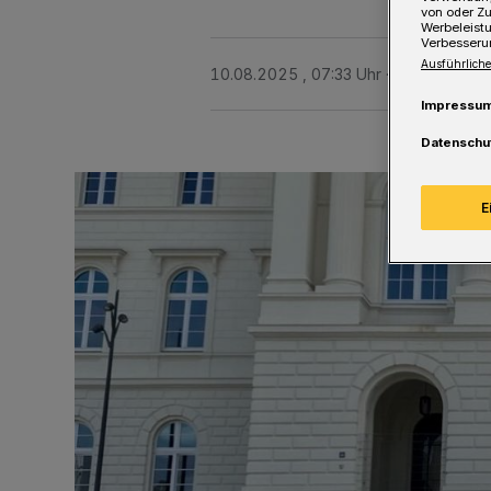
von oder Zu
Werbeleist
Verbesseru
Ausführliche
10.08.2025 , 07:33 Uhr
Eine Minute L
Impressu
Datenschu
E