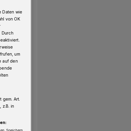
e Daten wie
ahl von OK
r
. Durch
aktiviert.
erweise
frufen, um
e auf den
ebende
elten
 gem. Art.
z.B. in
en:
gen. Speichern