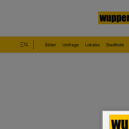
Bilder
Umfrage
Lokales
Stadtteile