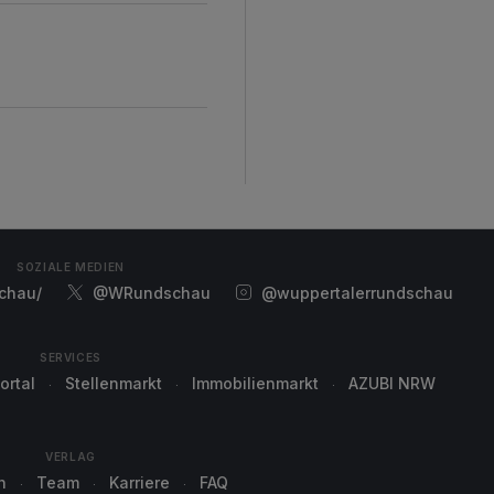
SOZIALE MEDIEN
chau/
@WRundschau
@wuppertalerrundschau
SERVICES
ortal
Stellenmarkt
Immobilienmarkt
AZUBI NRW
VERLAG
n
Team
Karriere
FAQ