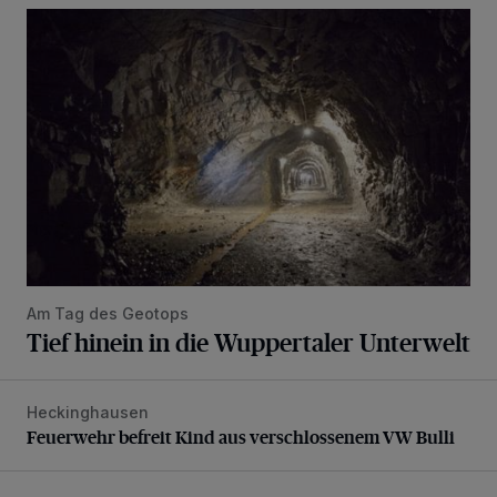
Tief hinein in die Wuppertaler Unterwelt
Am Tag des Geotops
Tief hinein in die Wuppertaler Unterwelt
Heckinghausen
Feuerwehr befreit Kind aus verschlossenem VW Bulli
Feuerwehr befreit Kind aus verschlossenem VW Bulli