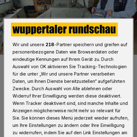
Wir und unsere
218
-Partner speichern und greifen auf
personenbezogene Daten wie Browserdaten oder
eindeutige Kennungen auf Ihrem Gerät zu. Durch
Joachim Drews neben einem seiner „Schätzchen“.
Auswahl von OK aktivieren Sie Tracking-Technologien
Foto: Roderich Trapp
für die unter „Wir und unsere Partner verarbeiten
Daten, um Ihnen Dienste bereitzustellen“ aufgeführten
Zwecke. Durch Auswahl von Alle ablehnen oder
Widerruf Ihrer Einwilligung werden diese deaktiviert.
D
Wenn Tracker deaktiviert sind, sind manche Inhalte und
as geht schon los mit dem Vorwort, in
Anzeigen möglicherweise nicht mehr so relevant für
dem sich die im Herbst scheidende
Sie. Sie können dieses Menü jederzeit wieder aufrufen,
Tanztheater-Intendantin Bettina Wagner-
um Ihre Einstellungen zu ändern oder Ihre Einwilligung
zu widerrufen, indem Sie auf den Link Einstellungen am
Bergelt mit einem sehr persönlichen