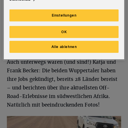
Einstellungen
OK
Wolfgang Schmidtke in New York.
Alle ablehnen
Foto: Karl-Heinz Krauskopf
Auch unterwegs waren (und sind!) Katja und
Frank Becker: Die beiden Wuppertaler haben
ihre Jobs gekündigt, bereits 28 Länder bereist
– und berichten über ihre aktuellsten Off-
Road-Erlebnisse im südwestlichen Afrika.
Natürlich mit beeindruckenden Fotos!