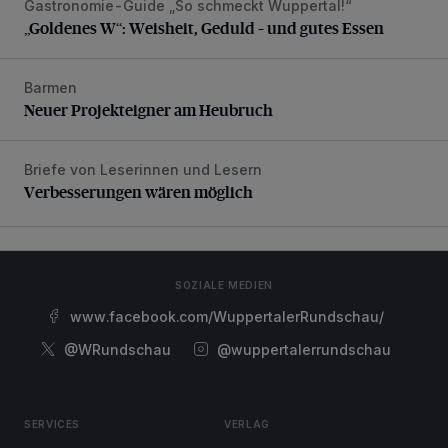
Gastronomie-Guide „So schmeckt Wuppertal!“
„Goldenes W“: Weisheit, Geduld – und gutes Essen
„Goldenes W“: Weisheit, Geduld – und gutes Essen
Barmen
Neuer Projekteigner am Heubruch
Neuer Projekteigner am Heubruch
Briefe von Leserinnen und Lesern
Verbesserungen wären möglich
Verbesserungen wären möglich
SOZIALE MEDIEN
www.facebook.com/WuppertalerRundschau/
@WRundschau
@wuppertalerrundschau
SERVICES
VERLAG