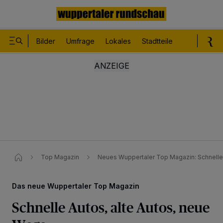
Bilder
Umfrage
Lokales
Stadtteile
Sport
Le
Top Magazin
Neues Wuppertaler Top Magazin​: Schnelle 
Das neue Wuppertaler Top Magazin
Schnelle Autos, alte Autos, neue