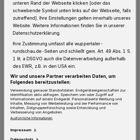
unteren Rand der Webseite klicken [oder das
Wuppertal-Fazit und etlichen „Unbedingt
schwebende Symbol unten links auf der Webseite, falls
hingehen“-Tipps nach vier Jahren von der
zutreffend]. Ihre Einstellungen gelten innerhalb unseres
Stadt Pina Bauschs verabschiedet.
Website. Weitere Informationen finden Sie in unserer
Datenschutzerklärung.
Außerdem führt die Top-Sommerheft-Tour
Ihre Zustimmung umfasst alle wuppertaler-
rundschau.de-Seiten und schließt gem. Art. 49 Abs. 1 S.
nach New York, wo der Wuppertaler
1 lit. a DSGVO auch die Datenverarbeitung außerhalb
Saxophonist Wolfgang Schmidtke und sein
des EWR, z.B. in den USA ein.
Jazz-Orchester ein besonderes Kurt-Weill-
Wir und unsere Partner verarbeiten Daten, um
Programm gespielt haben – mitten in
Folgendes bereitzustellen:
Brooklyn.
Verwendung genauer Standortdaten. Endgeräteeigenschaften zur
Identifikation aktiv abfragen. Speichern von oder Zugriff auf
Informationen auf einem Endgerät. Personalisierte Werbung und
Inhalte, Messung von Werbeleistung und der Performance von
Inhalten, Zielgruppenforschung sowie Entwicklung und
Verbesserung von Angeboten.
Ausführliche Informationen
Impressum
Datenschutz