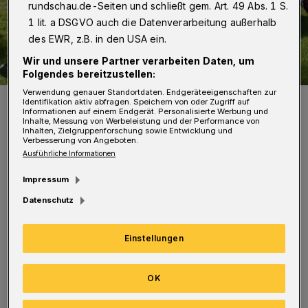
rundschau.de-Seiten und schließt gem. Art. 49 Abs. 1 S.
1 lit. a DSGVO auch die Datenverarbeitung außerhalb
des EWR, z.B. in den USA ein.
Wir und unsere Partner verarbeiten Daten, um
Folgendes bereitzustellen:
Verwendung genauer Standortdaten. Endgeräteeigenschaften zur
Die 13 Schülerinnen und Schüler vor ihrem Werk.
Identifikation aktiv abfragen. Speichern von oder Zugriff auf
Informationen auf einem Endgerät. Personalisierte Werbung und
Foto: Simone Bahrmann
Inhalte, Messung von Werbeleistung und der Performance von
Inhalten, Zielgruppenforschung sowie Entwicklung und
Verbesserung von Angeboten.
Ausführliche Informationen
Impressum
Datenschutz
Unterstützt von den Graffiti-Künstlern Martin
Heuwold und Christian Dünow sprayten 13
Einstellungen
Schülerinnen und Schüler Werke, die nach
Abbau des Gerüsts als bunte Säule den Turm
OK
zieren werden. Volle Unterstützung bekam das
Projekt von Schulleiter Claus-Alexander