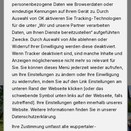
personenbezogene Daten wie Browserdaten oder
Wuppertal
·
Im Zuge von Sanierungsarbeiten am
Fahrstuhlschacht des Gymnasiums Kothen wurde dort
eindeutige Kennungen auf Ihrem Gerät zu. Durch
ein Baugerüst angebracht und eine Grundierung
Auswahl von OK aktivieren Sie Tracking-Technologien
aufgetragen. Für die Lehrerin Paulina Rasch war das die
für die unter „Wir und unsere Partner verarbeiten
Gelegenheit, ein Kunstprojekt der besonderen Art ins
Daten, um Ihnen Dienste bereitzustellen“ aufgeführten
Leben zu rufen.
Zwecke. Durch Auswahl von Alle ablehnen oder
Widerruf Ihrer Einwilligung werden diese deaktiviert.
Wenn Tracker deaktiviert sind, sind manche Inhalte und
26.06.2022 , 16:00 Uhr
Eine Minute Lesezeit
Anzeigen möglicherweise nicht mehr so relevant für
Sie. Sie können dieses Menü jederzeit wieder aufrufen,
um Ihre Einstellungen zu ändern oder Ihre Einwilligung
zu widerrufen, indem Sie auf den Link Einstellungen am
unteren Rand der Webseite klicken [oder das
schwebende Symbol unten links auf der Webseite, falls
zutreffend]. Ihre Einstellungen gelten innerhalb unseres
Website. Weitere Informationen finden Sie in unserer
Datenschutzerklärung.
Ihre Zustimmung umfasst alle wuppertaler-