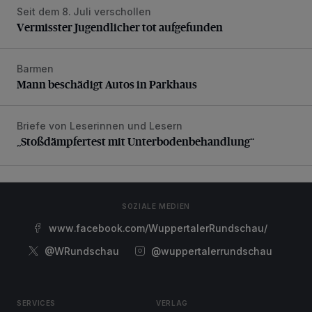
Seit dem 8. Juli verschollen
Vermisster Jugendlicher tot aufgefunden
Vermisster Jugendlicher tot aufgefunden
Barmen
Mann beschädigt Autos in Parkhaus
Mann beschädigt Autos in Parkhaus
Briefe von Leserinnen und Lesern
„Stoßdämpfertest mit Unterbodenbehandlung“
„Stoßdämpfertest mit Unterbodenbehandlung“
SOZIALE MEDIEN
www.facebook.com/WuppertalerRundschau/
@WRundschau
@wuppertalerrundschau
SERVICES
VERLAG