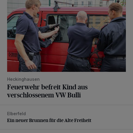
Feuerwehr befreit Kind aus verschlossenem VW Bulli
Heckinghausen
Feuerwehr befreit Kind aus
verschlossenem VW Bulli
Elberfeld
Ein neuer Brunnen für die Alte Freiheit
Ein neuer Brunnen für die Alte Freiheit